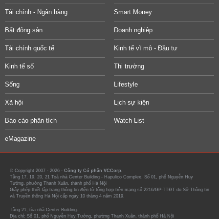
Tài chính - Ngân hàng
Smart Money
Bất động sản
Doanh nghiệp
Tài chính quốc tế
Kinh tế vĩ mô - Đầu tư
Kinh tế số
Thị trường
Sống
Lifestyle
Xã hội
Lịch sự kiện
Báo cáo phân tích
Watch List
eMagazine
© Copyright 2007 - 2026 -
Công ty Cổ phần VCCorp.
Tầng 17, 19, 20, 21 Toà nhà Center Building - Hapulico Complex, Số 01, phố Nguyễn Huy
Tưởng, phường Thanh Xuân, thành phố Hà Nội
Giấy phép thiết lập trang thông tin điện tử tổng hợp trên mạng số 2216/GP-TTĐT do Sở Thông tin
và Truyền thông Hà Nội cấp ngày 10 tháng 4 năm 2019.
Tầng 21, tòa nhà Center Building.
Địa chỉ: Số 01, phố Nguyễn Huy Tưởng, phường Thanh Xuân, thành phố Hà Nội