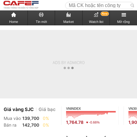
New
Home
Tin mới
Market
Watch list
Mở rộng
Giá vàng SJC
Giá bạc
VNINDEX
VN30
Mua vào
139,700
0%
1,764.78
1,9
-0.66%
Bán ra
142,700
0%