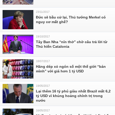
23/11/2017
Đức sẽ bầu cử lại, Thủ tướng Merkel có
nguy cơ mất ghế?
19/10/2017
Tây Ban Nha “nín thở” chờ câu trả lời từ
Thủ hiến Catalonia
18/07/2017
Hãng dép xỏ ngón số một thế giới “bán
mình” với giá hơn 1 tỷ USD
19/05/2017
Lại thêm 16 tỷ phú giàu nhất Brazil mất 6,2
tỷ USD vì khủng hoảng chính trị trong
nước
16/05/2017