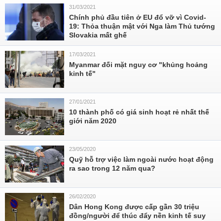
31/03/2021
Chính phủ đầu tiên ở EU đổ vỡ vì Covid-
19: Thỏa thuận mật với Nga làm Thủ tướng
Slovakia mất ghế
17/03/2021
Myanmar đối mặt nguy cơ "khủng hoảng
kinh tế"
27/01/2021
10 thành phố có giá sinh hoạt rẻ nhất thế
giới năm 2020
23/05/2020
Quỹ hỗ trợ việc làm ngoài nước hoạt động
ra sao trong 12 năm qua?
26/02/2020
Dân Hong Kong được cấp gần 30 triệu
đồng/người để thúc đẩy nền kinh tế suy