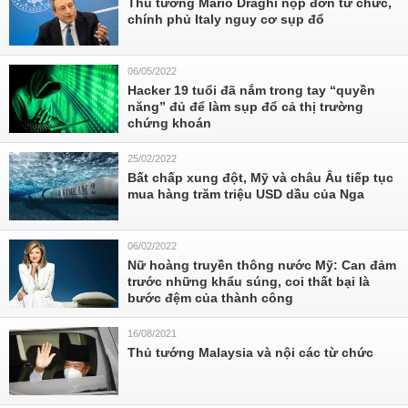
Thủ tướng Mario Draghi nộp đơn từ chức,
chính phủ Italy nguy cơ sụp đổ
06/05/2022
Hacker 19 tuổi đã nắm trong tay “quyền
năng” đủ để làm sụp đổ cả thị trường
chứng khoán
25/02/2022
Bất chấp xung đột, Mỹ và châu Âu tiếp tục
mua hàng trăm triệu USD dầu của Nga
06/02/2022
Nữ hoàng truyền thông nước Mỹ: Can đảm
trước những khẩu súng, coi thất bại là
bước đệm của thành công
16/08/2021
Thủ tướng Malaysia và nội các từ chức