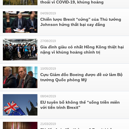
thoái vì COVID-19, khủng hoảng
04/09/2019
Chiến lược Brexit “cứng” của Thủ tướng
Johnson hứng thất bại cay đắng
27/08/2019
Gia đình giàu có nhất Hồng Kông thiệt hại
nặng vì khủng hoảng chính trị
10/05/2019
Cựu Giám đốc Boeing được đề cử làm Bộ
trưởng Quốc phòng Mỹ
08/04/2019
EU tuyên bố không thể “sống triền miên
với tiến trình Brexit”
21/03/2019