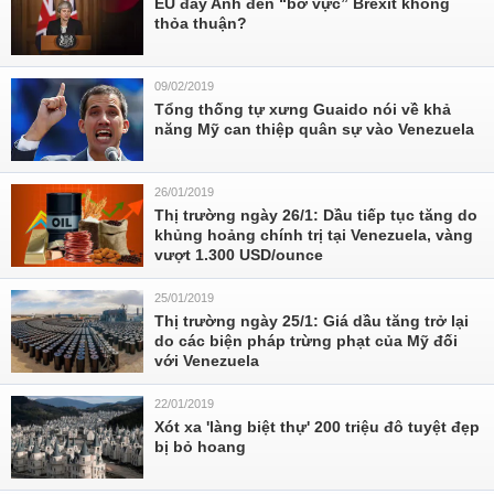
EU đẩy Anh đến “bờ vực” Brexit không
thỏa thuận?
09/02/2019
Tổng thống tự xưng Guaido nói về khả
năng Mỹ can thiệp quân sự vào Venezuela
26/01/2019
Thị trường ngày 26/1: Dầu tiếp tục tăng do
khủng hoảng chính trị tại Venezuela, vàng
vượt 1.300 USD/ounce
25/01/2019
Thị trường ngày 25/1: Giá dầu tăng trở lại
do các biện pháp trừng phạt của Mỹ đối
với Venezuela
22/01/2019
Xót xa 'làng biệt thự' 200 triệu đô tuyệt đẹp
bị bỏ hoang