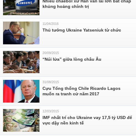
Nhiều chaebol xứ Hàn vẫn lãi lớn bất chấp
khủng hoảng chính trị
11/04/2016
Thủ tướng Ukraine Yatseniuk từ chức
20/09/2015
“Núi lửa” giữa lòng châu Âu
31/08/2015
Cựu Tổng thống Chile Ricardo Lagos
muốn ra tranh cử năm 2017
12/03/2015
IMF nhất trí cho Ukraine vay 17,5 tỷ USD để
vực dậy nền kinh tế