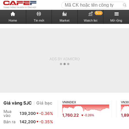
New
Home
Tin mới
Market
Watch list
Mở rộng
Giá vàng SJC
Giá bạc
VNINDEX
VN30
Mua
139,200
-0.36%
1,760.22
1,89
vào
-0.26%
Bán ra
142,200
-0.35%