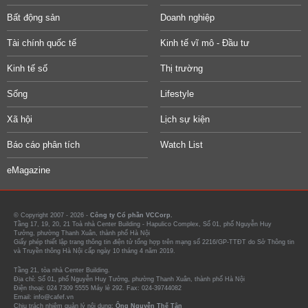
Bất động sản
Doanh nghiệp
Tài chính quốc tế
Kinh tế vĩ mô - Đầu tư
Kinh tế số
Thị trường
Sống
Lifestyle
Xã hội
Lịch sự kiện
Báo cáo phân tích
Watch List
eMagazine
© Copyright 2007 - 2026 -
Công ty Cổ phần VCCorp.
Tầng 17, 19, 20, 21 Toà nhà Center Building - Hapulico Complex, Số 01, phố Nguyễn Huy
Tưởng, phường Thanh Xuân, thành phố Hà Nội
Giấy phép thiết lập trang thông tin điện tử tổng hợp trên mạng số 2216/GP-TTĐT do Sở Thông tin
và Truyền thông Hà Nội cấp ngày 10 tháng 4 năm 2019.
Tầng 21, tòa nhà Center Building.
Địa chỉ: Số 01, phố Nguyễn Huy Tưởng, phường Thanh Xuân, thành phố Hà Nội
Điện thoại: 024 7309 5555 Máy lẻ 292. Fax: 024-39744082
Email: info@cafef.vn
Chịu trách nhiệm quản lý nội dung:
Ông Nguyễn Thế Tân