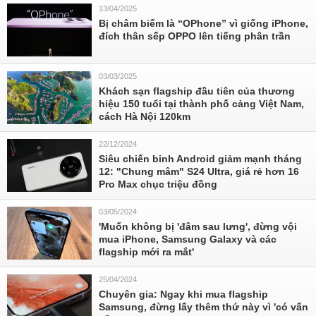
13/04/2025
Bị châm biếm là “OPhone” vì giống iPhone,
đích thân sếp OPPO lên tiếng phân trần
03/03/2025
Khách sạn flagship đầu tiên của thương
hiệu 150 tuổi tại thành phố cảng Việt Nam,
cách Hà Nội 120km
22/12/2024
Siêu chiến binh Android giảm mạnh tháng
12: "Chung mâm" S24 Ultra, giá rẻ hơn 16
Pro Max chục triệu đồng
03/05/2024
'Muốn không bị 'đâm sau lưng', đừng vội
mua iPhone, Samsung Galaxy và các
flagship mới ra mắt'
25/04/2024
Chuyên gia: Ngay khi mua flagship
Samsung, đừng lấy thêm thứ này vì 'có vấn