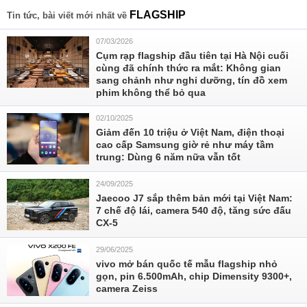
FLAGSHIP
Tin tức, bài viết mới nhất về
07/03/2026
Cụm rạp flagship đầu tiên tại Hà Nội cuối
cùng đã chính thức ra mắt: Không gian
sang chảnh như nghỉ dưỡng, tín đồ xem
phim không thể bỏ qua
02/10/2025
Giảm đến 10 triệu ở Việt Nam, điện thoại
cao cấp Samsung giờ rẻ như máy tầm
trung: Dùng 6 năm nữa vẫn tốt
24/09/2025
Jaecoo J7 sắp thêm bản mới tại Việt Nam:
7 chế độ lái, camera 540 độ, tăng sức đấu
CX-5
29/06/2025
vivo mở bán quốc tế mẫu flagship nhỏ
gọn, pin 6.500mAh, chip Dimensity 9300+,
camera Zeiss