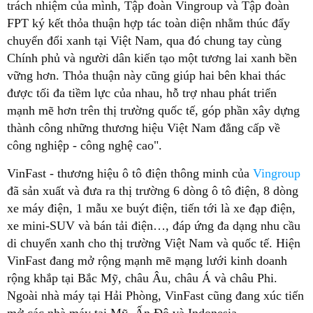
trách nhiệm của mình, Tập đoàn Vingroup và Tập đoàn
FPT ký kết thỏa thuận hợp tác toàn diện nhằm thúc đẩy
chuyển đổi xanh tại Việt Nam, qua đó chung tay cùng
Chính phủ và người dân kiến tạo một tương lai xanh bền
vững hơn. Thỏa thuận này cũng giúp hai bên khai thác
được tối đa tiềm lực của nhau, hỗ trợ nhau phát triển
mạnh mẽ hơn trên thị trường quốc tế, góp phần xây dựng
thành công những thương hiệu Việt Nam đẳng cấp về
công nghiệp - công nghệ cao".
VinFast - thương hiệu ô tô điện thông minh của
Vingroup
đã sản xuất và đưa ra thị trường 6 dòng ô tô điện, 8 dòng
xe máy điện, 1 mẫu xe buýt điện, tiến tới là xe đạp điện,
xe mini-SUV và bán tải điện…, đáp ứng đa dạng nhu cầu
di chuyển xanh cho thị trường Việt Nam và quốc tế. Hiện
VinFast đang mở rộng mạnh mẽ mạng lưới kinh doanh
rộng khắp tại Bắc Mỹ, châu Âu, châu Á và châu Phi.
Ngoài nhà máy tại Hải Phòng, VinFast cũng đang xúc tiến
mở các nhà máy tại Mỹ, Ấn Độ và Indonesia.