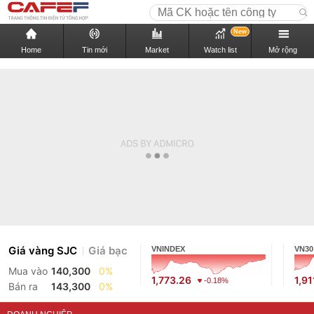
New
Home
Tin mới
Market
Watch list
Mở rộng
Giá vàng SJC
Giá bạc
VNINDEX
VN30
Mua vào
140,300
0%
1,773.26
1,91
-0.18%
Bán ra
143,300
0%