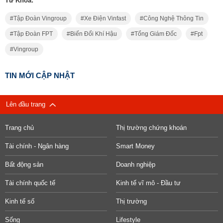
Từ Khóa:
Tập Đoàn Vingroup
Xe Điện Vinfast
Công Nghệ Thông Tin
Tập Đoàn FPT
Biến Đổi Khí Hậu
Tổng Giám Đốc
Fpt
Vingroup
TIN MỚI CẬP NHẬT
Lên đầu trang
Trang chủ
Thị trường chứng khoán
Tài chính - Ngân hàng
Smart Money
Bất động sản
Doanh nghiệp
Tài chính quốc tế
Kinh tế vĩ mô - Đầu tư
Kinh tế số
Thị trường
Sống
Lifestyle