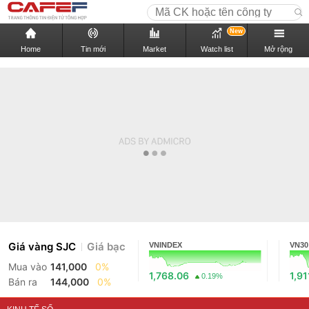
New
Home
Tin mới
Market
Watch list
Mở rộng
Giá vàng SJC
Giá bạc
VNINDEX
VN30
Mua vào
141,000
0%
1,768.06
1,91
0.19%
Bán ra
144,000
0%