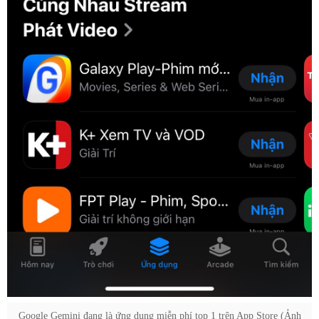
Google Gemini đang là ứng dụng miễn phí top 1 trên App Store (Ảnh