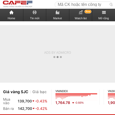
New
Home
Tin mới
Market
Watch list
Mở rộng
Giá vàng SJC
Giá bạc
VNINDEX
VN30
Mua
139,700
-0.43%
1,764.78
1,9
vào
-0.66%
Bán ra
142,700
-0.42%