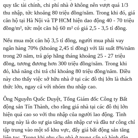
quy tắc tài chính, chi phí nhà ở không nên vượt quá 1/3
thu nhập, tức khoảng 80 triệu đồng/năm. Trong khi đó, giá
căn hộ tại Hà Nội và TP HCM hiện dao động 40 - 70 triệu
đồng/m², tức một căn hộ 60 m² có giá 2,5 - 3,5 tỉ đồng.
Nếu mua một căn hộ 3,5 tỉ đồng, người mua phải vay
ngân hàng 70% (khoảng 2,45 tỉ đồng) với lãi suất 8%/năm
trong 20 năm, trả góp hằng tháng khoảng 25 - 27 triệu
đồng, tương đương hơn 300 triệu đồng/năm. Trong khi
đó, khả năng chi trả chỉ khoảng 80 triệu đồng/năm. Điều
này cho thấy việc sở hữu nhà ở tại các đô thị lớn là thách
thức lớn, ngay cả với nhóm thu nhập cao.
Ông Nguyễn Quốc Duyệt, Tổng Giám đốc Công ty Bất
động sản Tín Thành, cho rằng giá nhà tại các đô thị lớn
hiện quá cao so với thu nhập của người lao động. Tình
trạng này là do sự gia tăng dân nhập cư và đầu tư công chỉ
tập trung vào một số khu vực, đẩy giá bất động sản tăng
liên tục. Trong khi nhu cầu nhà ở trung cấp và bình dân