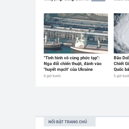
"Tình hình vô cùng phức tạp":
Bão Dol
Nga đổi chiến thuật, đánh vào
Chiết G
"huyết mạch" của Ukraine
Quốc b
6 giờ trước
5 giờ trư
NỔI BẬT TRANG CHỦ