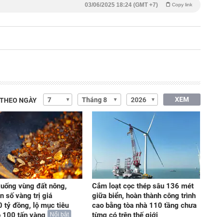
03/06/2025 18:24 (GMT +7)
Copy link
XEM
 THEO NGÀY
uống vùng đất nông,
Cắm loạt cọc thép sâu 136 mét
n số vàng trị giá
giữa biển, hoàn thành công trình
 tỷ đồng, lộ mục tiêu
cao bằng tòa nhà 110 tầng chưa
 100 tấn vàng
từng có trên thế giới
Nổi bật