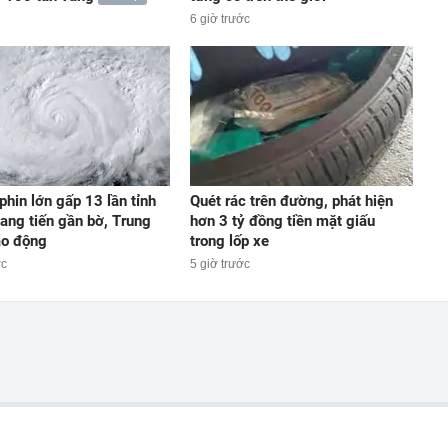
6 giờ trước
phin lớn gấp 13 lần tỉnh
Quét rác trên đường, phát hiện
iang tiến gần bờ, Trung
hơn 3 tỷ đồng tiền mặt giấu
áo động
trong lốp xe
ớc
5 giờ trước