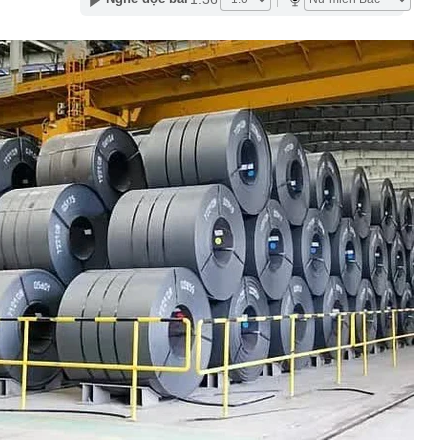
30% thuế cho hộ kinh doanh, doanh nghiệp thu dưới 10
ựa thường có lỗ tròn ở giữa?
ị Quỳnh SN 1995 trong phòng hát karaoke
 một ngân hàng có thể từ chối giao dịch rút/chuyển tiền
ách hàng trong trường hợp sau
 cùng phức tạp": Nga đổi chiến thuật, đánh vào "huyết
raine
2027 trình làng với màn hình TFT và HSTC, đe dọa ngôi
amaha NVX và Honda SH
ng là ai mà gây sốt khi vướng nghi vấn hẹn hò Á hậu Việt?
giữ lời, mua hết lượng cổ phiếu đã đăng ký
n tại của tuyến cáp treo lên thẳng nơi được mệnh danh
ệt Nam": Khi nào đón khách?