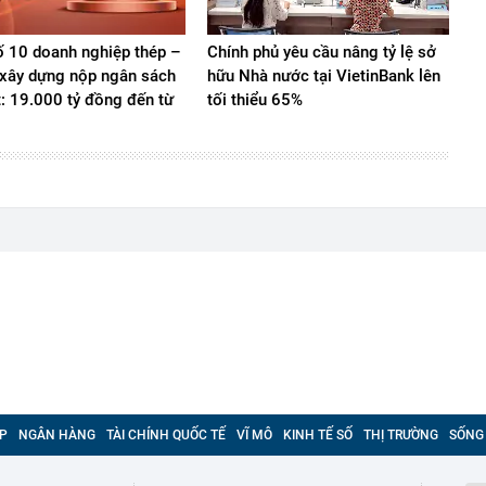
 10 doanh nghiệp thép –
Chính phủ yêu cầu nâng tỷ lệ sở
u xây dựng nộp ngân sách
hữu Nhà nước tại VietinBank lên
t: 19.000 tỷ đồng đến từ
tối thiểu 65%
P
NGÂN HÀNG
TÀI CHÍNH QUỐC TẾ
VĨ MÔ
KINH TẾ SỐ
THỊ TRƯỜNG
SỐNG