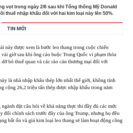
ăng vọt trong ngày 2/6 sau khi Tổng thống Mỹ Donald
i thuế nhập khẩu đối với hai kim loại này lên 50%.
TIN MỚI
hái này được xem là bước leo thang trong cuộc chiến
ỉ vài giờ sau khi ông cáo buộc Trung Quốc vi phạm thỏa
 dỡ bỏ thuế quan và các rào cản thương mại đối với
y là nhà nhập khẩu thép lớn nhất thế giới, không tính
ng cộng 26,2 triệu tấn thép được nhập khẩu trong năm
 ngành đặt câu hỏi về khả năng thực thi đầy đủ các mức
hay đổi chính sách trước đây của ông Trump, nhưng họ đều
ạng bất ổn và giá kim loại leo thang sẽ làm hoạt động công