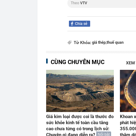
Theo
VTV
Chia sẻ
giá thép,
thuế quan
Từ Khóa:
CÙNG CHUYÊN MỤC
XEM
Giá kim loại được coi là thước đo
Khoan x
sức khỏe kinh tế toàn cầu tăng
phát hiệ
cao chưa từng có trong lịch sử:
355.000
Chuyện gì đang diễn ra?
thăm dò
Nổi bật