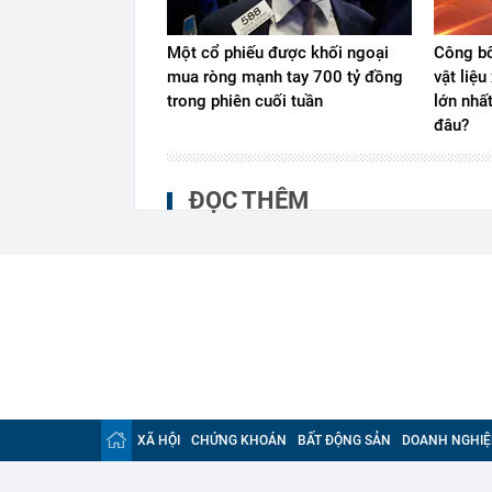
Một cổ phiếu được khối ngoại
Công bố
mua ròng mạnh tay 700 tỷ đồng
vật liệ
trong phiên cuối tuần
lớn nhấ
đâu?
ĐỌC THÊM
XÃ HỘI
CHỨNG KHOÁN
BẤT ĐỘNG SẢN
DOANH NGHIỆ