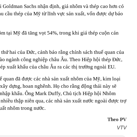
i Goldman Sachs nhận định, giá nhôm và thép cao hơn có
hu cầu thép của Mỹ từ lĩnh vực sản xuất, vốn được dự báo
 tại Mỹ đã tăng vọt 54%, trong khi giá thép cuộn cán
ớn thứ hai của Đức, cảnh báo rằng chính sách thuế quan của
o ngành công nghiệp châu Âu. Theo Hiệp hội thép Đức,
p xuất khẩu của châu Âu ra các thị trường ngoài EU.
huế quan đã được các nhà sản xuất nhôm của Mỹ, kim loại
à xây dựng, hoan nghênh. Họ cho rằng động thái này sẽ
 nhập khẩu. Ông Mark Duffy, Chủ tịch Hiệp hội Nhôm
nhiều thập niên qua, các nhà sản xuất nước ngoài được trợ
uất nhôm trong nước.
Theo PV
VTV