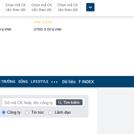
Chọn mã CK
Chọn mã CK
Chọn mã CK
cần theo dõi
cần theo dõi
cần theo dõi
Dữ liệu
F INDEX
Ị TRƯỜNG
SỐNG
LIFESTYLE
Công ty
Tin tức
Lãnh đạo