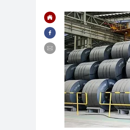
16:32
Đề xuất giảm 
tỷ đồng
16:30
Vì sao ghế nh
16:30
Bắt giữ Lê Th
16:24
Sau ngày 31/8,
online của kh
16:24
"Tình hình vô
mạch" của Uk
16:22
Honda PCX160 
vương của Y
16:18
Patrik Lê Gia
16:15
Một chủ tịch 
16:15
Tình hình hiệ
"lạnh nhất Vi