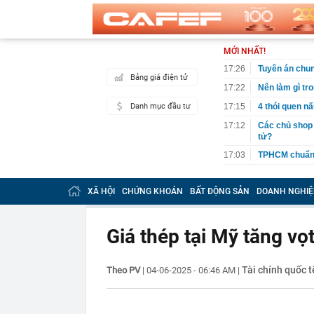
MỚI NHẤT!
17:26
Tuyên án chun
Bảng giá điện tử
17:22
Nên làm gì tro
Danh mục đầu tư
17:15
4 thói quen n
17:12
Các chủ shop 
tử?
17:03
TPHCM chuẩn b
16:59
Nhiều tổ công 
XÃ HỘI
CHỨNG KHOÁN
BẤT ĐỘNG SẢN
DOANH NGHIỆ
16:46
Đề xuất giảm 
đến 10 tỷ đồn
16:42
Tịch thu 39 th
Giá thép tại Mỹ tăng vọ
máy
16:42
2 ngày trước 
cánh
Tài chính quốc t
Theo PV
|
04-06-2025 - 06:46 AM
|
16:40
Cắm loạt cọc 
bằng tòa nhà 
16:38
9 trụ cầu Hồn