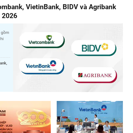
combank, VietinBank, BIDV và Agribank
m 2026
c gồm
hi
bank,
.