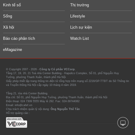
Kinh tế số
Thị trường
Sống
Lifestyle
Xã hội
Lịch sự kiện
Báo cáo phân tích
Watch List
eMagazine
© Copyright 2007 - 2026 -
Công ty Cổ phần VCCorp.
Tầng 17, 19, 20, 21 Toà nhà Center Building - Hapulico Complex, Số 01, phố Nguyễn Huy
Tưởng, phường Thanh Xuân, thành phố Hà Nội
Giấy phép thiết lập trang thông tin điện tử tổng hợp trên mạng số 2216/GP-TTĐT do Sở Thông tin
và Truyền thông Hà Nội cấp ngày 10 tháng 4 năm 2019.
Tầng 21, tòa nhà Center Building.
Địa chỉ: Số 01, phố Nguyễn Huy Tưởng, phường Thanh Xuân, thành phố Hà Nội
Điện thoại: 024 7309 5555 Máy lẻ 292. Fax: 024-39744082
Email: info@cafef.vn
Chịu trách nhiệm quản lý nội dung:
Ông Nguyễn Thế Tân
Hỗ trợ quảng cáo :