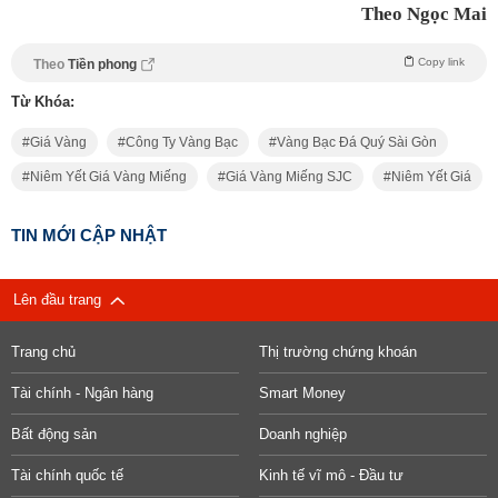
Theo Ngọc Mai
Copy link
Theo
Tiền phong
Từ Khóa:
Giá Vàng
Công Ty Vàng Bạc
Vàng Bạc Đá Quý Sài Gòn
Niêm Yết Giá Vàng Miếng
Giá Vàng Miếng SJC
Niêm Yết Giá
TIN MỚI CẬP NHẬT
Lên đầu trang
Trang chủ
Thị trường chứng khoán
Tài chính - Ngân hàng
Smart Money
Bất động sản
Doanh nghiệp
Tài chính quốc tế
Kinh tế vĩ mô - Đầu tư