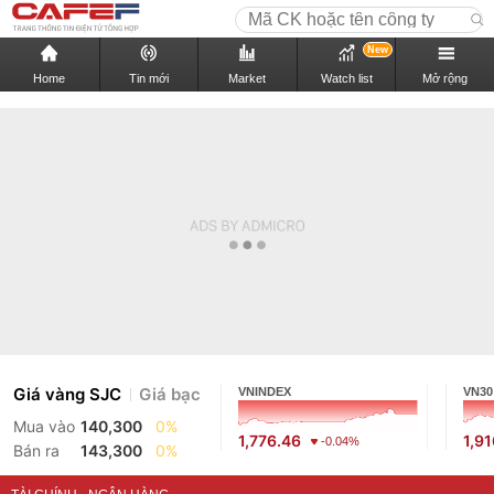
New
Home
Tin mới
Market
Watch list
Mở rộng
Giá vàng SJC
Giá bạc
VNINDEX
VN30
Mua vào
140,300
0%
1,776.46
1,9
-0.04%
Bán ra
143,300
0%