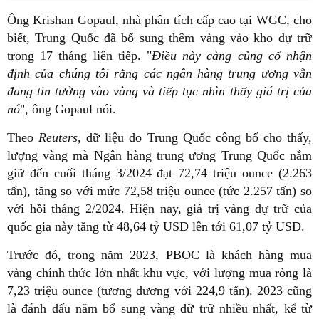
Ông Krishan Gopaul, nhà phân tích cấp cao tại WGC, cho
biết, Trung Quốc đã bổ sung thêm vàng vào kho dự trữ
trong 17 tháng liên tiếp. "
Điều này càng củng cố nhận
định của chúng tôi rằng các ngân hàng trung ương vẫn
đang tin tưởng vào vàng và tiếp tục nhìn thấy giá trị của
nó
", ông Gopaul nói.
Theo
Reuters
, dữ liệu do Trung Quốc công bố cho thấy,
lượng vàng mà Ngân hàng trung ương Trung Quốc nắm
giữ đến cuối tháng 3/2024 đạt 72,74 triệu ounce (2.263
tấn), tăng so với mức 72,58 triệu ounce (tức 2.257 tấn) so
với hồi tháng 2/2024. Hiện nay, giá trị vàng dự trữ của
quốc gia này tăng từ 48,64 tỷ USD lên tới 61,07 tỷ USD.
Trước đó, trong năm 2023, PBOC là khách hàng mua
vàng chính thức lớn nhất khu vực, với lượng mua ròng là
7,23 triệu ounce (tương đương với 224,9 tấn). 2023 cũng
là đánh dấu năm bổ sung vàng dữ trữ nhiều nhất, kể từ