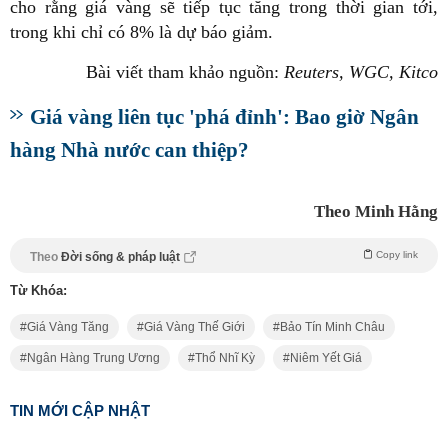
cho rằng giá vàng sẽ tiếp tục tăng trong thời gian tới,
trong khi chỉ có 8% là dự báo giảm.
Bài viết tham khảo nguồn:
Reuters, WGC, Kitco
Giá vàng liên tục 'phá đỉnh': Bao giờ Ngân
hàng Nhà nước can thiệp?
Theo Minh Hằng
Copy link
Theo
Đời sống & pháp luật
Từ Khóa:
Giá Vàng Tăng
Giá Vàng Thế Giới
Bảo Tín Minh Châu
Ngân Hàng Trung Ương
Thổ Nhĩ Kỳ
Niêm Yết Giá
TIN MỚI CẬP NHẬT