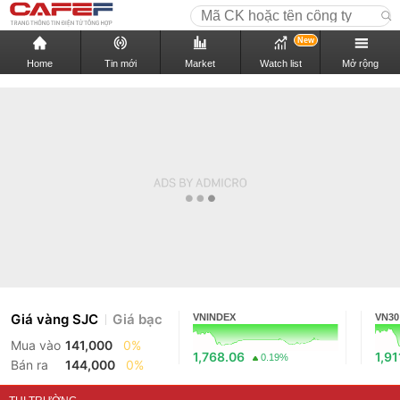
New
Home
Tin mới
Market
Watch list
Mở rộng
Giá vàng SJC
Giá bạc
VNINDEX
VN30
Mua vào
141,000
0%
1,768.06
1,91
0.19%
Bán ra
144,000
0%