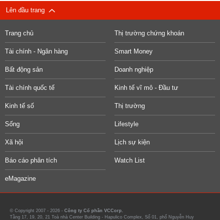
Lên đầu trang
Trang chủ
Thị trường chứng khoán
Tài chính - Ngân hàng
Smart Money
Bất động sản
Doanh nghiệp
Tài chính quốc tế
Kinh tế vĩ mô - Đầu tư
Kinh tế số
Thị trường
Sống
Lifestyle
Xã hội
Lịch sự kiện
Báo cáo phân tích
Watch List
eMagazine
© Copyright 2007 - 2026 -
Công ty Cổ phần VCCorp.
Tầng 17, 19, 20, 21 Toà nhà Center Building - Hapulico Complex, Số 01, phố Nguyễn Huy