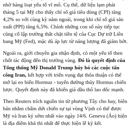
nhờ hàng loạt yếu tố vĩ mô. Cụ thể, dữ liệu lạm phát
tháng 5 tại Mỹ cho thấy chỉ số giá tiêu dùng (CPI) tăng
4,2% so với cùng kỳ năm ngoái, trong khi chỉ số giá sản
xuất (PPI) tăng 6,5%. Chính những con số này tiếp tục
củng cố lập trường thắt chặt tiền tệ của Cục Dự trữ Liên
bang Mỹ (Fed), mặc dù áp lực từ năng lượng đã giảm bớt.
Ngoài ra, giới chuyên gia nhận định, có một yếu tố then
chốt tác động đến thị trường vàng.
Đó là quyết định của
Tổng thống Mỹ Donald Trump hủy bỏ các cuộc tấn
công Iran,
kết hợp với triển vọng đạt thỏa thuận có thể
mở lại eo biển Hormuz - tuyến đường thủy Hormus chiến
lược. Quyết định này đã khiến giá dầu thô lao dốc mạnh.
Theo Reuters trích nguồn tin từ phương Tây cho hay, biên
bản nhằm chấm dứt chiến sự tại vùng Vịnh có thể được
Mỹ và Iran ký sớm nhất vào ngày 14/6. Geneva (Áo) hiện
là địa điểm khả thi nhất để thực hiện lễ ký kết.