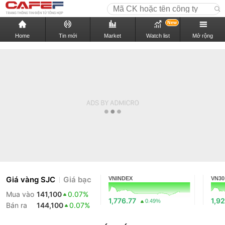
New
Home
Tin mới
Market
Watch list
Mở rộng
Giá vàng SJC
Giá bạc
VNINDEX
VN30
Mua vào
141,100
0.07%
1,776.77
1,92
0.49%
Bán ra
144,100
0.07%