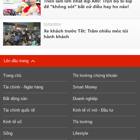
Triển lãm lớn nhất dịp A80: Trọn bộ bí kíp
để "không sót" bất cứ điều hay ho nào!
01/01/2014
Xe khách trước Tết: Trăm chiêu móc túi
hành khách
Lên đầu trang
Trang chủ
Thị trường chứng khoán
Tài chính - Ngân hàng
Smart Money
Bất động sản
Doanh nghiệp
Tài chính quốc tế
Kinh tế vĩ mô - Đầu tư
Kinh tế số
Thị trường
Sống
Lifestyle