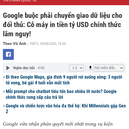
TÀI CHÍNH QUỐC TẾ
Google buộc phải chuyển giao dữ liệu cho
đối thủ: Cỗ máy in tiền tỷ USD chính thức
lâm nguy!
THỨ 4 , 03/09/2025, 10:56
Theo Vũ Anh
-
Nghe đọc bài
4:00
Đi theo Google Maps, gia đình 9 người rơi xuống sông: 3 người
tử vong, bé gái 4 tuổi vẫn mất tích
Mỗi prompt cho chatbot tiêu tốn bao nhiêu lít nước? Google
chính thức cung cấp câu trả lời
Google và chiến lược văn hóa đa thế hệ: Khi Millennials gặp Gen
Z
Google vừa nhận phán quyết mới nhất trong vụ kiện