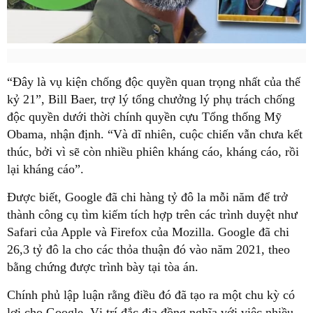
“Đây là vụ kiện chống độc quyền quan trọng nhất của thế
kỷ 21”, Bill Baer, trợ lý tổng chưởng lý phụ trách chống
độc quyền dưới thời chính quyền cựu Tổng thống Mỹ
Obama, nhận định. “Và dĩ nhiên, cuộc chiến vẫn chưa kết
thúc, bởi vì sẽ còn nhiều phiên kháng cáo, kháng cáo, rồi
lại kháng cáo”.
Được biết, Google đã chi hàng tỷ đô la mỗi năm để trở
thành công cụ tìm kiếm tích hợp trên các trình duyệt như
Safari của Apple và Firefox của Mozilla. Google đã chi
26,3 tỷ đô la cho các thỏa thuận đó vào năm 2021, theo
bằng chứng được trình bày tại tòa án.
Chính phủ lập luận rằng điều đó đã tạo ra một chu kỳ có
lợi cho Google. Vị trí đắc địa đồng nghĩa với việc nhiều