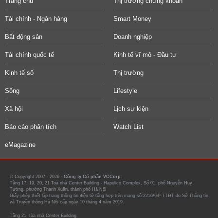
Trang chủ
Thị trường chứng khoán
Tài chính - Ngân hàng
Smart Money
Bất động sản
Doanh nghiệp
Tài chính quốc tế
Kinh tế vĩ mô - Đầu tư
Kinh tế số
Thị trường
Sống
Lifestyle
Xã hội
Lịch sự kiện
Báo cáo phân tích
Watch List
eMagazine
© Copyright 2007 - 2026 -
Công ty Cổ phần VCCorp.
Tầng 17, 19, 20, 21 Toà nhà Center Building - Hapulico Complex, Số 01, phố Nguyễn Huy
Tưởng, phường Thanh Xuân, thành phố Hà Nội
Giấy phép thiết lập trang thông tin điện tử tổng hợp trên mạng số 2216/GP-TTĐT do Sở Thông tin
và Truyền thông Hà Nội cấp ngày 10 tháng 4 năm 2019.
Tầng 21, tòa nhà Center Building.