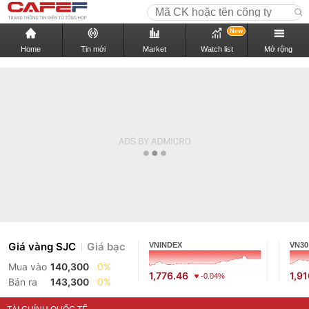
New
Home
Tin mới
Market
Watch list
Mở rộng
Giá vàng SJC
Giá bạc
VNINDEX
VN30
Mua vào
140,300
0%
1,776.46
1,9
-0.04%
Bán ra
143,300
0%