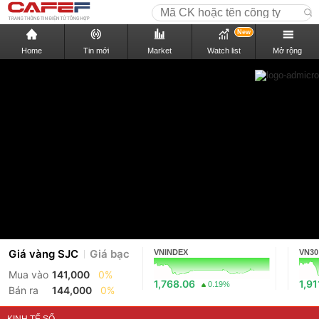
New
Home
Tin mới
Market
Watch list
Mở rộng
Giá vàng SJC
Giá bạc
VNINDEX
VN30
Mua vào
141,000
0%
1,768.06
1,91
0.19%
Bán ra
144,000
0%