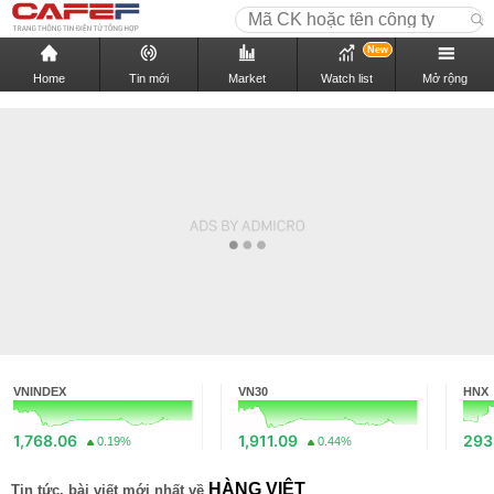
New
Home
Tin mới
Market
Watch list
Mở rộng
VNINDEX
VN30
HNX
1,768.06
1,911.09
293
0.19%
0.44%
HÀNG VIỆT
Tin tức, bài viết mới nhất về