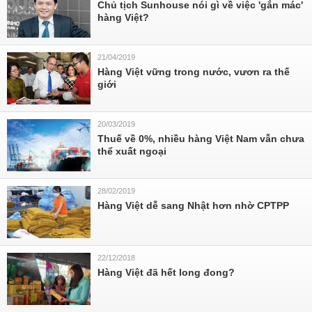
Chủ tịch Sunhouse nói gì về việc 'gắn mác'
hàng Việt?
21/04/2019
Hàng Việt vững trong nước, vươn ra thế
giới
20/03/2019
Thuế về 0%, nhiều hàng Việt Nam vẫn chưa
thể xuất ngoại
28/02/2019
Hàng Việt dễ sang Nhật hơn nhờ CPTPP
22/12/2018
Hàng Việt đã hết long đong?