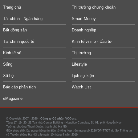
Trang chủ
Thị trường chứng khoán
Tài chính - Ngân hàng
Smart Money
Bất động sản
Doanh nghiệp
Tài chính quốc tế
Kinh tế vĩ mô - Đầu tư
Kinh tế số
Thị trường
Sống
Lifestyle
Xã hội
Lịch sự kiện
Báo cáo phân tích
Watch List
eMagazine
© Copyright 2007 - 2026 -
Công ty Cổ phần VCCorp.
Tầng 17, 19, 20, 21 Toà nhà Center Building - Hapulico Complex, Số 01, phố Nguyễn Huy
Tưởng, phường Thanh Xuân, thành phố Hà Nội
Giấy phép thiết lập trang thông tin điện tử tổng hợp trên mạng số 2216/GP-TTĐT do Sở Thông tin
và Truyền thông Hà Nội cấp ngày 10 tháng 4 năm 2019.