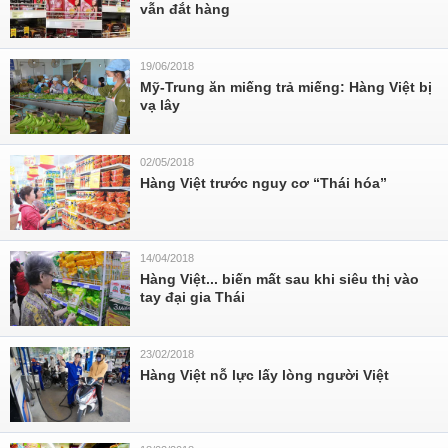
vẫn đắt hàng
19/06/2018
Mỹ-Trung ăn miếng trả miếng: Hàng Việt bị
vạ lây
02/05/2018
Hàng Việt trước nguy cơ “Thái hóa”
14/04/2018
Hàng Việt... biến mất sau khi siêu thị vào
tay đại gia Thái
23/02/2018
Hàng Việt nỗ lực lấy lòng người Việt