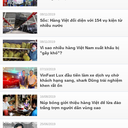
08/11/2019
Sốc: Hàng Việt đối diện với 154 vụ kiện từ
nhiều nước
08/11/2019
Vì sao nhiều hàng Việt Nam xuất khẩu bị
"gây khó"?
07/10/2019
VinFast Lux đầu tiên làm xe dịch vụ chở
khách hạng sang, shark Dũng trải nghiệm
khen rất ổn
16/08/2019
Núp bóng giới thiệu hàng Việt để lừa đảo
trắng trợn người dân vùng cao
25/06/2019