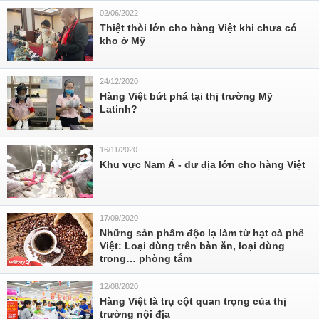
02/06/2022
Thiệt thòi lớn cho hàng Việt khi chưa có
kho ở Mỹ
24/12/2020
Hàng Việt bứt phá tại thị trường Mỹ
Latinh?
16/11/2020
Khu vực Nam Á - dư địa lớn cho hàng Việt
17/09/2020
Những sản phẩm độc lạ làm từ hạt cà phê
Việt: Loại dùng trên bàn ăn, loại dùng
trong… phòng tắm
12/08/2020
Hàng Việt là trụ cột quan trọng của thị
trường nội địa