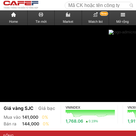
New
Home
Tin mới
Market
Watch list
Mở rộng
Giá vàng SJC
Giá bạc
VNINDEX
VN30
Mua vào
141,000
0%
1,768.06
1,91
0.19%
Bán ra
144,000
0%