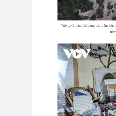
Tường và trần nhà bong vỡ, thấm dột, m
tườn