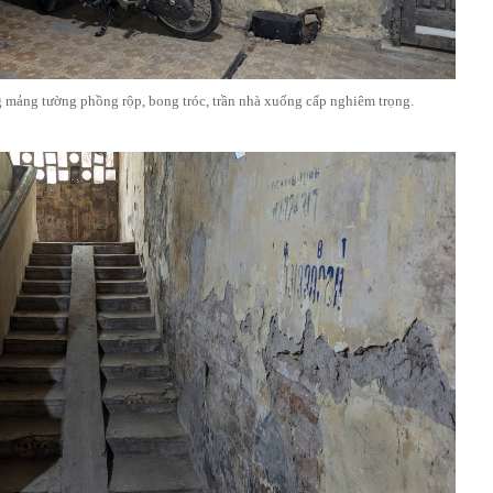
g mảng tường phồng rộp, bong tróc, trần nhà xuống cấp nghiêm trọng.