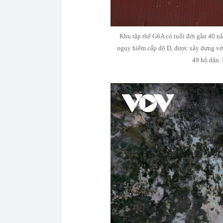
Khu tập thể G6A có tuổi đời gần 40 n
nguy hiểm cấp độ D, được xây dựng với
49 hộ dân.