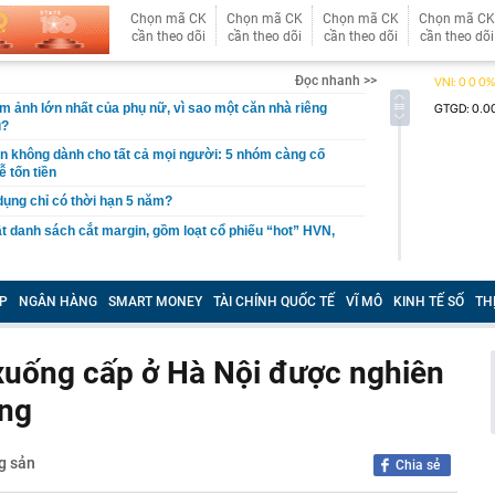
Chọn mã CK
Chọn mã CK
Chọn mã CK
Chọn mã CK
cần theo dõi
cần theo dõi
cần theo dõi
cần theo dõi
Đọc nhanh >>
ám ảnh lớn nhất của phụ nữ, vì sao một căn nhà riêng
u?
giản không dành cho tất cả mọi người: 5 nhóm càng cố
ễ tốn tiền
 dụng chỉ có thời hạn 5 năm?
 danh sách cắt margin, gồm loạt cổ phiếu “hot” HVN,
gờ trở lại, khối ngoại tung 2.200 tỷ đồng mua ròng cổ
m chỉ trong 5 phiên
P
NGÂN HÀNG
SMART MONEY
TÀI CHÍNH QUỐC TẾ
VĨ MÔ
KINH TẾ SỐ
TH
iệp thép với 2.700 lao động đang nợ Trung Quốc gần 1,3
 xuống cấp ở Hà Nội được nghiên
an trọng đang trở lại trên thị trường chứng khoán
ầng
 50 tuổi ăn cà tím mỗi ngày để chữa tiểu đường, 3 tháng
: "Ông ăn gì thế?"
 bán biệt thự 9 phòng ngủ ở TP.HCM giá gốc 600 tỷ, giảm
g sản
Chia sẻ
ng bố phim Tết 2027, nghe tên ai cũng quả quyết “chắc