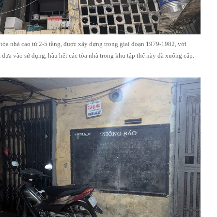
tòa nhà cao từ 2-5 tầng, được xây dựng trong giai đoạn 1979-1982, với
đưa vào sử dụng, hầu hết các tòa nhà trong khu tập thể này đã xuống cấp.