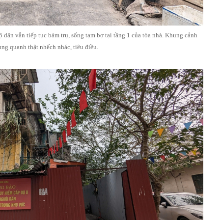
ộ dân vẫn tiếp tục bám trụ, sống tạm bợ tại tầng 1 của tòa nhà. Khung cảnh
ng quanh thật nhếch nhác, tiêu điều.