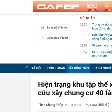
MỚI NHẤT!
03:35
Trong ba nỗi 
Bảng giá điện tử
luôn đứng đầ
02:19
Chi tiêu tối 
Danh mục đầu tư
sống ít càng d
01:07
Vì sao thẻ tín
00:52
HOSE cập nhật
DGC, DMX...
00:12
Tiền lớn bất n
phiếu Việt Na
XÃ HỘI
CHỨNG KHOÁN
BẤT ĐỘNG SẢN
DOANH NGHIỆ
00:05
Một doanh ngh
tỷ USD
Hiện trạng khu tập thể
00:04
Một yếu tố qu
cứu xây chung cư 40 t
23:40
Người đàn ông
sau bác sĩ hỏi
23:34
Nam ca sĩ rao
Bất độn
Theo Chung Thủy
|
23-03-2025 - 07:21 AM
|
còn 400 tỷ
23:28
Trấn Thành cô