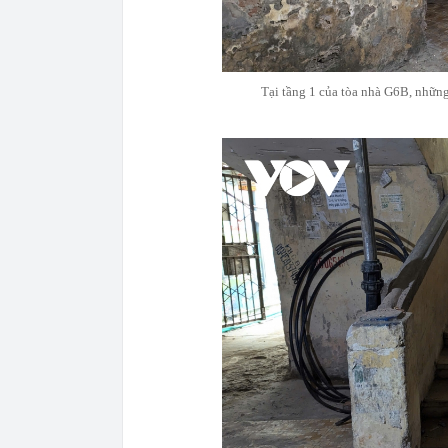
Tại tầng 1 của tòa nhà G6B, nhữn