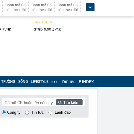
Chọn mã CK
Chọn mã CK
Chọn mã CK
cần theo dõi
cần theo dõi
cần theo dõi
Dữ liệu
F INDEX
Ị TRƯỜNG
SỐNG
LIFESTYLE
Công ty
Tin tức
Lãnh đạo