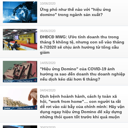
10/06/2020
Ứng phó như thế nào với "hiệu ứng
domino" trong ngành sản xuất?
06/06/2020
ĐHĐCĐ MWG: Ước tính doanh thu trong
tháng 5 không tệ, nhưng con số vào tháng
6-7/2020 sẽ chịu ảnh hưởng từ tổng cầu
giảm
14/05/2020
"Hiệu ứng Domino" của COVID-19 ảnh
hưởng ra sao đến doanh thu doanh nghiệp
nếu dịch kéo dài hơn 6 tháng?
04/04/2020
Dịch bệnh hoành hành, cách ly toàn xã
hội, "work from home"… con người ta rất
dễ rơi vào cái bẫy của chính mình: Hãy vận
dụng ngay hiệu ứng Domino để xây dựng
những thói quen tốt trước khi quá muộn
30/03/2020