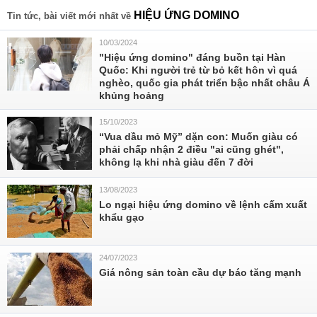
HIỆU ỨNG DOMINO
Tin tức, bài viết mới nhất về
10/03/2024
"Hiệu ứng domino" đáng buồn tại Hàn
Quốc: Khi người trẻ từ bỏ kết hôn vì quá
nghèo, quốc gia phát triển bậc nhất châu Á
khủng hoảng
15/10/2023
“Vua dầu mỏ Mỹ” dặn con: Muốn giàu có
phải chấp nhận 2 điều "ai cũng ghét",
không lạ khi nhà giàu đến 7 đời
13/08/2023
Lo ngại hiệu ứng domino về lệnh cấm xuất
khẩu gạo
24/07/2023
Giá nông sản toàn cầu dự báo tăng mạnh