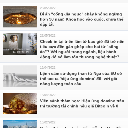
28/05/2022
Bí ẩn "cổng địa ngục" cháy không ngừng
hơn 50 năm: Khoa học vào cuộc, chưa thể
dập tắt
27/05/2022
Check-in tại triển lãm từ bao giờ đã trở nên
tiêu cực đến gán ghép cho hai từ "sống
ảo"? Với người trong ngành, liệu hành
động đó có làm tổn thương nghệ thuật?
13/04/2022
Lệnh cấm sử dụng than từ Nga của EU có
thể tạo ra 'hiệu ứng domino' đối với giá
năng lượng toàn cầu
13/04/2022
Viễn cảnh thảm họa: Hiệu ứng domino trên
thị trường tài chính nếu giá Bitcoin về 0
10/02/2022