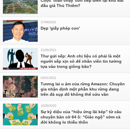
Cuộc ‘tháo chạy’ còn tiếp diễn tại khu đất
đấu giá Thủ Thiêm?
27/08/2021
Dẹp 'giấy phép con'
21/06/2021
Thư gửi sếp: Anh chị liệu có phải là một
người sếp xịn sò để nhân viên tin tưởng
tựa vào trong giông bão?
03/01/2021
Tương lai u ám của rừng Amazon: Chuyên
gia nhận định một phần khu rừng đang
trên đà sụp đổ không thể cứu vãn
16/09/2020
Sự kỳ diệu của “hiệu ứng lãi kép” từ câu
chuyện bàn cờ 64 ô: “Giác ngộ” sớm cả
đời không lo thiếu thốn