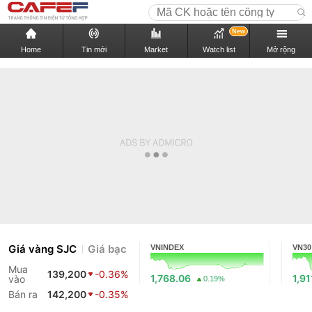
New
Home
Tin mới
Market
Watch list
Mở rộng
Giá vàng SJC
Giá bạc
VNINDEX
VN30
Mua
139,200
-0.36%
1,768.06
1,91
vào
0.19%
Bán ra
142,200
-0.35%