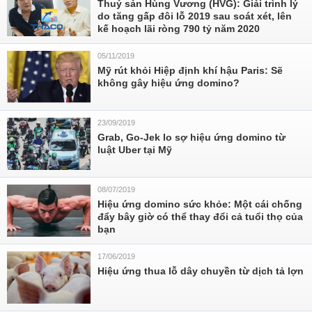
Thuỷ sản Hùng Vương (HVG): Giải trình lý
do tăng gấp đôi lỗ 2019 sau soát xét, lên
kế hoạch lãi ròng 790 tỷ năm 2020
05/11/2019
Mỹ rút khỏi Hiệp định khí hậu Paris: Sẽ
không gây hiệu ứng domino?
23/09/2019
Grab, Go-Jek lo sợ hiệu ứng domino từ
luật Uber tại Mỹ
08/07/2019
Hiệu ứng domino sức khỏe: Một cái chống
đẩy bây giờ có thể thay đổi cả tuổi thọ của
bạn
17/06/2019
Hiệu ứng thua lỗ dây chuyền từ dịch tả lợn