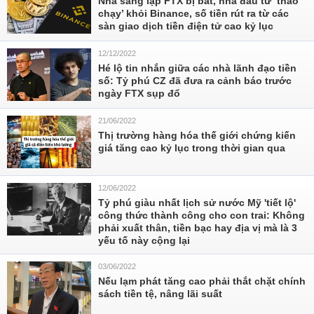
Nhà sáng lập FTX bị bắt, nhà đầu tư ‘tháo
chạy’ khỏi Binance, số tiền rút ra từ các
sàn giao dịch tiền điện tử cao kỷ lục
12/12/2022
Hé lộ tin nhắn giữa các nhà lãnh đạo tiền
số: Tỷ phú CZ đã đưa ra cảnh báo trước
ngày FTX sụp đổ
21/06/2022
Thị trường hàng hóa thế giới chứng kiến
giá tăng cao kỷ lục trong thời gian qua
12/06/2022
Tỷ phú giàu nhất lịch sử nước Mỹ 'tiết lộ'
công thức thành công cho con trai: Không
phải xuất thân, tiền bạc hay địa vị mà là 3
yếu tố này cộng lại
03/06/2022
Nếu lạm phát tăng cao phải thắt chặt chính
sách tiền tệ, nâng lãi suất