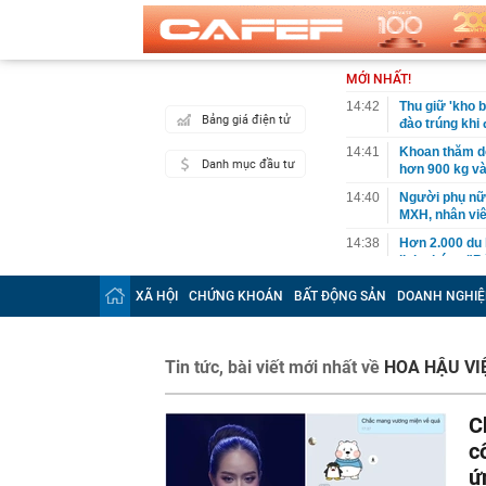
MỚI NHẤT!
14:42
Thu giữ 'kho b
Bảng giá điện tử
đào trúng khi
14:41
Khoan thăm dò
Danh mục đầu tư
hơn 900 kg và
14:40
Người phụ nữ 
MXH, nhân viê
14:38
Hơn 2.000 du 
lịch nhóm: "Bỏ
làm"
XÃ HỘI
CHỨNG KHOÁN
BẤT ĐỘNG SẢN
DOANH NGHIỆ
14:35
Nền kinh tế l
14:35
AI đang biến 
đắt giá: Não b
Tin tức, bài viết mới nhất về
HOA HẬU VI
14:34
Kiến nghị xe
14:33
Bộ 'thúc' địa
C
trước 8/8
c
14:33
Lưu ý quan tr
ứ
14:31
Chủ tịch Hiệp