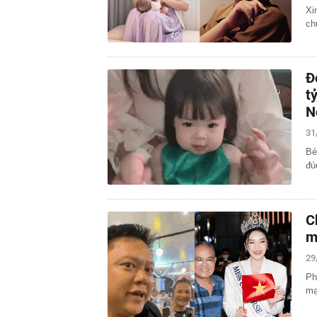
Xi
ch
Đ
t
N
31
Bé
đú
C
m
29
Ph
mạ