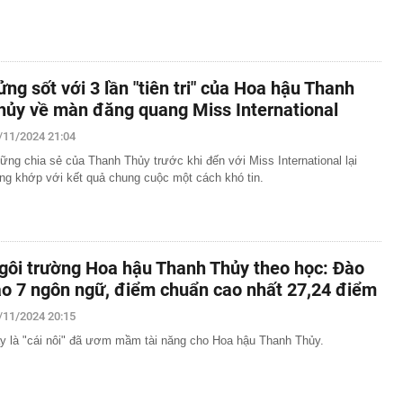
ửng sốt với 3 lần "tiên tri" của Hoa hậu Thanh
hủy về màn đăng quang Miss International
/11/2024 21:04
ững chia sẻ của Thanh Thủy trước khi đến với Miss International lại
ùng khớp với kết quả chung cuộc một cách khó tin.
gôi trường Hoa hậu Thanh Thủy theo học: Đào
ạo 7 ngôn ngữ, điểm chuẩn cao nhất 27,24 điểm
/11/2024 20:15
y là "cái nôi" đã ươm mầm tài năng cho Hoa hậu Thanh Thủy.