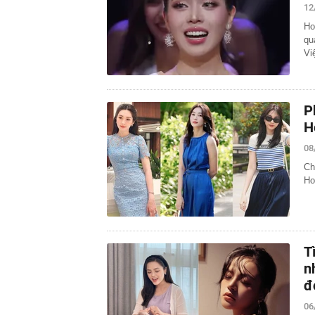
12
Ho
qu
Vi
P
H
08
Ch
Ho
T
n
đ
06