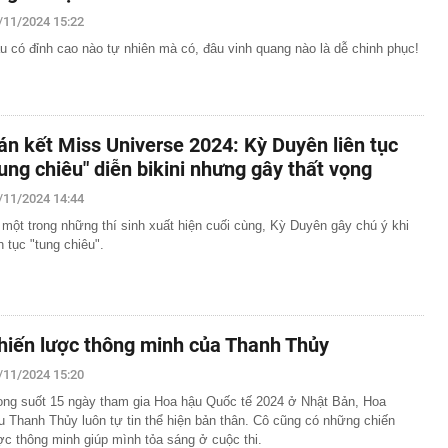
. người dân, doanh nghiệp là những đối tượng chịu tác
/11/2024 15:22
u có đỉnh cao nào tự nhiên mà có, đâu vinh quang nào là dễ chinh phục!
g thua lỗ kỷ lục trong quý 2
công ty Mekolor 'nổ' muốn chi cả trăm tỷ USD làm đường
nh thức triển khai Workday cho hơn 4.000 nhân sự trên
án kết Miss Universe 2024: Kỳ Duyên liên tục
tung chiêu" diễn bikini nhưng gây thất vọng
miền Tây mẹ nấu cho Khoai Lang Thang
 cổ phiếu ESOP với giá hời
/11/2024 14:44
 dây sản xuất thuốc Đông y giả, pha tân dược để tạo
 một trong những thí sinh xuất hiện cuối cùng, Kỳ Duyên gây chú ý khi
hì
ên tục "tung chiêu".
t VF Wild bản tiêu chuẩn lần đầu xuất hiện: Vẫn có đèn
i chỉnh cơ, lộ thông tin về hệ truyền động EREV
sống tối giản lâu năm không còn làm: Người mới bắt đầu
 phải
hiến lược thông minh của Thanh Thủy
dân khi sử dụng điện thoại chú ý tắt máy ngay nếu nhận
i này
/11/2024 15:20
0.000 tỷ đồng backlog cho hoạt động thi công đến cuối
ong suốt 15 ngày tham gia Hoa hậu Quốc tế 2024 ở Nhật Bản, Hoa
u Thanh Thủy luôn tự tin thể hiện bản thân. Cô cũng có những chiến
ợc thông minh giúp mình tỏa sáng ở cuộc thi.