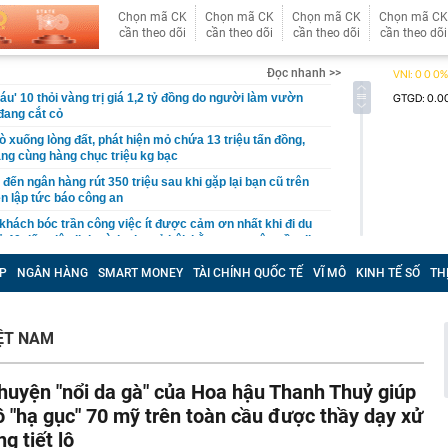
Chọn mã CK
Chọn mã CK
Chọn mã CK
Chọn mã CK
cần theo dõi
cần theo dõi
cần theo dõi
cần theo dõi
Đọc nhanh >>
áu' 10 thỏi vàng trị giá 1,2 tỷ đồng do người làm vườn
 đang cắt cỏ
 xuống lòng đất, phát hiện mỏ chứa 13 triệu tấn đồng,
ng cùng hàng chục triệu kg bạc
đến ngân hàng rút 350 triệu sau khi gặp lại bạn cũ trên
n lập tức báo công an
khách bóc trần công việc ít được cảm ơn nhất khi đi du
 40 tiếng lên lịch trình cho cả hội, bằng trọn một tuần đi
P
NGÂN HÀNG
SMART MONEY
TÀI CHÍNH QUỐC TẾ
VĨ MÔ
KINH TẾ SỐ
TH
ớn nhất châu Âu đón tin buồn
mọi thứ thành hàng hóa, chỉ còn một tài sản ngày càng
ộ biết tập trung
ỆT NAM
m xét mức lương công chức xã
 phương báo cáo tiến độ xây dựng cơ sở dữ liệu đất đai
huyện "nổi da gà" của Hoa hậu Thanh Thuỷ giúp
ô "hạ gục" 70 mỹ trên toàn cầu được thầy dạy xử
ọng khi đăng nhập VneID
ng tiết lộ
 hội BĐS Việt Nam: Khi nguồn cung suy giảm, giá BĐS bị