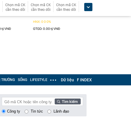
Chọn mã CK
Chọn mã CK
Chọn mã CK
cần theo dõi
cần theo dõi
cần theo dõi
Dữ liệu
F INDEX
Ị TRƯỜNG
SỐNG
LIFESTYLE
Công ty
Tin tức
Lãnh đạo