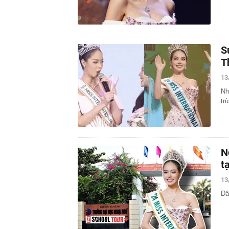
S
T
13
Nh
tr
N
t
13
Đâ