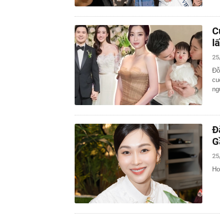
C
l
25
Đỗ
cu
ng
Đ
G
25
Ho