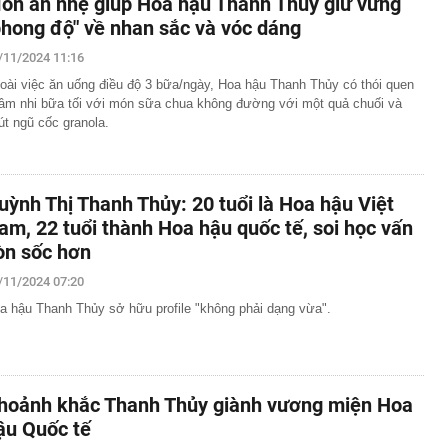
ón ăn nhẹ giúp Hoa hậu Thanh Thủy giữ vững
phong độ" về nhan sắc và vóc dáng
/11/2024 11:16
oài việc ăn uống điều độ 3 bữa/ngày, Hoa hậu Thanh Thủy có thói quen
âm nhi bữa tối với món sữa chua không đường với một quả chuối và
út ngũ cốc granola.
uỳnh Thị Thanh Thủy: 20 tuổi là Hoa hậu Việt
am, 22 tuổi thành Hoa hậu quốc tế, soi học vấn
òn sốc hơn
/11/2024 07:20
a hậu Thanh Thủy sở hữu profile "không phải dạng vừa".
hoảnh khắc Thanh Thủy giành vương miện Hoa
ậu Quốc tế