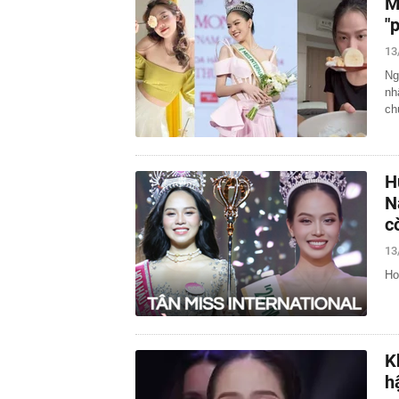
M
"
13
Ng
nh
ch
H
N
c
13
Ho
K
h