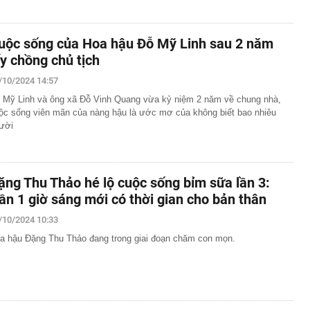
uộc sống của Hoa hậu Đỗ Mỹ Linh sau 2 năm
ấy chồng chủ tịch
/10/2024 14:57
 Mỹ Linh và ông xã Đỗ Vinh Quang vừa kỷ niệm 2 năm về chung nhà,
ộc sống viên mãn của nàng hậu là ước mơ của không biết bao nhiêu
ười
ặng Thu Thảo hé lộ cuộc sống bỉm sữa lần 3:
ần 1 giờ sáng mới có thời gian cho bản thân
/10/2024 10:33
a hậu Đặng Thu Thảo đang trong giai đoạn chăm con mọn.