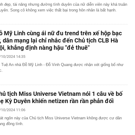
nh đẹp, tài năng nhưng đường tình duyên của nữ diễn viên này khá truân
uyên. Song cô không xem việc thất bại trong hôn nhân là bất hạnh.
ỗ Mỹ Linh cùng ái nữ đu trend trên xế hộp bạc
ỷ, dân mạng lại chỉ nhắc đến Chủ tịch CLB Hà
ội, khẳng định nàng hậu "đẻ thuê"
/10/2024 14:35
 Tuệ An nhà Đỗ Mỹ Linh - Đỗ Vinh Quang được nhận xét giống bố như
c.
hủ tịch Miss Universe Vietnam nói 1 câu về bố
ẹ Kỳ Duyên khiến netizen rần rần phản đối
/10/2024 11:06
át ngôn này của Chủ tịch Miss Universe Vietnam không được cư dân
ng đồng tình.