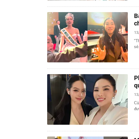
B
c
13
"T
sẻ
P
q
13
Cù
đư