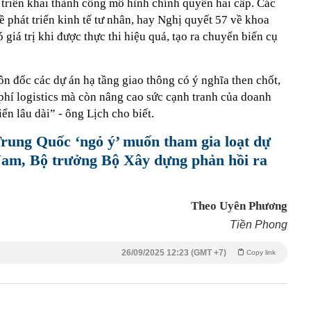
ư triển khai thành công mô hình chính quyền hai cấp. Các
 phát triển kinh tế tư nhân, hay Nghị quyết 57 về khoa
 giá trị khi được thực thi hiệu quả, tạo ra chuyển biến cụ
n đốc các dự án hạ tầng giao thông có ý nghĩa then chốt,
phí logistics mà còn nâng cao sức cạnh tranh của doanh
iển lâu dài” - ông Lịch cho biết.
rung Quốc ‘ngỏ ý’ muốn tham gia loạt dự
 Nam, Bộ trưởng Bộ Xây dựng phản hồi ra
Theo Uyên Phương
Tiền Phong
26/09/2025 12:23 (GMT +7)
Copy link