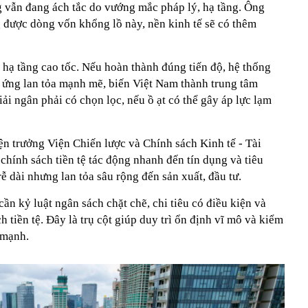
g vẫn đang ách tắc do vướng mắc pháp lý, hạ tầng. Ông
 được dòng vốn khổng lồ này, nền kinh tế sẽ có thêm
 hạ tầng cao tốc. Nếu hoàn thành đúng tiến độ, hệ thống
u ứng lan tỏa mạnh mẽ, biến Việt Nam thành trung tâm
iải ngân phải có chọn lọc, nếu ồ ạt có thể gây áp lực lạm
 trưởng Viện Chiến lược và Chính sách Kinh tế - Tài
 chính sách tiền tệ tác động nhanh đến tín dụng và tiêu
rễ dài nhưng lan tỏa sâu rộng đến sản xuất, đầu tư.
cần kỷ luật ngân sách chặt chẽ, chi tiêu có điều kiện và
h tiền tệ. Đây là trụ cột giúp duy trì ổn định vĩ mô và kiểm
 mạnh.