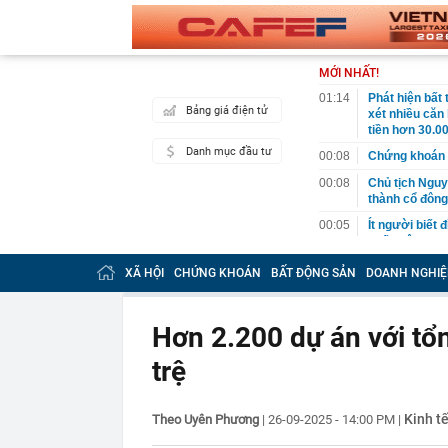
MỚI NHẤT!
01:14
Phát hiện bất
Bảng giá điện tử
xét nhiều căn
tiền hơn 30.00
Danh mục đầu tư
00:08
Chứng khoán 
00:08
Chủ tịch Nguy
thành cổ đông
00:05
Ít người biết 
nhất biên cươ
trekking
XÃ HỘI
CHỨNG KHOÁN
BẤT ĐỘNG SẢN
DOANH NGHIỆ
00:05
Việt Nam có 1
giường bệnh, 
2026"
Hơn 2.200 dự án với tổ
00:05
56 mã chứng k
trệ
00:03
Một doanh ngh
năm 2026, lợ
00:03
Chứng khoán 
Kinh tế
Theo Uyên Phương
|
26-09-2025 - 14:00 PM
|
ngay trong th