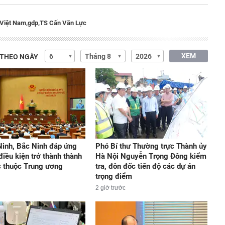
 Việt Nam,
gdp,
TS Cấn Văn Lực
XEM
 THEO NGÀY
inh, Bắc Ninh đáp ứng
Phó Bí thư Thường trực Thành ủy
điều kiện trở thành thành
Hà Nội Nguyễn Trọng Đông kiểm
c thuộc Trung ương
tra, đôn đốc tiến độ các dự án
trọng điểm
2 giờ trước