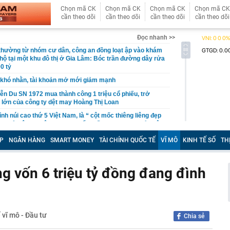
Chọn mã CK
Chọn mã CK
Chọn mã CK
Chọn mã CK
cần theo dõi
cần theo dõi
cần theo dõi
cần theo dõi
Đọc nhanh >>
 thường từ nhóm cư dân, công an đồng loạt ập vào khám
 hộ tại một khu đô thị ở Gia Lâm: Bóc trần đường dây rửa
0 tỷ
khó nhằn, tài khoản mở mới giảm mạnh
ễn Du SN 1972 mua thành công 1 triệu cổ phiếu, trở
 lớn của công ty dệt may Hoàng Thị Loan
đỉnh núi cao thứ 5 Việt Nam, là “ cột mốc thiêng liêng đẹp
ng” ở độ cao trên 3.000m, điểm đến "trong mơ" của dân
P
NGÂN HÀNG
SMART MONEY
TÀI CHÍNH QUỐC TẾ
VĨ MÔ
KINH TẾ SỐ
TH
 hệ thống y khoa tư nhân sở hữu 14 bệnh viện, 2.900
vừa được vinh danh "Hệ thống Y khoa tốt nhất Việt Nam
ng vốn 6 triệu tỷ đồng đang đình
hoán bị HoSE cắt margin trong tháng 8
iệp Việt thu hơn 1 tỷ USD ở nước ngoài trong nửa đầu
i nhuận tăng hơn 120%
Vietcap dự phóng VN-Index có thể chạm mốc 1.885 điểm
 vĩ mô - Đầu tư
Chia sẻ
áng 8