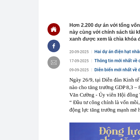
00:01
VNPT nắm giữ 
Viettel Global
00:01
Nắm trong ta
MWG chỉ nga
Hơn 2.200 dự án với tổng vốn
00:01
Khám xét ngôi
này cùng với chính sách tài kh
5 thỏi vàng gi
xanh được xem là chìa khóa đ
23:28
4 dấu hiệu nh
23:12
Quốc gia có l
Hai dự án điện hạt nhâ
20-09-2025
vượt Hàn Quốc
Thông tin mới nhất về 
17-09-2025
23:01
Người bán trá
nghề lại kiểm 
Diễn biến mới nhất về 
09-09-2025
23:00
Tiếp viên tàu
Ngày 26/9, tại Diễn đàn Kinh tế
sao nhiều hơn
nào cho tăng trưởng GDP 8,3 –
22:34
Cụ bà 70 tuổi
biết bí quyết
Văn Cường - Ủy viên Hội đồng 
“ Đầu tư công chính là vốn mồi, 
22:34
Ngôi nhà chứ
động lực tăng trưởng mạnh mẽ 
22:31
Giá vàng vượt
22:30
Một doanh ngh
22:08
Lời khuyên ch