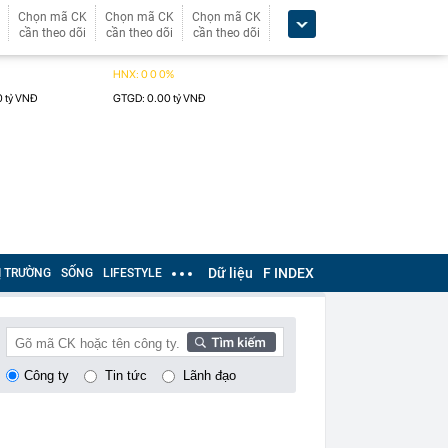
Chọn mã CK
Chọn mã CK
Chọn mã CK
cần theo dõi
cần theo dõi
cần theo dõi
Dữ liệu
F INDEX
Ị TRƯỜNG
SỐNG
LIFESTYLE
Công ty
Tin tức
Lãnh đạo