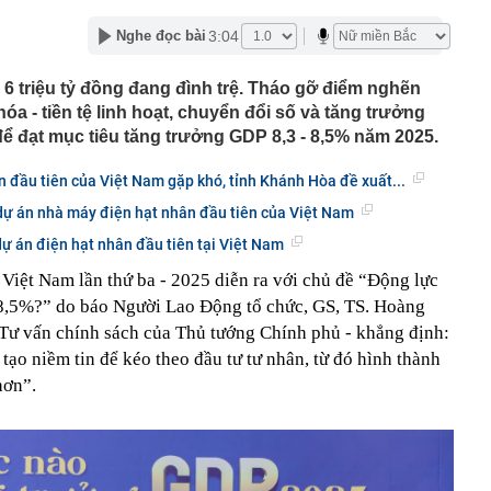
lượng tiền hơn 62.000 tỷ đồng, lớn hơn cả Vinhomes,
3:04
Nghe đọc bài
y Điện Máy Xanh, Bách Hóa Xanh, An Khang, vốn hóa
ng DMX
 6 triệu tỷ đồng đang đình trệ. Tháo gỡ điểm nghẽn
 nhà cổ, phát hiện 'kho báu' gồm 1.000 đồng tiền vàng và
óa - tiền tệ linh hoạt, chuyển đổi số và tăng trưởng
ấu trong nhiều ngăn bí mật - giá trị hơn 18 tỷ đồng
ể đạt mục tiêu tăng trưởng GDP 8,3 - 8,5% năm 2025.
ận biết ngôi nhà có phong thuỷ không thuận lợi
ượng khách đến Việt Nam đông nhất 7 tháng đầu năm,
n đầu tiên của Việt Nam gặp khó, tỉnh Khánh Hòa đề xuất...
 và Nga, gấp gần 6 lần Ấn Độ
dự án nhà máy điện hạt nhân đầu tiên của Việt Nam
i cây tiết lộ: Khách thường chọn quả to, người trong
tra 5 chi tiết này trước
dự án điện hạt nhân đầu tiên tại Việt Nam
 cao tốc quỳ gối 1h an ủi khách: 7 năm sau ở khách sạn 5
 Việt Nam lần thứ ba - 2025 diễn ra với chủ đề “Động lực
 ở nhà, bay hạng thương gia
 8,5%?” do báo Người Lao Động tổ chức, GS, TS. Hoàng
 có xương trẻ khỏe như phụ nữ 30, bác sĩ kinh ngạc khi
Tư vấn chính sách của Thủ tướng Chính phủ - khẳng định:
tạo niềm tin để kéo theo đầu tư tư nhân, từ đó hình thành
a đựng tâm huyết của NSND Tự Long
hơn”.
 4.300 USD/ounce, chuyên gia dự báo đỉnh mới
iệp dầu khí đem hơn 42.200 tỷ đồng gửi ngân hàng
o những người không rút điện ấm siêu tốc trước khi ngủ