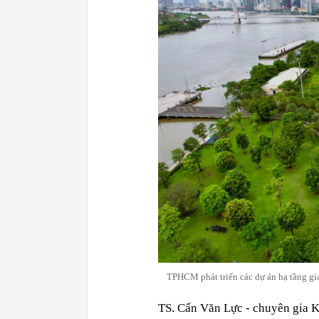
TPHCM phát triển các dự án hạ tầng gi
TS. Cấn Văn Lực - chuyên gia K