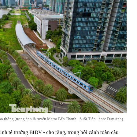
ao thông (trong ảnh là tuyến Metro Bến Thành - Suối Tiên - ảnh: Duy Anh)
inh tế trưởng BIDV - cho rằng, trong bối cảnh toàn cầu