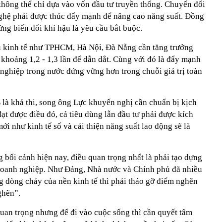
không thể chỉ dựa vào vốn đầu tư truyền thống. Chuyển đổi
ghệ phải được thúc đẩy mạnh để nâng cao năng suất. Đồng
ứng biến đổi khí hậu là yêu cầu bắt buộc.
u kinh tế như TPHCM, Hà Nội, Đà Nẵng cần tăng trưởng
khoảng 1,2 - 1,3 lần để dẫn dắt. Cùng với đó là đẩy mạnh
nghiệp trong nước đứng vững hơn trong chuỗi giá trị toàn
 là khả thi, song ông Lực khuyến nghị cần chuẩn bị kịch
t được điều đó, cả tiêu dùng lẫn đầu tư phải được kích
ới như kinh tế số và cải thiện năng suất lao động sẽ là
g bối cảnh hiện nay, điều quan trọng nhất là phải tạo dựng
 doanh nghiệp. Như Đảng, Nhà nước và Chính phủ đã nhiều
 dòng chảy của nền kinh tế thì phải tháo gỡ điểm nghẽn
ghẽn”.
quan trọng nhưng để đi vào cuộc sống thì cần quyết tâm