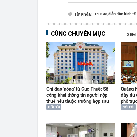
TP HCM,
diễn đàn kinh tế
Từ Khóa:
CÙNG CHUYÊN MỤC
XEM
Chỉ đạo 'nóng' từ Cục Thuế: Sẽ
Quảng N
công khai thông tin người nộp
đầy đủ 
thuế nếu thuộc trường hợp sau
phố trự
Nổi bật
Nổi bật