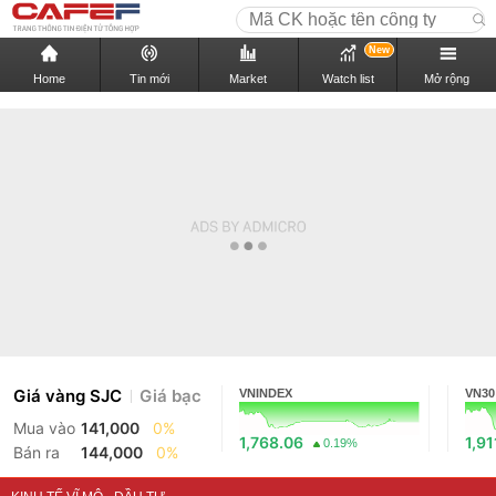
New
Home
Tin mới
Market
Watch list
Mở rộng
Giá vàng SJC
Giá bạc
VNINDEX
VN30
Mua vào
141,000
0%
1,768.06
1,91
0.19%
Bán ra
144,000
0%