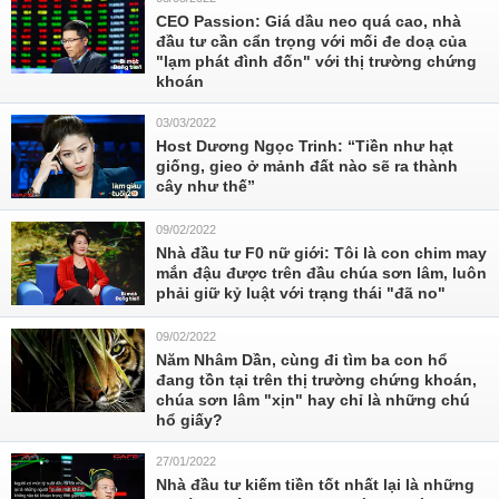
CEO Passion: Giá dầu neo quá cao, nhà
đầu tư cần cẩn trọng với mối đe doạ của
"lạm phát đình đốn" với thị trường chứng
khoán
03/03/2022
Host Dương Ngọc Trinh: “Tiền như hạt
giống, gieo ở mảnh đất nào sẽ ra thành
cây như thế”
09/02/2022
Nhà đầu tư F0 nữ giới: Tôi là con chim may
mắn đậu được trên đầu chúa sơn lâm, luôn
phải giữ kỷ luật với trạng thái "đã no"
09/02/2022
Năm Nhâm Dần, cùng đi tìm ba con hổ
đang tồn tại trên thị trường chứng khoán,
chúa sơn lâm "xịn" hay chỉ là những chú
hổ giấy?
27/01/2022
Nhà đầu tư kiếm tiền tốt nhất lại là những