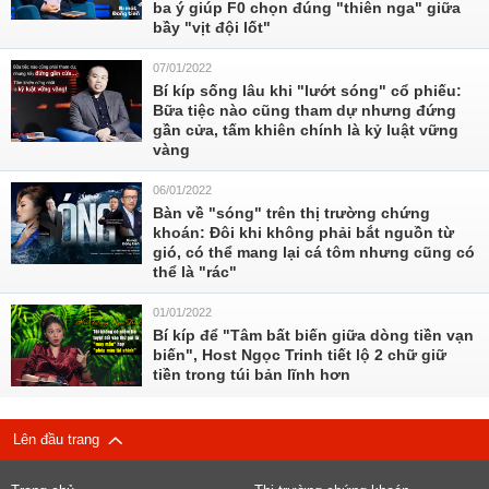
ba ý giúp F0 chọn đúng "thiên nga" giữa
bầy "vịt đội lốt"
07/01/2022
Bí kíp sống lâu khi "lướt sóng" cổ phiếu:
Bữa tiệc nào cũng tham dự nhưng đứng
gần cửa, tấm khiên chính là kỷ luật vững
vàng
06/01/2022
Bàn về "sóng" trên thị trường chứng
khoán: Đôi khi không phải bắt nguồn từ
gió, có thể mang lại cá tôm nhưng cũng có
thể là "rác"
01/01/2022
Bí kíp để "Tâm bất biến giữa dòng tiền vạn
biến", Host Ngọc Trinh tiết lộ 2 chữ giữ
tiền trong túi bản lĩnh hơn
Lên đầu trang