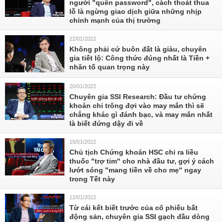
người "quên password", cách thoát thua
lỗ là ngừng giao dịch giữa những nhịp
chỉnh mạnh của thị trường
22/01/2022
Không phải cứ buôn đất là giàu, chuyên
gia tiết lộ: Công thức đúng nhất là Tiền +
nhân tố quan trọng này
20/01/2022
Chuyên gia SSI Research: Đầu tư chứng
khoán chỉ trông đợi vào may mắn thì sẽ
chẳng khác gì đánh bạc, và may mắn nhất
là biết đứng dậy đi về
15/01/2022
Chủ tịch Chứng khoán HSC chỉ ra liều
thuốc "trợ tim" cho nhà đầu tư, gợi ý cách
lướt sóng "mang tiền về cho mẹ" ngay
trong Tết này
12/01/2022
Từ cái kết biết trước của cổ phiếu bất
động sản, chuyên gia SSI gạch đầu dòng