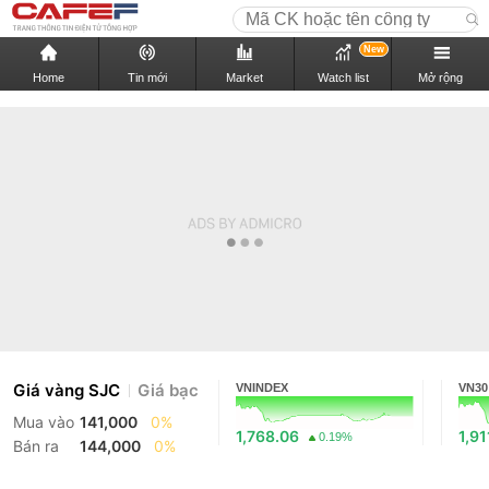
New
Home
Tin mới
Market
Watch list
Mở rộng
Giá vàng SJC
Giá bạc
VNINDEX
VN30
Mua vào
141,000
0%
1,768.06
1,91
0.19%
Bán ra
144,000
0%