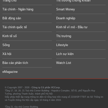
Trang chủ
Thị trường chứng khoán
Tài chính - Ngân hàng
Smart Money
Bất động sản
Doanh nghiệp
Tài chính quốc tế
Kinh tế vĩ mô - Đầu tư
Kinh tế số
Thị trường
Sống
Lifestyle
Xã hội
Lịch sự kiện
Báo cáo phân tích
Watch List
eMagazine
© Copyright 2007 - 2026 -
Công ty Cổ phần VCCorp.
Tầng 17, 19, 20, 21 Toà nhà Center Building - Hapulico Complex, Số 01, phố Nguyễn Huy
Tưởng, phường Thanh Xuân, thành phố Hà Nội
Giấy phép thiết lập trang thông tin điện tử tổng hợp trên mạng số 2216/GP-TTĐT do Sở Thông tin
và Truyền thông Hà Nội cấp ngày 10 tháng 4 năm 2019.
Tầng 21, tòa nhà Center Building.