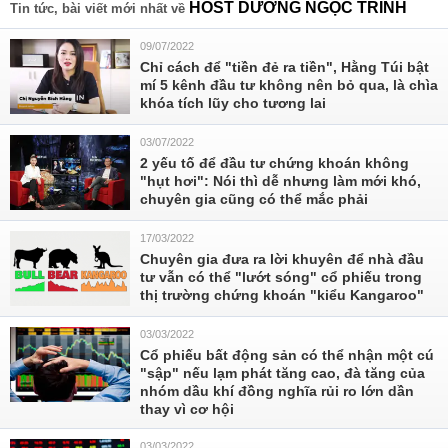
HOST DƯƠNG NGỌC TRINH
Tin tức, bài viết mới nhất về
09/07/2022
Chỉ cách để "tiền đẻ ra tiền", Hằng Túi bật
mí 5 kênh đầu tư không nên bỏ qua, là chìa
khóa tích lũy cho tương lai
03/07/2022
2 yếu tố để đầu tư chứng khoán không
"hụt hơi": Nói thì dễ nhưng làm mới khó,
chuyên gia cũng có thể mắc phải
17/03/2022
Chuyên gia đưa ra lời khuyên để nhà đầu
tư vẫn có thể "lướt sóng" cổ phiếu trong
thị trường chứng khoán "kiểu Kangaroo"
03/03/2022
Cổ phiếu bất động sản có thể nhận một cú
"sập" nếu lạm phát tăng cao, đà tăng của
nhóm dầu khí đồng nghĩa rủi ro lớn dần
thay vì cơ hội
03/03/2022