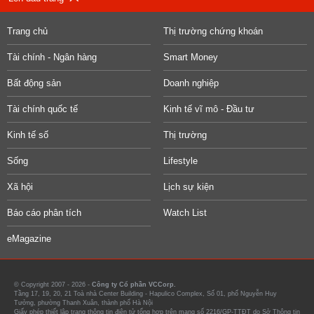
Trang chủ
Thị trường chứng khoán
Tài chính - Ngân hàng
Smart Money
Bất động sản
Doanh nghiệp
Tài chính quốc tế
Kinh tế vĩ mô - Đầu tư
Kinh tế số
Thị trường
Sống
Lifestyle
Xã hội
Lịch sự kiện
Báo cáo phân tích
Watch List
eMagazine
© Copyright 2007 - 2026 -
Công ty Cổ phần VCCorp.
Tầng 17, 19, 20, 21 Toà nhà Center Building - Hapulico Complex, Số 01, phố Nguyễn Huy
Tưởng, phường Thanh Xuân, thành phố Hà Nội
Giấy phép thiết lập trang thông tin điện tử tổng hợp trên mạng số 2216/GP-TTĐT do Sở Thông tin