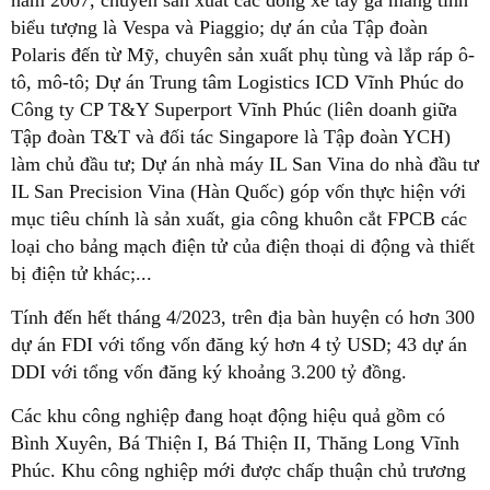
biểu tượng là Vespa và Piaggio; dự án của Tập đoàn
Polaris đến từ Mỹ, chuyên sản xuất phụ tùng và lắp ráp ô-
tô, mô-tô; Dự án Trung tâm Logistics ICD Vĩnh Phúc do
Công ty CP T&Y Superport Vĩnh Phúc (liên doanh giữa
Tập đoàn T&T và đối tác Singapore là Tập đoàn YCH)
làm chủ đầu tư; Dự án nhà máy IL San Vina do nhà đầu tư
IL San Precision Vina (Hàn Quốc) góp vốn thực hiện với
mục tiêu chính là sản xuất, gia công khuôn cắt FPCB các
loại cho bảng mạch điện tử của điện thoại di động và thiết
bị điện tử khác;...
Tính đến hết tháng 4/2023, trên địa bàn huyện có hơn 300
dự án FDI với tổng vốn đăng ký hơn 4 tỷ USD; 43 dự án
DDI với tổng vốn đăng ký khoảng 3.200 tỷ đồng.
Các khu công nghiệp đang hoạt động hiệu quả gồm có
Bình Xuyên, Bá Thiện I, Bá Thiện II, Thăng Long Vĩnh
Phúc. Khu công nghiệp mới được chấp thuận chủ trương