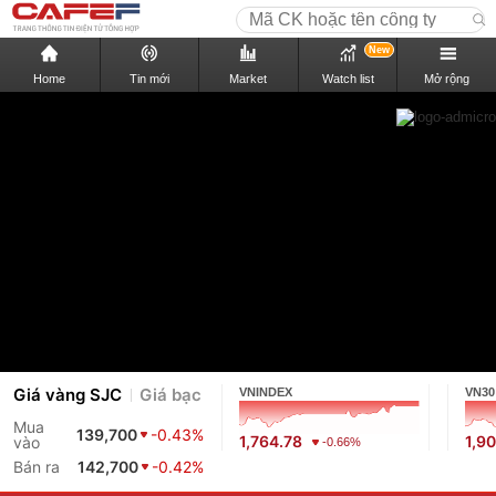
New
Home
Tin mới
Market
Watch list
Mở rộng
Giá vàng SJC
Giá bạc
VNINDEX
VN30
Mua
139,700
-0.43%
1,764.78
1,9
vào
-0.66%
Bán ra
142,700
-0.42%