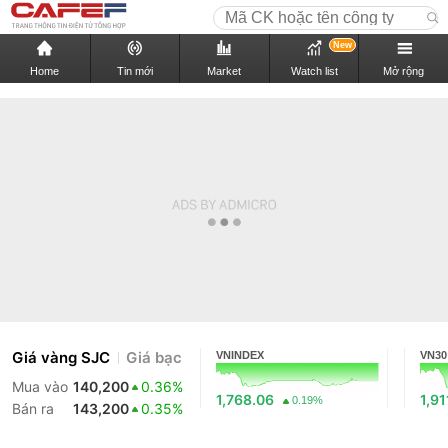
New
Home
Tin mới
Market
Watch list
Mở rộng
Giá vàng SJC
Giá bạc
VNINDEX
VN30
Mua vào
140,200
0.36%
1,768.06
1,91
0.19%
Bán ra
143,200
0.35%