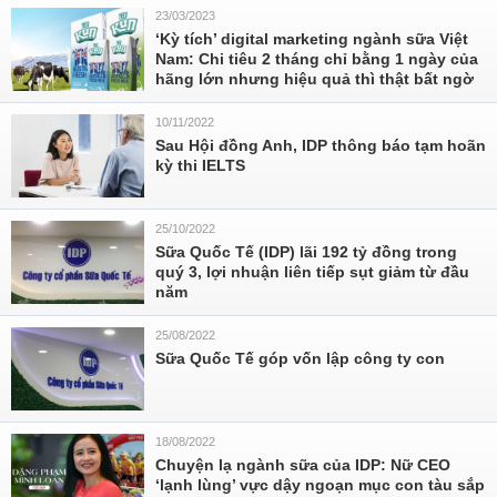
23/03/2023
‘Kỳ tích’ digital marketing ngành sữa Việt
Nam: Chi tiêu 2 tháng chỉ bằng 1 ngày của
hãng lớn nhưng hiệu quả thì thật bất ngờ
10/11/2022
Sau Hội đồng Anh, IDP thông báo tạm hoãn
kỳ thi IELTS
25/10/2022
Sữa Quốc Tế (IDP) lãi 192 tỷ đồng trong
quý 3, lợi nhuận liên tiếp sụt giảm từ đầu
năm
25/08/2022
Sữa Quốc Tế góp vốn lập công ty con
18/08/2022
Chuyện lạ ngành sữa của IDP: Nữ CEO
‘lạnh lùng’ vực dậy ngoạn mục con tàu sắp