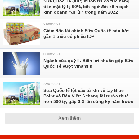
Sữa Quốc Tế (IDP) muốn trả cổ tức bằng
tiền mặt tỷ lệ 90%, bất ngờ đặt kế hoạch
kinh doanh "đi lùi" trong năm 2022
21/09/2021
Giám đốc tài chính Sữa Quốc tế bán bớt
gần 1 triệu cổ phiếu IDP
06/08/2021
Ngành sữa quý II: Biên lợi nhuận gộp Sữa
Quốc Tế vượt Vinamilk
23/07/2021
Sữa Quốc tế lột xác từ khi về tay Blue
Point và Bản Việt: 6 tháng lãi trước thuế
hơn 500 tỷ, gấp 3,3 lần cùng kỳ năm trước
Xem thêm