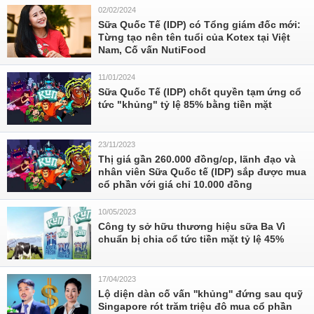
02/02/2024
Sữa Quốc Tế (IDP) có Tổng giám đốc mới:
Từng tạo nên tên tuổi của Kotex tại Việt
Nam, Cố vấn NutiFood
11/01/2024
Sữa Quốc Tế (IDP) chốt quyền tạm ứng cổ
tức "khủng" tỷ lệ 85% bằng tiền mặt
23/11/2023
Thị giá gần 260.000 đồng/cp, lãnh đạo và
nhân viên Sữa Quốc tế (IDP) sắp được mua
cổ phần với giá chỉ 10.000 đồng
10/05/2023
Công ty sở hữu thương hiệu sữa Ba Vì
chuẩn bị chia cổ tức tiền mặt tỷ lệ 45%
17/04/2023
Lộ diện dàn cố vấn ''khủng'' đứng sau quỹ
Singapore rót trăm triệu đô mua cổ phần