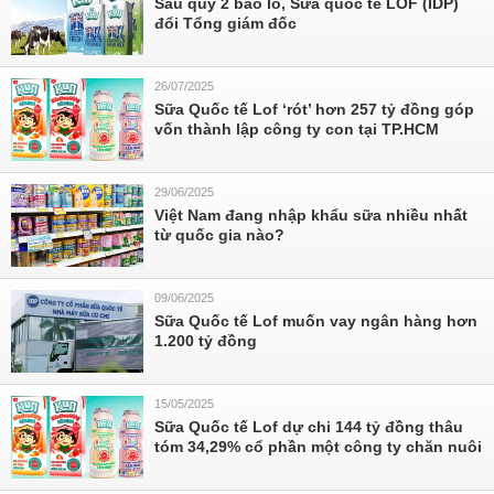
Sau quý 2 báo lỗ, Sữa quốc tế LOF (IDP)
đổi Tổng giám đốc
26/07/2025
Sữa Quốc tế Lof ‘rót’ hơn 257 tỷ đồng góp
vốn thành lập công ty con tại TP.HCM
29/06/2025
Việt Nam đang nhập khẩu sữa nhiều nhất
từ quốc gia nào?
09/06/2025
Sữa Quốc tế Lof muốn vay ngân hàng hơn
1.200 tỷ đồng
15/05/2025
Sữa Quốc tế Lof dự chi 144 tỷ đồng thâu
tóm 34,29% cổ phần một công ty chăn nuôi