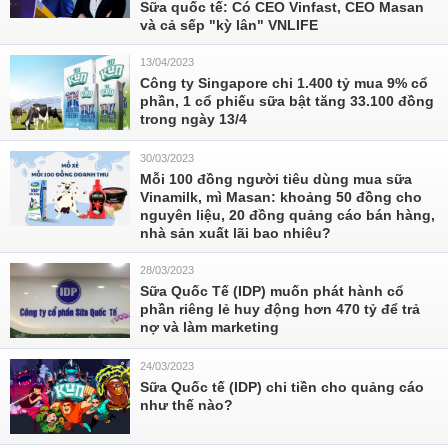
Sữa quốc tế: Có CEO Vinfast, CEO Masan
và cả sếp "kỳ lân" VNLIFE
13/04/2023
Công ty Singapore chi 1.400 tỷ mua 9% cổ
phần, 1 cổ phiếu sữa bật tăng 33.100 đồng
trong ngày 13/4
30/03/2023
Mỗi 100 đồng người tiêu dùng mua sữa
Vinamilk, mì Masan: khoảng 50 đồng cho
nguyên liệu, 20 đồng quảng cáo bán hàng,
nhà sản xuất lãi bao nhiêu?
28/03/2023
Sữa Quốc Tế (IDP) muốn phát hành cổ
phần riêng lẻ huy động hơn 470 tỷ để trả
nợ và làm marketing
24/03/2023
Sữa Quốc tế (IDP) chi tiền cho quảng cáo
như thế nào?