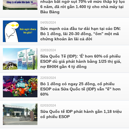
nhuận bất ngờ sụt 70% về mức thấp kỷ lục
6 năm, đã rót gần 1.400 tỷ cho nhà máy tại
Bàu Bàng
04/05/2024
Sức mạnh của đầu tư dài hạn tại các DN:
Bỏ 1 đồng, lãi 20-30 đồng, “ôm” một mã
chứng khoán ăn lãi cả đời
22/03/2024
Sữa Quốc Tế (IDP): ‘Ế’ hơn 60% cổ phiếu
ESOP dù giá phát hành bằng 1/25 thị giá,
nợ BHXH gần 4 tỷ đồng
22/03/2024
Bỏ 1 đồng có ngay 25 đồng, cổ phiếu
ESOP của Sữa Quốc tế (IDP) vẫn ''ế" hơn
60%
02/03/2024
Sữa Quốc tế IDP phát hành gần 1,18 triệu
cổ phiếu ESOP