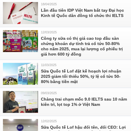
18/04/2025
Lần đầu tiên IDP Việt Nam bắt tay Đại học
Kinh tế Quốc dân đồng tổ chức thi IELTS
12/03/2025
Công ty sữa có thị giá cao top đầu sàn
chứng khoán dự tính trả cổ tức 50-80%
cho năm 2025, mua lại lượng cổ phiếu trị
giá hơn 600 tỷ đồng
11/03/2025
Sữa Quốc tế Lof đặt kế hoạch lợi nhuận
2025 giảm tối thiểu 50%, tỷ lệ cổ tức 50-
80% bằng tiền mặt
09/03/2025
Chàng trai chạm mốc 9.0 IELTS sau 10 năm
kiên trì, lọt top 1% ở Việt Nam
12/02/2025
Sữa Quốc tế Lof hậu đổi tên, đổi CEO: Lợi