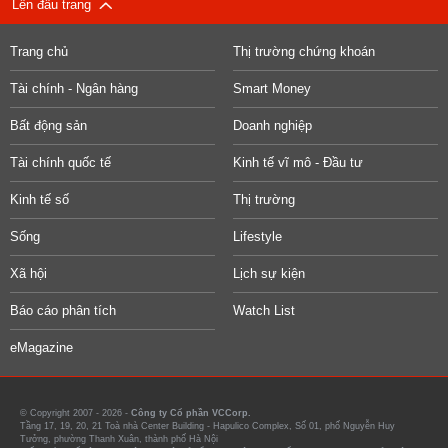
Lên đầu trang
Trang chủ
Thị trường chứng khoán
Tài chính - Ngân hàng
Smart Money
Bất động sản
Doanh nghiệp
Tài chính quốc tế
Kinh tế vĩ mô - Đầu tư
Kinh tế số
Thị trường
Sống
Lifestyle
Xã hội
Lịch sự kiện
Báo cáo phân tích
Watch List
eMagazine
© Copyright 2007 - 2026 -
Công ty Cổ phần VCCorp.
Tầng 17, 19, 20, 21 Toà nhà Center Building - Hapulico Complex, Số 01, phố Nguyễn Huy
Tưởng, phường Thanh Xuân, thành phố Hà Nội