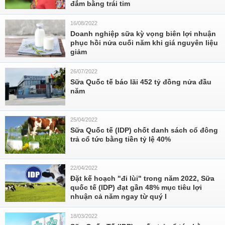
đắm bằng trái tim
16/08/2022
Doanh nghiệp sữa kỳ vọng biên lợi nhuận
phục hồi nửa cuối năm khi giá nguyên liệu
giảm
26/07/2022
Sữa Quốc tế báo lãi 452 tỷ đồng nửa đầu
năm
25/04/2022
Sữa Quốc tế (IDP) chốt danh sách cổ đông
trả cổ tức bằng tiền tỷ lệ 40%
22/04/2022
Đặt kế hoạch "đi lùi" trong năm 2022, Sữa
quốc tế (IDP) đạt gần 48% mục tiêu lợi
nhuận cả năm ngay từ quý I
18/03/2022