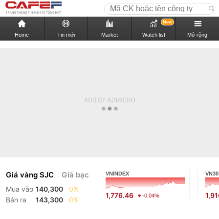
New
Home
Tin mới
Market
Watch list
Mở rộng
Giá vàng SJC
Giá bạc
VNINDEX
VN30
Mua vào
140,300
0%
1,776.46
1,9
-0.04%
Bán ra
143,300
0%