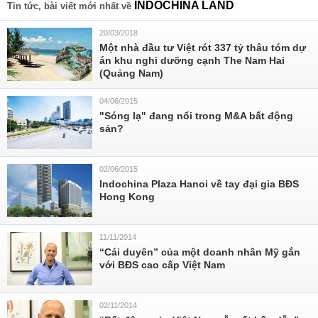
INDOCHINA LAND
Tin tức, bài viết mới nhất về
20/03/2018
Một nhà đầu tư Việt rót 337 tỷ thâu tóm dự
án khu nghỉ dưỡng cạnh The Nam Hai
(Quảng Nam)
04/06/2015
"Sóng lạ" đang nổi trong M&A bất động
sản?
02/06/2015
Indochina Plaza Hanoi về tay đại gia BĐS
Hong Kong
11/11/2014
“Cái duyên” của một doanh nhân Mỹ gắn
với BĐS cao cấp Việt Nam
02/11/2014