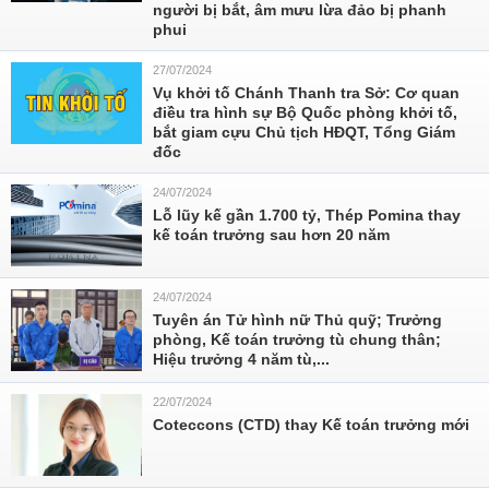
người bị bắt, âm mưu lừa đảo bị phanh
phui
27/07/2024
Vụ khởi tố Chánh Thanh tra Sở: Cơ quan
điều tra hình sự Bộ Quốc phòng khởi tố,
bắt giam cựu Chủ tịch HĐQT, Tổng Giám
đốc
24/07/2024
Lỗ lũy kế gần 1.700 tỷ, Thép Pomina thay
kế toán trưởng sau hơn 20 năm
24/07/2024
Tuyên án Tử hình nữ Thủ quỹ; Trưởng
phòng, Kế toán trưởng tù chung thân;
Hiệu trưởng 4 năm tù,...
22/07/2024
Coteccons (CTD) thay Kế toán trưởng mới