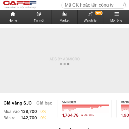
New
Home
Tin mới
Market
Watch list
Mở rộng
Giá vàng SJC
Giá bạc
VNINDEX
VN30
Mua vào
139,700
0%
1,764.78
1,9
-0.66%
Bán ra
142,700
0%