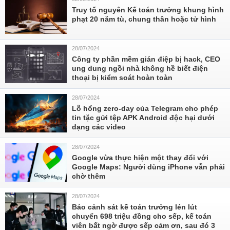
Truy tố nguyên Kế toán trưởng khung hình
phạt 20 năm tù, chung thân hoặc tử hình
28/07/2024
Công ty phần mềm gián điệp bị hack, CEO
ung dung ngồi nhà không hề biết điện
thoại bị kiểm soát hoàn toàn
28/07/2024
Lỗ hổng zero-day của Telegram cho phép
tin tặc gửi tệp APK Android độc hại dưới
dạng các video
28/07/2024
Google vừa thực hiện một thay đổi với
Google Maps: Người dùng iPhone vẫn phải
chờ thêm
28/07/2024
Báo cảnh sát kế toán trưởng lén lút
chuyển 698 triệu đồng cho sếp, kế toán
viên bất ngờ được sếp cảm ơn, sau đó 3