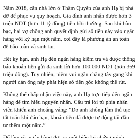
Năm 2018, căn nhà lớn ở Thâm Quyến của anh Hạ bị phá
dỡ để phục vụ quy hoạch. Gia đình anh nhận được hơn 3
triệu NDT (hơn 11 tỷ đồng) tiền bồi thường. Sau khi bàn
bạc, hai vợ chồng anh quyết định gửi số tiền này vào ngân
hàng với kỳ hạn một năm, coi đây là phương án an toàn
để bảo toàn và sinh lãi.
Hết kỳ hạn, anh Hạ đến ngân hàng kiểm tra và được thông
báo khoản tiền gửi đã sinh lời hơn 100.000 NDT (hơn 369
triệu đồng). Tuy nhiên, niềm vui ngắn chẳng tày gang khi
người đàn ông này phát hiện số tiền gốc không thể rút.
Không thể chấp nhận việc này, anh Hạ trực tiếp đến ngân
hàng để tìm hiểu nguyên nhân. Câu trả lời từ phía nhân
viên khiến anh choáng váng: “Do anh không làm thủ tục
tất toán khi đáo hạn, khoản tiền đã được tự động tái đầu
tư thêm một năm.”
Để làm rõ, ngân hàng đưa ra một biên lai chứng minh