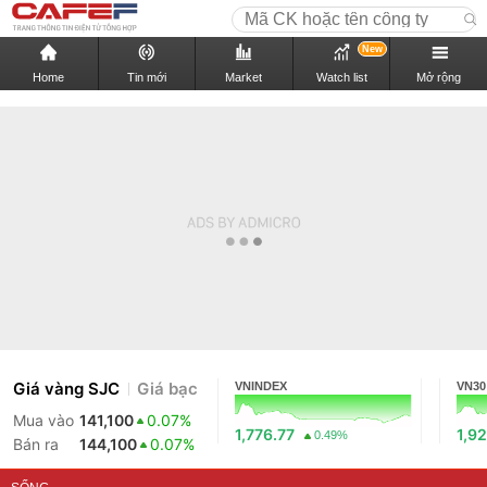
New
Home
Tin mới
Market
Watch list
Mở rộng
Giá vàng SJC
Giá bạc
VNINDEX
VN30
Mua vào
141,100
0.07%
1,776.77
1,92
0.49%
Bán ra
144,100
0.07%