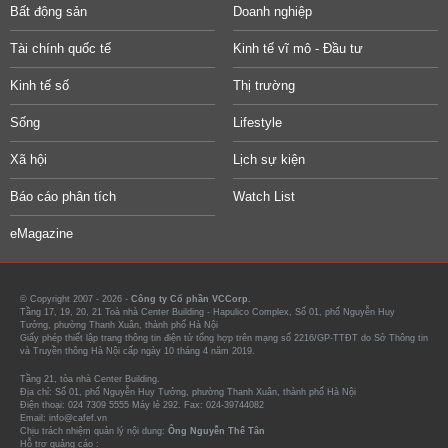
Bất động sản
Doanh nghiệp
Tài chính quốc tế
Kinh tế vĩ mô - Đầu tư
Kinh tế số
Thị trường
Sống
Lifestyle
Xã hội
Lịch sự kiện
Báo cáo phân tích
Watch List
eMagazine
© Copyright 2007 - 2026 -
Công ty Cổ phần VCCorp.
Tầng 17, 19, 20, 21 Toà nhà Center Building - Hapulico Complex, Số 01, phố Nguyễn Huy
Tưởng, phường Thanh Xuân, thành phố Hà Nội
Giấy phép thiết lập trang thông tin điện tử tổng hợp trên mạng số 2216/GP-TTĐT do Sở Thông tin
và Truyền thông Hà Nội cấp ngày 10 tháng 4 năm 2019.
Tầng 21, tòa nhà Center Building.
Địa chỉ: Số 01, phố Nguyễn Huy Tưởng, phường Thanh Xuân, thành phố Hà Nội
Điện thoại: 024 7309 5555 Máy lẻ 292. Fax: 024-39744082
Email: info@cafef.vn
Chịu trách nhiệm quản lý nội dung:
Ông Nguyễn Thế Tân
Hỗ trợ quảng cáo :