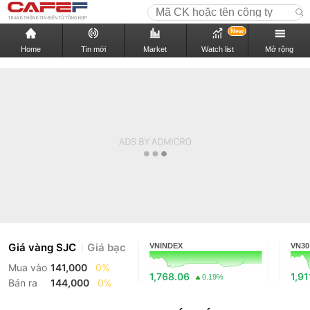
New
Home
Tin mới
Market
Watch list
Mở rộng
Giá vàng SJC
Giá bạc
VNINDEX
VN30
Mua vào
141,000
0%
1,768.06
1,91
0.19%
Bán ra
144,000
0%