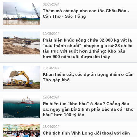
31/05/2024
Thêm mỏ cát cấp cho cao tốc Châu Đốc -
Cần Thơ - Sóc Trăng
30/05/2024
Phát hiện khúc sông chứa 32.000 kg vật lạ
“xâu thành chuỗi”, chuyên gia cử 28 chiếc
tàu trục vớt suốt hơn 1 tháng: Kho báu
hơn 900 năm tuổi được tìm thấy
19/04/2024
Khan hiếm cát, các dự án trọng điểm ở Cần
Thơ gặp khó
19/04/2024
Ra biển tìm "kho báu" ở đâu? Chẳng đâu
xa, ngay gần bờ 2 tỉnh phía Bắc đã có "kho
báu" hơn 100 tỷ tấn
13/04/2024
Chủ tịch tỉnh Vĩnh Long đối thoại với dân