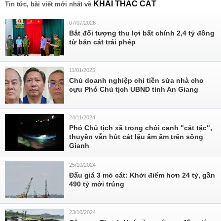
KHAI THÁC CÁT
Tin tức, bài viết mới nhất về
07/07/2026
Bắt đối tượng thu lợi bất chính 2,4 tỷ đồng
từ bán cát trái phép
11/01/2025
Chủ doanh nghiệp chi tiền sửa nhà cho
cựu Phó Chủ tịch UBND tỉnh An Giang
24/11/2024
Phó Chủ tịch xã trong chòi canh "cát tặc",
thuyền vẫn hút cát lậu ầm ầm trên sông
Gianh
25/10/2024
Đấu giá 3 mỏ cát: Khởi điểm hơn 24 tỷ, gần
490 tỷ mới trúng
23/10/2024