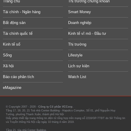
Trang chủ
Thị trường chứng khoán
Tài chính - Ngân hàng
Smart Money
Bất động sản
Doanh nghiệp
Tài chính quốc tế
Kinh tế vĩ mô - Đầu tư
Kinh tế số
Thị trường
Sống
Lifestyle
Xã hội
Lịch sự kiện
Báo cáo phân tích
Watch List
eMagazine
© Copyright 2007 - 2026 -
Công ty Cổ phần VCCorp.
Tầng 17, 19, 20, 21 Toà nhà Center Building - Hapulico Complex, Số 01, phố Nguyễn Huy
Tưởng, phường Thanh Xuân, thành phố Hà Nội
Giấy phép thiết lập trang thông tin điện tử tổng hợp trên mạng số 2216/GP-TTĐT do Sở Thông tin
và Truyền thông Hà Nội cấp ngày 10 tháng 4 năm 2019.
Tầng 21, tòa nhà Center Building.