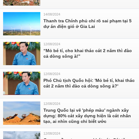
14/08/2024
Thanh tra Chính phủ chỉ rõ sai phạm tại 5
dự án điện gió ở Gia Lai
12/08/2024
“Mỏ bé tí, cho khai thác cát 2 năm thì đào
cả dòng sông à!”
12/08/2024
Phó Chủ tịch Quốc hội: 'Mỏ bé tí, khai thác
cát 2 năm thì đào cả dòng sông à?'
12/08/2024
Trung Quốc lại vẽ 'phép màu' ngành xây
dựng: 80% cát xây dựng hiện là cát nhân
tạo, ai nhìn cũng chỉ biết ước
12/08/2024