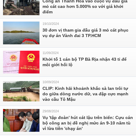
Công an Thanh Hoá vào cuộc vụ đấu giá
mỏ cát cao hơn 5.000% so với giá khởi
điểm
19/10/2024
30 đơn vị tham gia đấu giá 3 mỏ cát phục
vụ dự án Vành đai 3 TP.HCM
11/09/2024
Khởi tố 1 cán bộ TP Bà Rịa nhận 43 tỉ để
môi giới hối lộ
10/09/2024
CLIP: Kinh hãi khoảnh khắc sà lan trôi tự
do giữa dòng nước dữ, va đập cực mạnh
vào cầu Tô Mậu
29/08/2024
Vụ 'tập đoàn' hút cát lậu trên biển: Cựu cán
bộ công an bị đề nghị mức án 9-10 năm tù
vì lừa tiền 'chạy án'