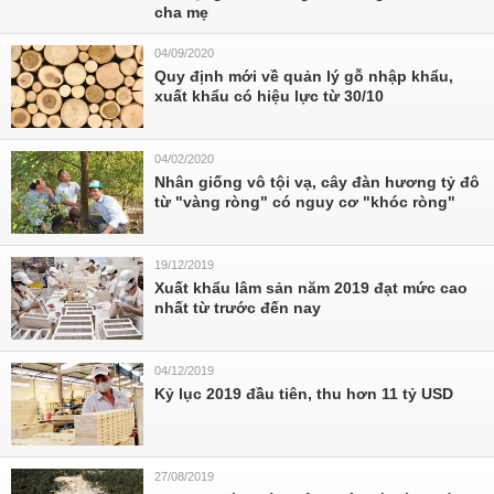
cha mẹ
04/09/2020
Quy định mới về quản lý gỗ nhập khẩu,
xuất khẩu có hiệu lực từ 30/10
04/02/2020
Nhân giống vô tội vạ, cây đàn hương tỷ đô
từ "vàng ròng" có nguy cơ "khóc ròng"
19/12/2019
Xuất khẩu lâm sản năm 2019 đạt mức cao
nhất từ trước đến nay
04/12/2019
Kỷ lục 2019 đầu tiên, thu hơn 11 tỷ USD
27/08/2019