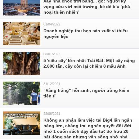
Xây nhà chọc trời bằng... gỗ: Người kỳ
vọng cứu vớt môi trường, kẻ dè bỉu ‘phá
hoại thiên nhiên’
01/04/2022
Doanh nghiệp thu hẹp sản xuất vì thiếu
nguyên liệu
08/01/2022
5 'siêu cây' lớn nhất Trái Đất: Một cây nặng
2.800 tấn, cây còn lại chiếm 8 mẫu Anh
31/12/2021
"Vàng trắng" hồi sinh, người trồng kiếm
tiền tỉ
22/06/2021
Không an phận làm việc tại Big4 lẫn ngân
hàng lớn, chàng trai nghèo quyết đổi đời
nhờ 1 cuốn sách dạy đầu tư: Sở hữu 20
bất động sản nhưng vẫn sống nhờ nhà