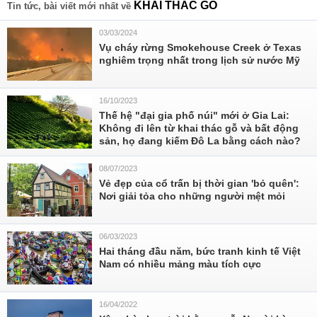
KHAI THÁC GỖ
Tin tức, bài viết mới nhất về
03/03/2024
Vụ cháy rừng Smokehouse Creek ở Texas
nghiêm trọng nhất trong lịch sử nước Mỹ
16/10/2023
Thế hệ "đại gia phố núi" mới ở Gia Lai:
Không đi lên từ khai thác gỗ và bất động
sản, họ đang kiếm Đô La bằng cách nào?
08/07/2023
Vẻ đẹp của cổ trấn bị thời gian 'bỏ quên':
Nơi giải tỏa cho những người mệt mỏi
06/03/2023
Hai tháng đầu năm, bức tranh kinh tế Việt
Nam có nhiều mảng màu tích cực
16/04/2022