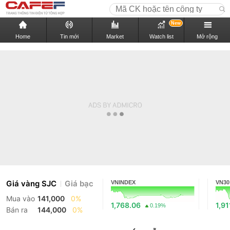
New
Home
Tin mới
Market
Watch list
Mở rộng
Giá vàng SJC
Giá bạc
VNINDEX
VN30
Mua vào
141,000
0%
1,768.06
1,91
0.19%
Bán ra
144,000
0%