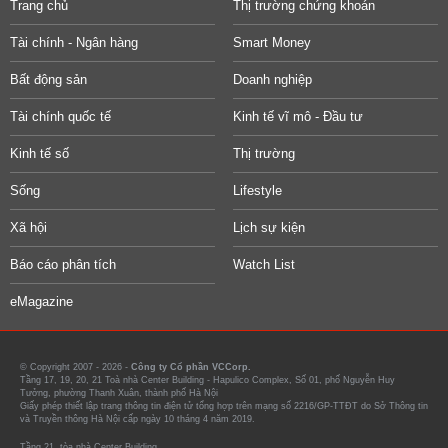
Trang chủ
Thị trường chứng khoán
Tài chính - Ngân hàng
Smart Money
Bất động sản
Doanh nghiệp
Tài chính quốc tế
Kinh tế vĩ mô - Đầu tư
Kinh tế số
Thị trường
Sống
Lifestyle
Xã hội
Lịch sự kiện
Báo cáo phân tích
Watch List
eMagazine
© Copyright 2007 - 2026 -
Công ty Cổ phần VCCorp.
Tầng 17, 19, 20, 21 Toà nhà Center Building - Hapulico Complex, Số 01, phố Nguyễn Huy
Tưởng, phường Thanh Xuân, thành phố Hà Nội
Giấy phép thiết lập trang thông tin điện tử tổng hợp trên mạng số 2216/GP-TTĐT do Sở Thông tin
và Truyền thông Hà Nội cấp ngày 10 tháng 4 năm 2019.
Tầng 21, tòa nhà Center Building.