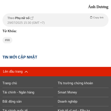
Ánh Dương
Copy link
Theo
Phụ nữ số
29/07/2025 15:30 (GMT +7)
Từ Khóa:
Mi
TIN MỚI CẬP NHẬT
Lên đầu trang
Trang chủ
Thị trường chứng khoán
Tài chính - Ngân hàng
Smart Money
Bất động sản
Doanh nghiệp
Tài chính quốc tế
Kinh tế vĩ mô - Đầu tư