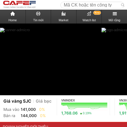
New
Home
Tin mới
Market
Watch list
Mở rộng
Giá vàng SJC
Giá bạc
VNINDEX
VN30
Mua vào
141,000
0%
1,768.06
1,91
0.19%
Bán ra
144,000
0%