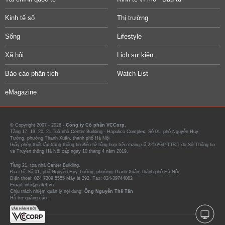
Kinh tế số
Thị trường
Sống
Lifestyle
Xã hội
Lịch sự kiện
Báo cáo phân tích
Watch List
eMagazine
© Copyright 2007 - 2026 -
Công ty Cổ phần VCCorp.
Tầng 17, 19, 20, 21 Toà nhà Center Building - Hapulico Complex, Số 01, phố Nguyễn Huy
Tưởng, phường Thanh Xuân, thành phố Hà Nội
Giấy phép thiết lập trang thông tin điện tử tổng hợp trên mạng số 2216/GP-TTĐT do Sở Thông tin
và Truyền thông Hà Nội cấp ngày 10 tháng 4 năm 2019.
Tầng 21, tòa nhà Center Building.
Địa chỉ: Số 01, phố Nguyễn Huy Tưởng, phường Thanh Xuân, thành phố Hà Nội
Điện thoại: 024 7309 5555 Máy lẻ 292. Fax: 024-39744082
Email: info@cafef.vn
Chịu trách nhiệm quản lý nội dung:
Ông Nguyễn Thế Tân
Hỗ trợ quảng cáo :