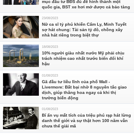
mục đầu tư BĐS đủ để hình thành một
quốc gia, BST xe hơi mở được cả bảo tàng
23/08/2023
Nữ ca sĩ tỷ phú khiến Cẩm Ly, Minh Tuyết
sợ hát chung: Tài sản tỷ đô, chồng xây
nhà hát riêng trong biệt thự
18/08/2023
10% người giàu nhất nước Mỹ phải chịu
trách nhiệm cao nhất trước biển đổi khí
hậu
01/08/2023
Gã đầu tư liều lĩnh của phố Wall -
Livermore: Bất bại nhờ 8 nguyên tắc giao
dịch, giúp thăng hoa ngay cả khi thị
trường biến động
01/08/2023
Bí ẩn vụ mất tích của triệu phú rạp hát lừng
danh thế giới và sự thật hơn 100 năm vẫn
chưa thể giải mã