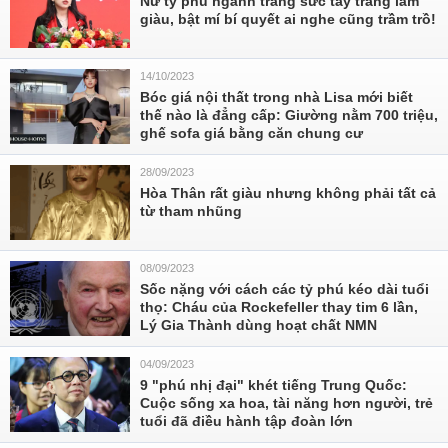
Nữ tỷ phú ngành trang sức tay trắng làm
giàu, bật mí bí quyết ai nghe cũng trầm trồ!
14/10/2023
Bóc giá nội thất trong nhà Lisa mới biết
thế nào là đẳng cấp: Giường nằm 700 triệu,
ghế sofa giá bằng căn chung cư
28/09/2023
Hòa Thân rất giàu nhưng không phải tất cả
từ tham nhũng
08/09/2023
Sốc nặng với cách các tỷ phú kéo dài tuổi
thọ: Cháu của Rockefeller thay tim 6 lần,
Lý Gia Thành dùng hoạt chất NMN
04/09/2023
9 "phú nhị đại" khét tiếng Trung Quốc:
Cuộc sống xa hoa, tài năng hơn người, trẻ
tuổi đã điều hành tập đoàn lớn