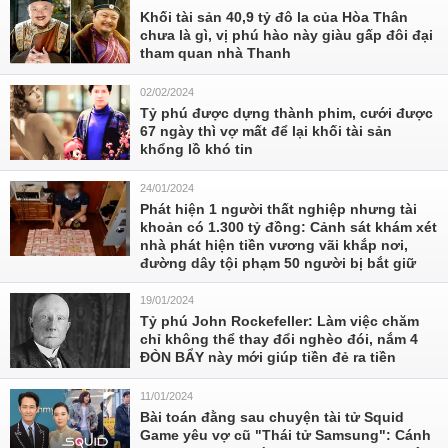
Khối tài sản 40,9 tỷ đô la của Hòa Thân
chưa là gì, vị phú hào này giàu gấp đôi đại
tham quan nhà Thanh
02/02/2024
Tỷ phú được dựng thành phim, cưới được
67 ngày thì vợ mất để lại khối tài sản
khổng lồ khó tin
24/01/2024
Phát hiện 1 người thất nghiệp nhưng tài
khoản có 1.300 tỷ đồng: Cảnh sát khám xét
nhà phát hiện tiền vương vãi khắp nơi,
đường dây tội phạm 50 người bị bắt giữ
19/01/2024
Tỷ phú John Rockefeller: Làm việc chăm
chỉ không thể thay đổi nghèo đói, nắm 4
ĐÒN BẨY này mới giúp tiền đẻ ra tiền
11/01/2024
Bài toán đằng sau chuyện tài tử Squid
Game yêu vợ cũ "Thái tử Samsung": Cánh