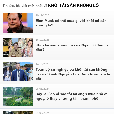
KHỐI TÀI SẢN KHỔNG LỒ
Tin tức, bài viết mới nhất về
10/11/2025
Elon Musk có thể mua gì với khối tài sản
khổng lồ?
16/10/2025
Khối tài sản khổng lồ của Ngân 98 đến từ
đâu?
14/10/2025
Toàn bộ sự nghiệp và khối tài sản khổng
lồ của Shark Nguyễn Hòa Bình trước khi bị
bắt
08/03/2024
Đây là lí do vì sao tôi lại chọn mua nhà ở
ngoại ô thay vì trung tâm thành phố
04/03/2024