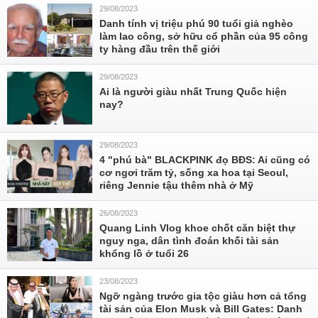
29/08/2023
Danh tính vị triệu phú 90 tuổi giả nghèo
làm lao công, sở hữu cổ phần của 95 công
ty hàng đầu trên thế giới
29/08/2023
Ai là người giàu nhất Trung Quốc hiện
nay?
29/08/2023
4 "phú bà" BLACKPINK đọ BĐS: Ai cũng có
cơ ngơi trăm tỷ, sống xa hoa tại Seoul,
riêng Jennie tậu thêm nhà ở Mỹ
26/08/2023
Quang Linh Vlog khoe chốt căn biệt thự
nguy nga, dân tình đoán khối tài sản
khổng lồ ở tuổi 26
23/08/2023
Ngỡ ngàng trước gia tộc giàu hơn cả tổng
tài sản của Elon Musk và Bill Gates: Danh