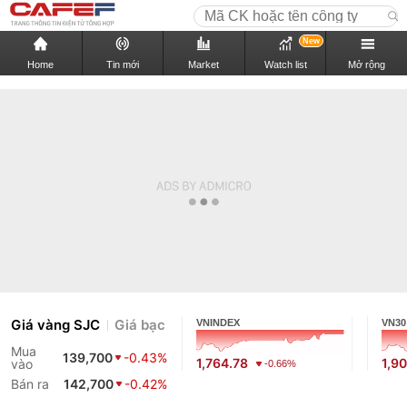
New
Home
Tin mới
Market
Watch list
Mở rộng
Giá vàng SJC
Giá bạc
VNINDEX
VN30
Mua
139,700
-0.43%
1,764.78
1,9
vào
-0.66%
Bán ra
142,700
-0.42%