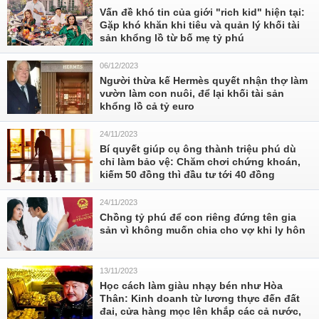
Vấn đề khó tin của giới "rich kid" hiện tại:
Gặp khó khăn khi tiêu và quản lý khối tài
sản khổng lồ từ bố mẹ tỷ phú
06/12/2023
Người thừa kế Hermès quyết nhận thợ làm
vườn làm con nuôi, để lại khối tài sản
khổng lồ cả tỷ euro
24/11/2023
Bí quyết giúp cụ ông thành triệu phú dù
chỉ làm bảo vệ: Chăm chơi chứng khoán,
kiếm 50 đồng thì đầu tư tới 40 đồng
24/11/2023
Chồng tỷ phú để con riêng đứng tên gia
sản vì không muốn chia cho vợ khi ly hôn
13/11/2023
Học cách làm giàu nhạy bén như Hòa
Thân: Kinh doanh từ lương thực đến đất
đai, cửa hàng mọc lên khắp các cả nước,