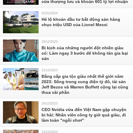
cửa thượng lưu và khoản 601 tỷ lợi nhuận
01/01/2024
Hé lộ khoản đầu tư bất động sản hàng
chục triệu USD của Lionel Messi
28/12/2023
Bi kịch của những người đột nhiên giàu
có: Làm ngay 3 bước để không tán gia bại
sản
21/12/2023
Đẳng cấp gia tộc giàu nhất thế giới năm
2023: Sống trong cung điện tỷ đô, tài sản
Jeff Bezos và Warren Buffett cộng lại cũng
thua vài phần
16/12/2023
CEO Nvidia vừa đến Việt Nam gặp chuyện
bi hài: Nhân viên công ty giờ quá giàu, đi
làm toàn "ngồi chơi"
13/12/2023