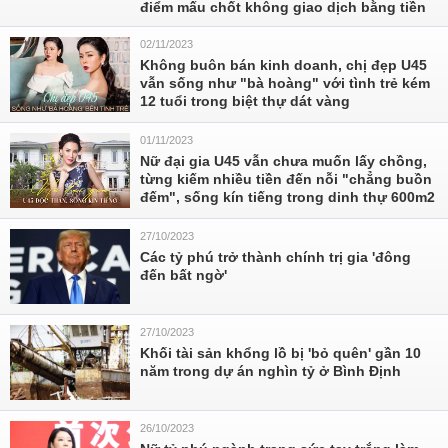
điểm mấu chốt không giao dịch bằng tiền
02/11/2023
Không buôn bán kinh doanh, chị đẹp U45
vẫn sống như "bà hoàng" với tình trẻ kém
12 tuổi trong biệt thự dát vàng
01/11/2023
Nữ đại gia U45 vẫn chưa muốn lấy chồng,
từng kiếm nhiều tiền đến nỗi "chẳng buồn
đếm", sống kín tiếng trong dinh thự 600m2
27/10/2023
Các tỷ phú trở thành chính trị gia 'đông
đến bất ngờ'
27/10/2023
Khối tài sản khổng lồ bị 'bỏ quên' gần 10
năm trong dự án nghìn tỷ ở Bình Định
26/10/2023