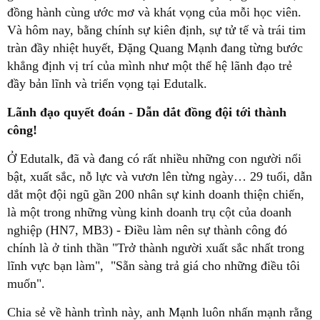
đồng hành cùng ước mơ và khát vọng của mỗi học viên.
Và hôm nay, bằng chính sự kiên định, sự tử tế và trái tim
tràn đầy nhiệt huyết, Đặng Quang Mạnh đang từng bước
khẳng định vị trí của mình như một thế hệ lãnh đạo trẻ
đầy bản lĩnh và triển vọng tại Edutalk.
Lãnh đ
ạ
o
quy
ế
t đoán - D
ẫ
n d
ắ
t đ
ồ
ng đ
ộ
i t
ớ
i thành
công!
Ở Edutalk, đã và đang có rất nhiều những con người nổi
bật, xuất sắc, nỗ lực và vươn lên từng ngày… 29 tuổi, dẫn
dắt một đội ngũ gần 200 nhân sự kinh doanh thiện chiến,
là một trong những vùng kinh doanh trụ cột của doanh
nghiệp (HN7, MB3) - Điều làm nên sự thành công đó
chính là ở tinh thần "Trở thành người xuất sắc nhất trong
lĩnh vực bạn làm", "Sẵn sàng trả giá cho những điều tôi
muốn".
Chia sẻ về hành trình này, anh Mạnh luôn nhấn mạnh rằng