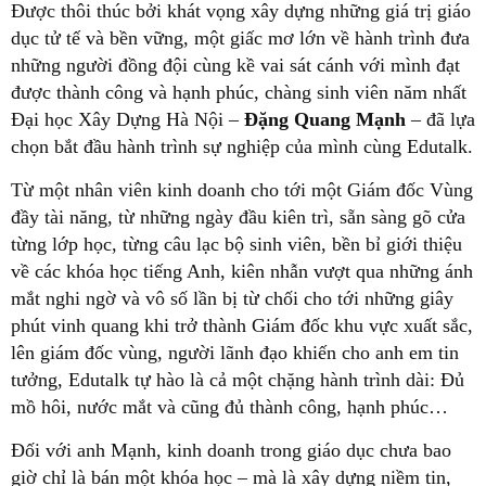
Được thôi thúc bởi khát vọng xây dựng những giá trị giáo
dục tử tế và bền vững, một giấc mơ lớn về hành trình đưa
những người đồng đội cùng kề vai sát cánh với mình đạt
được thành công và hạnh phúc, chàng sinh viên năm nhất
Đại học Xây Dựng Hà Nội –
Đ
ặ
ng Quang M
ạ
nh
– đã lựa
chọn bắt đầu hành trình sự nghiệp của mình cùng Edutalk.
Từ một nhân viên kinh doanh cho tới một Giám đốc Vùng
đầy tài năng, từ những ngày đầu kiên trì, sẵn sàng gõ cửa
từng lớp học, từng câu lạc bộ sinh viên, bền bỉ giới thiệu
về các khóa học tiếng Anh, kiên nhẫn vượt qua những ánh
mắt nghi ngờ và vô số lần bị từ chối cho tới những giây
phút vinh quang khi trở thành Giám đốc khu vực xuất sắc,
lên giám đốc vùng, người lãnh đạo khiến cho anh em tin
tưởng, Edutalk tự hào là cả một chặng hành trình dài: Đủ
mồ hôi, nước mắt và cũng đủ thành công, hạnh phúc…
Đối với anh Mạnh, kinh doanh trong giáo dục chưa bao
giờ chỉ là bán một khóa học – mà là xây dựng niềm tin,