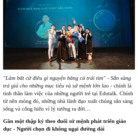
"Làm b
ấ
t c
ứ
đi
ề
u gì nguy
ệ
n b
ằ
ng c
ả
trái tim" - S
ẵ
n sàng
tr
ả
giá cho nh
ữ
ng m
ụ
c tiêu và s
ứ
m
ệ
nh l
ớ
n lao
- chính là
tinh thần làm việc của những người trẻ tại Edutalk. Chính
từ nền móng đó, những nhà lãnh đạo xuất chúng sẵn sàng
sống và cống hiến vì lý tưởng ra đời…
G
ầ
n m
ộ
t th
ậ
p k
ỷ
theo đu
ổ
i
s
ứ
m
ệ
nh phát tri
ể
n giáo
d
ụ
c - Ngư
ờ
i ch
ọ
n đi không ng
ạ
i đư
ờ
ng dài