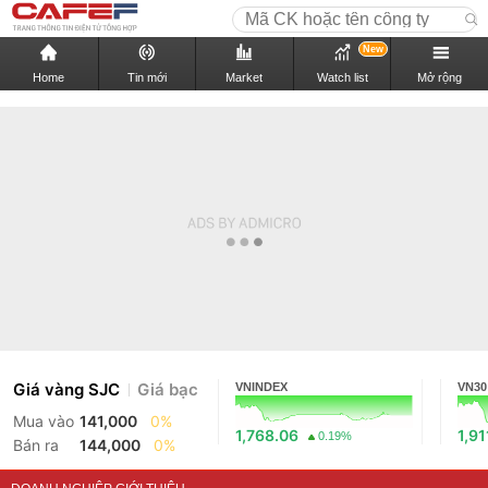
New
Home
Tin mới
Market
Watch list
Mở rộng
Giá vàng SJC
Giá bạc
VNINDEX
VN30
Mua vào
141,000
0%
1,768.06
1,91
0.19%
Bán ra
144,000
0%