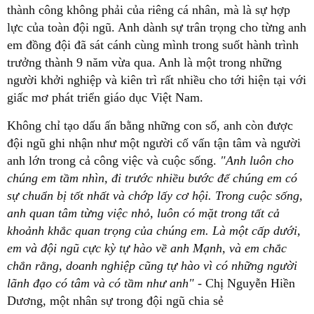
thành công không phải của riêng cá nhân, mà là sự hợp
lực của toàn đội ngũ. Anh dành sự trân trọng cho từng anh
em đồng đội đã sát cánh cùng mình trong suốt hành trình
trưởng thành 9 năm vừa qua. Anh là một trong những
người khởi nghiệp và kiên trì rất nhiều cho tới hiện tại với
giấc mơ phát triển giáo dục Việt Nam.
Không chỉ tạo dấu ấn bằng những con số, anh còn được
đội ngũ ghi nhận như một người cố vấn tận tâm và người
anh lớn trong cả công việc và cuộc sống.
"Anh luôn cho
chúng em t
ầ
m nhìn, đi trư
ớ
c nhi
ề
u bư
ớ
c đ
ể
chúng
em có
s
ự
chu
ẩ
n b
ị
t
ố
t nh
ấ
t và ch
ớ
p l
ấ
y cơ h
ộ
i. Trong cu
ộ
c s
ố
ng,
anh quan tâm t
ừ
ng vi
ệ
c nh
ỏ
, luôn có m
ặ
t trong t
ấ
t c
ả
kho
ả
nh kh
ắ
c quan tr
ọ
ng c
ủ
a chúng em. Là m
ộ
t c
ấ
p dư
ớ
i,
em và đ
ộ
i ngũ c
ự
c k
ỳ
t
ự
hào v
ề
anh M
ạ
nh, và em
ch
ắ
c
ch
ắ
n r
ằ
ng, doanh nghi
ệ
p cũng t
ự
hào vì có nh
ữ
ng ngư
ờ
i
lãnh đ
ạ
o có tâm và có t
ầ
m như anh" -
Chị Nguyễn Hiền
Dương, một nhân sự trong đội ngũ chia sẻ