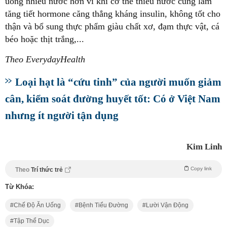
uống nhiều nước hơn vì khi cơ thể thiếu nước cũng làm
tăng tiết hormone căng thẳng kháng insulin, không tốt cho
thận và bổ sung thực phẩm giàu chất xơ, đạm thực vật, cá
béo hoặc thịt trắng,...
Theo EverydayHealth
Loại hạt là “cứu tinh” của người muốn giảm
cân, kiểm soát đường huyết tốt: Có ở Việt Nam
nhưng ít người tận dụng
Kim Linh
Copy link
Theo
Trí thức trẻ
Từ Khóa:
Chế Độ Ăn Uống
Bệnh Tiểu Đường
Lười Vận Động
Tập Thể Dục