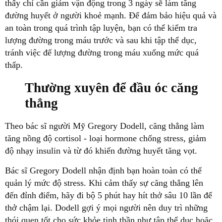
thấy chỉ cần giảm vận động trong 3 ngày sẽ làm tăng
đường huyết ở người khoẻ mạnh. Để đảm bảo hiệu quả và
an toàn trong quá trình tập luyện, bạn có thể kiểm tra
lượng đường trong máu trước và sau khi tập thể dục,
tránh việc để lượng đường trong máu xuống mức quá
thấp.
Thường xuyên để đầu óc căng
thẳng
Theo bác sĩ người Mỹ Gregory Dodell, căng thẳng làm
tăng nồng độ cortisol - loại hormone chống stress, giảm
độ nhạy insulin và từ đó khiến đường huyết tăng vọt.
Bác sĩ Gregory Dodell nhận định bạn hoàn toàn có thể
quản lý mức độ stress. Khi cảm thấy sự căng thẳng lên
đến đỉnh điểm, hãy đi bộ 5 phút hay hít thở sâu 10 lần để
thở chậm lại. Dodell gợi ý mọi người nên duy trì những
thói quen tốt cho sức khỏe tinh thần như tập thể dục hoặc