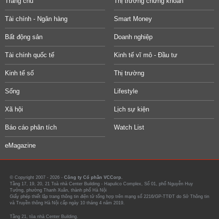
Trang chủ
Thị trường chứng khoán
Tài chính - Ngân hàng
Smart Money
Bất động sản
Doanh nghiệp
Tài chính quốc tế
Kinh tế vĩ mô - Đầu tư
Kinh tế số
Thị trường
Sống
Lifestyle
Xã hội
Lịch sự kiện
Báo cáo phân tích
Watch List
eMagazine
© Copyright 2007 - 2026 -
Công ty Cổ phần VCCorp.
Tầng 17, 19, 20, 21 Toà nhà Center Building - Hapulico Complex, Số 01, phố Nguyễn Huy
Tưởng, phường Thanh Xuân, thành phố Hà Nội
Giấy phép thiết lập trang thông tin điện tử tổng hợp trên mạng số 2216/GP-TTĐT do Sở Thông tin
và Truyền thông Hà Nội cấp ngày 10 tháng 4 năm 2019.
Tầng 21, tòa nhà Center Building.