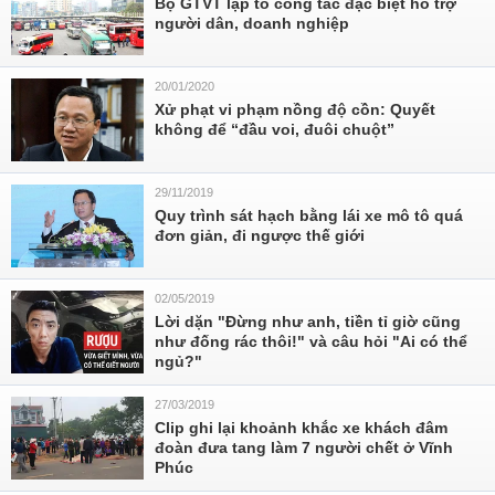
Bộ GTVT lập tổ công tác đặc biệt hỗ trợ
người dân, doanh nghiệp
20/01/2020
Xử phạt vi phạm nồng độ cồn: Quyết
không để “đầu voi, đuôi chuột”
29/11/2019
Quy trình sát hạch bằng lái xe mô tô quá
đơn giản, đi ngược thế giới
02/05/2019
Lời dặn "Đừng như anh, tiền tỉ giờ cũng
như đống rác thôi!" và câu hỏi "Ai có thể
ngủ?"
27/03/2019
Clip ghi lại khoảnh khắc xe khách đâm
đoàn đưa tang làm 7 người chết ở Vĩnh
Phúc