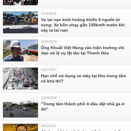
22/11/2018
Vụ tai nạn kinh hoàng khiến 6 người tử
vong: Xe bồn chạy gần 100km/h trước khi
xảy ra tai nạn
24/05/2018
Ông Khuất Việt Hùng vào hiện trường chỉ
đạo xử lý vụ lật tàu tại Thanh Hóa
01/07/2017
Hạn chế sử dụng xe máy tại khu trung tâm
có khả thi?
31/03/2016
"Trung tâm thành phố ở đâu đặt nhà ga ở
đó"
26/11/2015