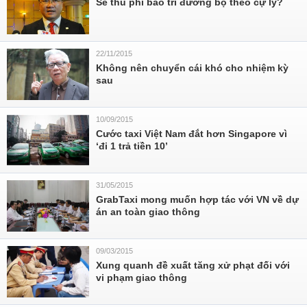
Sẽ thu phí bảo trì đường bộ theo cự ly?
22/11/2015
Không nên chuyển cái khó cho nhiệm kỳ
sau
10/09/2015
Cước taxi Việt Nam đắt hơn Singapore vì
‘đi 1 trả tiền 10’
31/05/2015
GrabTaxi mong muốn hợp tác với VN về dự
án an toàn giao thông
09/03/2015
Xung quanh đề xuất tăng xử phạt đối với
vi phạm giao thông