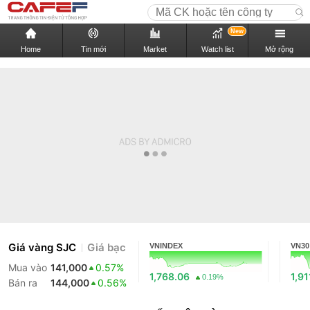
New
Home
Tin mới
Market
Watch list
Mở rộng
Giá vàng SJC
Giá bạc
VNINDEX
VN30
Mua vào
141,000
0.57%
1,768.06
1,91
0.19%
Bán ra
144,000
0.56%