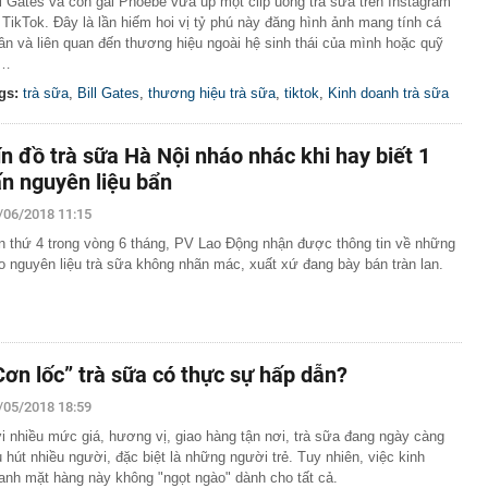
ll Gates và con gái Phoebe vừa up một clip uống trà sữa trên Instagram
 TikTok. Đây là lần hiếm hoi vị tỷ phú này đăng hình ảnh mang tính cá
ân và liên quan đến thương hiệu ngoài hệ sinh thái của mình hoặc quỹ
ừ…
gs:
trà sữa
,
Bill Gates
,
thương hiệu trà sữa
,
tiktok
,
Kinh doanh trà sữa
ín đồ trà sữa Hà Nội nháo nhác khi hay biết 1
ấn nguyên liệu bẩn
/06/2018 11:15
n thứ 4 trong vòng 6 tháng, PV Lao Động nhận được thông tin về những
o nguyên liệu trà sữa không nhãn mác, xuất xứ đang bày bán tràn lan.
Cơn lốc” trà sữa có thực sự hấp dẫn?
/05/2018 18:59
i nhiều mức giá, hương vị, giao hàng tận nơi, trà sữa đang ngày càng
u hút nhiều người, đặc biệt là những người trẻ. Tuy nhiên, việc kinh
anh mặt hàng này không "ngọt ngào" dành cho tất cả.