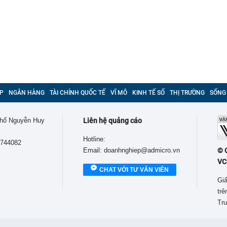
P
NGÂN HÀNG
TÀI CHÍNH QUỐC TẾ
VĨ MÔ
KINH TẾ SỐ
THỊ TRƯỜNG
SỐNG
 phố Nguyễn Huy
Liên hệ quảng cáo
Hotline:
9744082
Email: doanhnghiep@admicro.vn
© 
VC
CHAT VỚI TƯ VẤN VIÊN
Giấ
tr
Tru