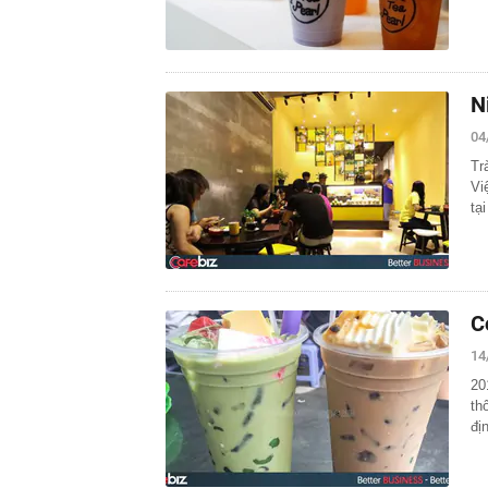
N
04
Tr
Vi
tại
C
14
20
th
đị