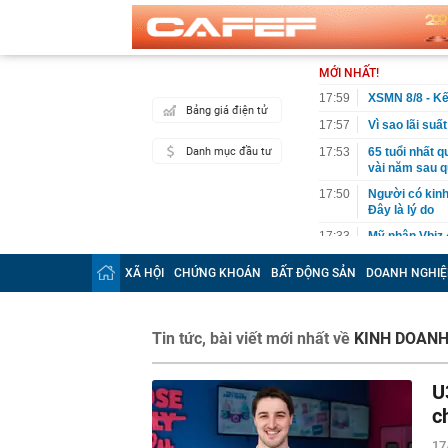
MỚI NHẤT!
17:59
XSMN 8/8 - Kế
Bảng giá điện tử
17:57
Vì sao lãi su
Danh mục đầu tư
17:53
65 tuổi nhất 
vài năm sau q
17:50
Người có kinh
Đây là lý do
17:33
Mỹ nhân Vbiz đ
hình Hàn Quốc
XÃ HỘI
CHỨNG KHOÁN
BẤT ĐỘNG SẢN
DOANH NGHIỆ
17:30
Kiểm tra tủ đự
17:30
Khi không gia
17:30
Phó Thủ tướn
Tin tức, bài viết mới nhất về
KINH DOANH
không đẩy doa
17:28
Lãi suất ngân
U
Vietcombank, 
c
17:27
Elon Musk từ 
tập kích
17