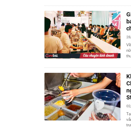
G
b
c
28
Về
nữ
th
K
C
n
S
02
Tạ
vắ
tr