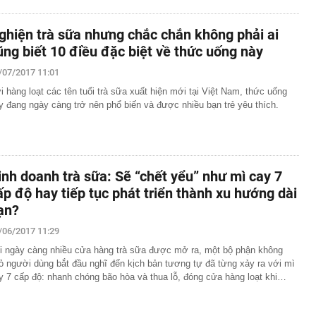
ghiện trà sữa nhưng chắc chắn không phải ai
ũng biết 10 điều đặc biệt về thức uống này
/07/2017 11:01
i hàng loạt các tên tuổi trà sữa xuất hiện mới tại Việt Nam, thức uống
y đang ngày càng trở nên phổ biến và được nhiều bạn trẻ yêu thích.
inh doanh trà sữa: Sẽ “chết yểu” như mì cay 7
ấp độ hay tiếp tục phát triển thành xu hướng dài
ạn?
/06/2017 11:29
i ngày càng nhiều cửa hàng trà sữa được mở ra, một bộ phận không
ỏ người dùng bắt đầu nghĩ đến kịch bản tương tự đã từng xảy ra với mì
y 7 cấp độ: nhanh chóng bão hòa và thua lỗ, đóng cửa hàng loạt khi…