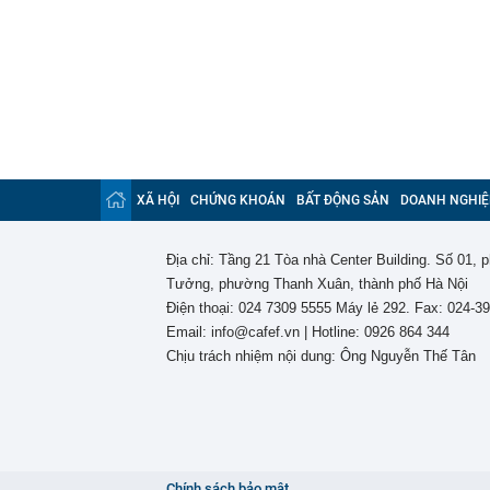
XÃ HỘI
CHỨNG KHOÁN
BẤT ĐỘNG SẢN
DOANH NGHIỆ
Địa chỉ: Tầng 21 Tòa nhà Center Building. Số 01,
Tưởng, phường Thanh Xuân, thành phố Hà Nội
Điện thoại: 024 7309 5555 Máy lẻ 292. Fax: 024-3
Email: info@cafef.vn | Hotline: 0926 864 344
Chịu trách nhiệm nội dung: Ông Nguyễn Thế Tân
Chính sách bảo mật