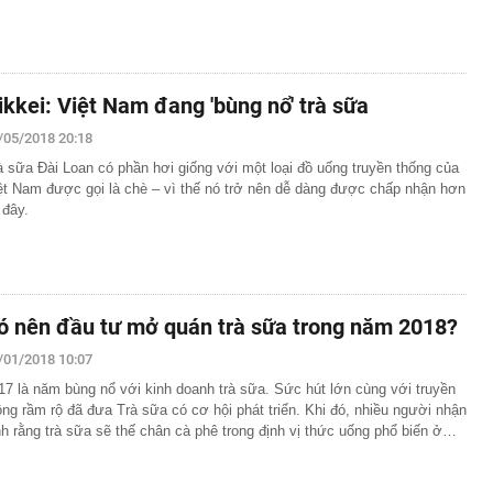
ikkei: Việt Nam đang 'bùng nổ' trà sữa
/05/2018 20:18
à sữa Đài Loan có phần hơi giống với một loại đồ uống truyền thống của
ệt Nam được gọi là chè – vì thế nó trở nên dễ dàng được chấp nhận hơn
 đây.
ó nên đầu tư mở quán trà sữa trong năm 2018?
/01/2018 10:07
17 là năm bùng nổ với kinh doanh trà sữa. Sức hút lớn cùng với truyền
ông rầm rộ đã đưa Trà sữa có cơ hội phát triển. Khi đó, nhiều người nhận
nh rằng trà sữa sẽ thế chân cà phê trong định vị thức uống phổ biến ở…