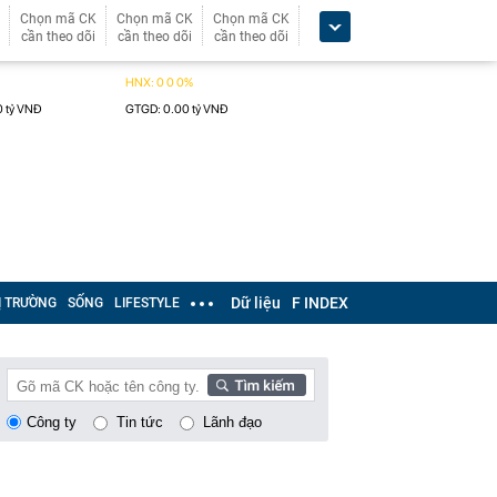
Chọn mã CK
Chọn mã CK
Chọn mã CK
cần theo dõi
cần theo dõi
cần theo dõi
Dữ liệu
F INDEX
Ị TRƯỜNG
SỐNG
LIFESTYLE
Công ty
Tin tức
Lãnh đạo