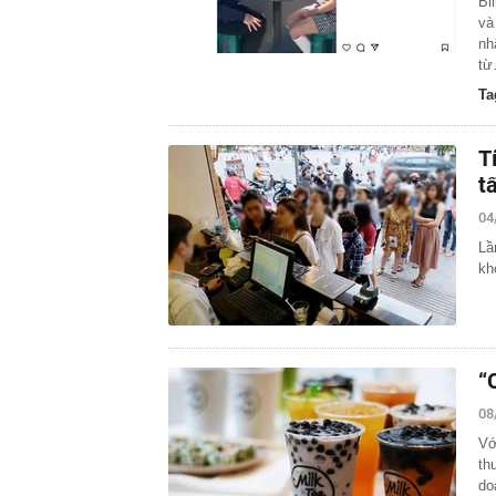
Bi
và
nh
t
Ta
T
t
04
Lầ
kh
“
08
Vớ
th
do