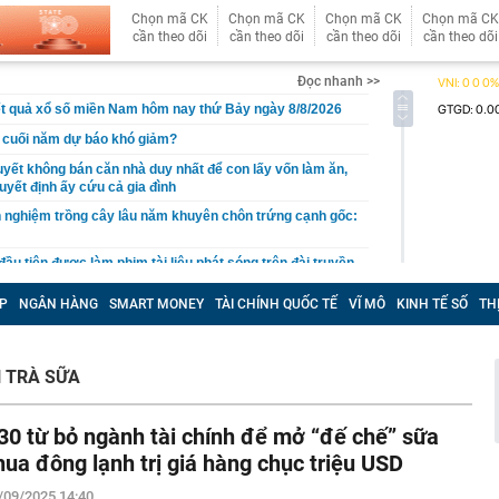
Chọn mã CK
Chọn mã CK
Chọn mã CK
Chọn mã CK
cần theo dõi
cần theo dõi
cần theo dõi
cần theo dõi
Đọc nhanh >>
t quả xổ số miền Nam hôm nay thứ Bảy ngày 8/8/2026
ất cuối năm dự báo khó giảm?
quyết không bán căn nhà duy nhất để con lấy vốn làm ăn,
uyết định ấy cứu cả gia đình
 nghiệm trồng cây lâu năm khuyên chôn trứng cạnh gốc:
ầu tiên được làm phim tài liệu phát sóng trên đài truyền
, chiếm top 1 hot search Naver
P
NGÂN HÀNG
SMART MONEY
TÀI CHÍNH QUỐC TẾ
VĨ MÔ
KINH TẾ SỐ
TH
ng bát, đĩa trong nhà, công an bắt Sùng Thị Dụ 47 tuổi
n mạng có "luật chơi" mới, người dùng cần lưu ý gì?
g Nguyễn Văn Thắng: Xử lý đến cùng các vướng mắc,
 TRÀ SỮA
nh nghiệp đi vòng
 hàng 8/8 tại MB, Sacombank, HDBank, Agribank,
30 từ bỏ ngành tài chính để mở “đế chế” sữa
BIDV, VietinBank,...
hua đông lạnh trị giá hàng chục triệu USD
chối cho Ukraine dùng Starlink dẫn đường cho các đòn
/09/2025 14:40