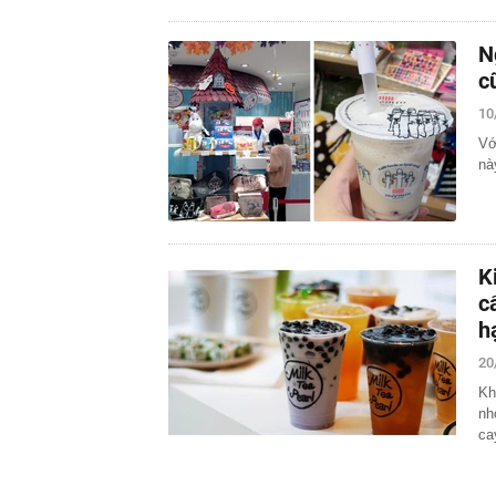
N
c
10
Vớ
nà
K
c
h
20
Kh
nh
ca