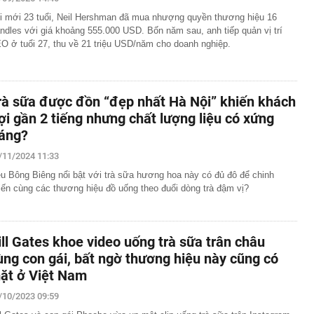
n đen bóng, phong độ khiến trai trẻ "chạy dài": Alan Tam
i mới 23 tuổi, Neil Hershman đã mua nhượng quyền thương hiệu 16
yết đơn giản
ndles với giá khoảng 555.000 USD. Bốn năm sau, anh tiếp quản vị trí
per Beckham khoe visual xinh đẹp, thanh xuân mơn mởn
O ở tuổi 27, thu về 21 triệu USD/năm cho doanh nghiệp.
 triệu đô, đọ sắc cùng mẹ - Victoria ngoài 50 vẫn đỉnh
ng máy tính cần làm ngay điều này để tránh bị phạt tới
rà sữa được đồn “đẹp nhất Hà Nội” khiến khách
 giao ùn tắc bậc nhất Quy Nhơn được đề xuất làm cầu
ợi gần 2 tiếng nhưng chất lượng liệu có xứng
áng?
i khác của Chùa Cầu Hội An
ê của Hari Won
/11/2024 11:33
ên nhân vụ cháy chung cư ở Hồng Kông (Trung Quốc)
ệu Bông Biêng nổi bật với trà sữa hương hoa này có đủ đô để chinh
ời tử vong sau 9 tháng: Chỉ bắt nguồn từ một đầu thuốc
iến cùng các thương hiệu đồ uống theo đuổi dòng trà đậm vị?
xuất cảnh với chủ hộ kinh doanh Trang Dương
g 7 Âm lịch, 3 con giáp này vẫn được Thần tài che chở,
ill Gates khoe video uống trà sữa trân châu
ân cuộc đời
ùng con gái, bất ngờ thương hiệu này cũng có
iết lộ: 6 loại cá biển giá bình dân, người không biết hay
ặt ở Việt Nam
 sành lại thích mua
/10/2023 09:59