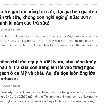
ià trẻ gái trai uống trà sữa, đại gia tiểu gia đều
án trà sữa, không còn nghi ngờ gì nữa: 2017
hính là năm của trà sữa!
/12/2017 11:12
 hình thức, không như phong cách "quán cóc xe đẩy" của các quán trà
a trước đây, các quán trà sữa hiện nay đều được đầu tư mạnh cả về
ương hiệu lẫn hình thức, không thua kém gì so với các thương hiệu cà…
hông chỉ tràn ngập ở Việt Nam, phủ sóng khắp
hâu Á, trà sữa còn đang len lỏi vào từng ngóc
gách ở cả Mỹ và châu Âu, đe dọa luôn ông lớn
tarbucks
/09/2017 16:00
i Waverly Place, Greenwich Village, một cửa hàng Starbucks còn khá
ng vẻ vào lúc 20h30 một tối thứ Tư, nhưng chỉ ngay bên kia đường thôi,
ước một cửa hàng mang tên Boba Guys kinh doanh trà sữa, lại là một…