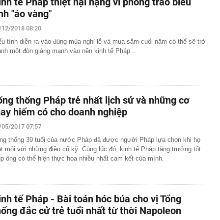
inh tế Pháp thiệt hại nặng vì phong trào biểu
ình "áo vàng"
/12/2018 08:20
ểu tình diễn ra vào đúng mùa nghỉ lễ và mua sắm cuối năm có thể sẽ trở
ành một đòn giáng mạnh vào nền kinh tế Pháp...
ổng thống Pháp trẻ nhất lịch sử và những cơ
ay hiếm có cho doanh nghiệp
/05/2017 07:57
ng thống 39 tuổi của nước Pháp đã được người Pháp lựa chọn khi họ
t mỏi với những điều cũ kỹ. Cùng lúc đó, kinh tế Pháp tăng trưởng tốt
úp ông có thể hiện thực hóa nhiều nhất cam kết của mình.
inh tế Pháp - Bài toán hóc búa cho vị Tổng
hống đắc cử trẻ tuổi nhất từ thời Napoleon