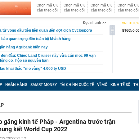
Chọn mã CK
Chọn mã CK
Chọn mã CK
Chọn mã CK
cần theo dõi
cần theo dõi
cần theo dõi
cần theo dõi
Đọc nhanh >>
a tử vong đầu tiên liên quan đến đợt dịch Cyclospora
 báo quan trọng đến toàn bộ khách hàng
gân hàng Agribank hiện nay
 đến đâu: Chiếc Land Cruiser này vừa cán mốc 99 vạn
động cơ, hộp số nguyên bản
đầu khai thác "mỏ vàng" 4.000 tỷ USD
n cao nhất 2 tháng, hơn 40 tấn “về kho” một gã khổng lồ
 ngày
P
NGÂN HÀNG
SMART MONEY
TÀI CHÍNH QUỐC TẾ
VĨ MÔ
KINH TẾ SỐ
TH
giản hóa thủ tục hành chính, điều kiện kinh doanh trong
 nghiệp và môi trường
 tới, Trái đất được chứng kiến nhật thực toàn phần: Chờ
ÁP
ắc ngày hóa đêm kỳ vĩ và độc nhất
uảng cáo, gia đình chi hơn 100 triệu đồng mua khóa học
o găng kinh tế Pháp - Argentina trước trận
, nữ sinh nhận kết quả trượt sau 1 năm ôn thi
hung kết World Cup 2022
ss: Mẫu xe Nhật đi được 2.000 km không cần tiếp nhiên
/12/2022 21:12