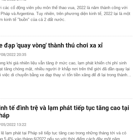
e, Microsoft đều đặt cược vào AI, nhưng một nghịch lý
i các cổ động viên yêu môn thể thao vua, 2022 là năm thành công với
n: Người mua không phải lúc nào cũng dùng
 Pháp và Argentina. Tuy nhiên, trên phương diện kinh tế, 2022 lại là một
cảnh vụ khám xét nhà Huấn Hoa Hồng
m kinh tế "buồn" của cả 2 đất nước.
n động vụ máy bay không người lái bí ẩn xuất hiện tại sân
 tiền buộc dây chun nhiều mệnh giá 500k, 200k… ở đoạn
ó camera giám sát, Trần Ngọc Hà SN 1992 lập tức tới
e đạp 'quay vòng' thành thú chơi xa xỉ
ông an trình báo
/08/2022 20:35
và VET hợp tác mở rộng kết nối logistics xuyên biên
 - Campuchia
ong khi giá nhiên liệu vẫn tăng ở mức cao, lạm phát khiến chi phí sinh
ạt tăng chóng mặt, nhiều người ở khắp nơi trên thế giới đã dần quay lại
được coi là thước đo sức khỏe kinh tế toàn cầu tăng cao
trong lịch sử: Chuyện gì đang diễn ra?
i việc di chuyển bằng xe đạp thay vì tốn tiền xăng để đi lại trong thành…
riệu/tháng, cho con học trường công vẫn không đủ sống
chi tiết con số mới thấy điều gây tranh cãi
nghiên cứu 5 lần, 7 lượt, lúc thì nói sinh con mùa Xuân
úc lại nói mùa Đông, mùa Thu: Rốt cuộc là mùa nào?
inh tế đình trệ và lạm phát tiếp tục tăng cao tại
hua xuất hiện nước màu vàng sau khi mở nắp?
háp
 6 chị em góp tiền xây cho bố mẹ: Chi phí 1,08 tỷ đồng,
ến tất cả ngỡ ngàng
/05/2022 13:22
 lệ lạm phát tại Pháp sẽ tiếp tục tăng cao trong những tháng tới và có
ng 5,4% vào tháng 6/2022 nếu so với thời điểm cách đây một năm.