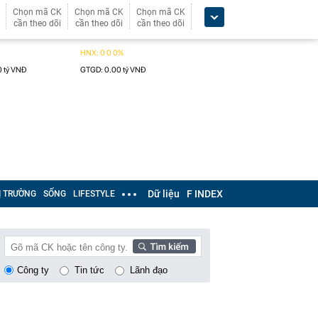
Chọn mã CK
Chọn mã CK
Chọn mã CK
cần theo dõi
cần theo dõi
cần theo dõi
Dữ liệu
F INDEX
Ị TRƯỜNG
SỐNG
LIFESTYLE
Công ty
Tin tức
Lãnh đạo