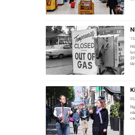
N
13
Hô
lư
19
tă
K
02
Ng
nă
ca