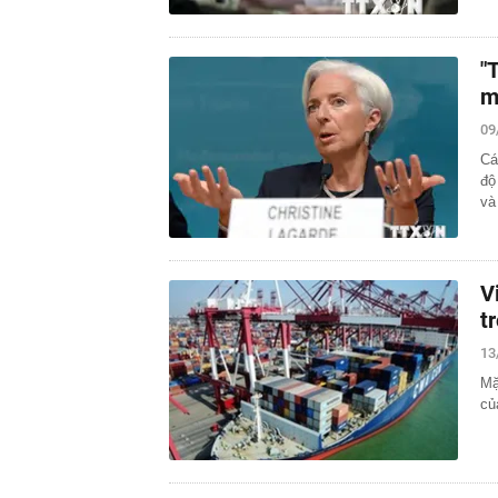
"
m
09
Cá
độ
và
V
t
13
Mặ
củ