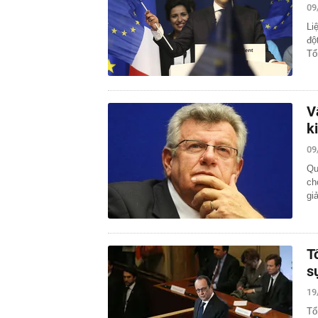
09
Li
độ
Tổ
V
k
09
Qu
ch
gi
T
s
19
Tổ