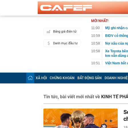
MỚI NHẤT!
11:00
Mỹ ghi nhận c
Bảng giá điện tử
10:59
BIDV có thông
Danh mục đầu tư
10:58
Nợ xấu của n
10:58
Xe Toyota bền
km vẫn dùng 
10:51
Việt Nam bắt 
10:49
Giá bạc leo lê
chỉ trong một
XÃ HỘI
CHỨNG KHOÁN
BẤT ĐỘNG SẢN
DOANH NGHIỆ
10:45
Cắt giảm, đơn 
lĩnh vực nông
10:45
Ngày 12/8 sắp
Tin tức, bài viết mới nhất về
KINH TẾ PH
đợi khoảnh kh
10:42
Tin vào lời q
S
online cho con
c
10:41
Kỷ lục Guinne
liệu
18