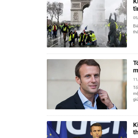
K
t
05
Bi
th
T
m
11
Tổ
mệ
gi
K
t