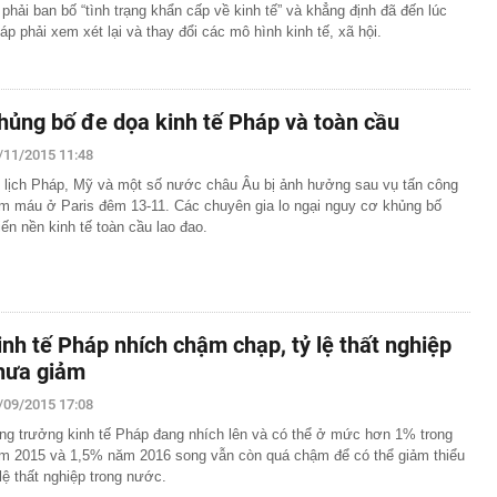
 phải ban bố “tình trạng khẩn cấp về kinh tế” và khẳng định đã đến lúc
áp phải xem xét lại và thay đổi các mô hình kinh tế, xã hội.
hủng bố đe dọa kinh tế Pháp và toàn cầu
/11/2015 11:48
 lịch Pháp, Mỹ và một số nước châu Âu bị ảnh hưởng sau vụ tấn công
m máu ở Paris đêm 13-11. Các chuyên gia lo ngại nguy cơ khủng bố
iến nền kinh tế toàn cầu lao đao.
inh tế Pháp nhích chậm chạp, tỷ lệ thất nghiệp
hưa giảm
/09/2015 17:08
ng trưởng kinh tế Pháp đang nhích lên và có thể ở mức hơn 1% trong
m 2015 và 1,5% năm 2016 song vẫn còn quá chậm để có thể giảm thiểu
 lệ thất nghiệp trong nước.