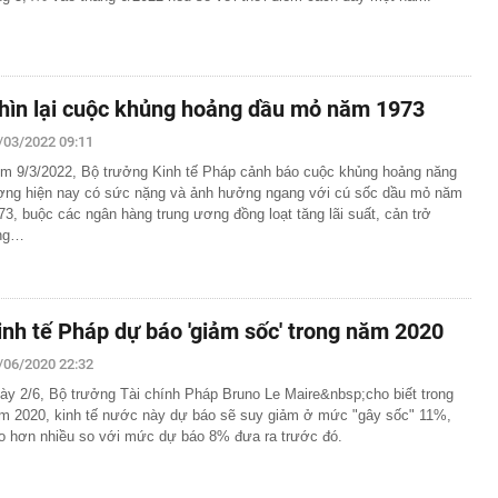
hìn lại cuộc khủng hoảng dầu mỏ năm 1973
/03/2022 09:11
m 9/3/2022, Bộ trưởng Kinh tế Pháp cảnh báo cuộc khủng hoảng năng
ợng hiện nay có sức nặng và ảnh hưởng ngang với cú sốc dầu mỏ năm
73, buộc các ngân hàng trung ương đồng loạt tăng lãi suất, cản trở
ng…
inh tế Pháp dự báo 'giảm sốc' trong năm 2020
/06/2020 22:32
ày 2/6, Bộ trưởng Tài chính Pháp Bruno Le Maire&nbsp;cho biết trong
m 2020, kinh tế nước này dự báo sẽ suy giảm ở mức "gây sốc" 11%,
o hơn nhiều so với mức dự báo 8% đưa ra trước đó.