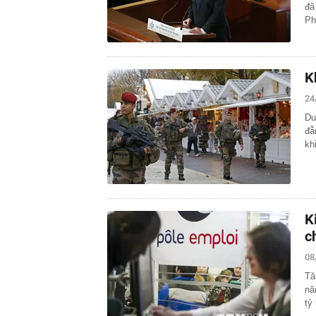
đã
Ph
K
24
Du
đẫ
kh
K
c
08
Tă
nă
tỷ