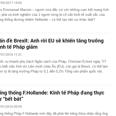
/05/2017 14:05
ệu Emmanuel Macron – người vừa đắc cử với những cam kết mang tính
t phá và kinh nghiệm của 1 người từng là cố vấn kinh tế xuất sắc của
ng thống đương nhiệm Hollande – có thể tạo nên sự khác biệt?
ấn đề Brexit: Anh rời EU sẽ khiến tăng trưởng
inh tế Pháp giảm
/07/2016 11:21
ốc vụ khanh phụ trách Ngân sách của Pháp, Christian Eckert ngày 7/7
o biết việc Anh rời Liên minh châu Âu (EU), còn gọi là Brexit, có thể làm
ảm tỷ lệ tăng trưởng Pháp từ 0,1 đến 0,2% Tổng sản phẩm quốc nội…
ổng thống F.Hollande: Kinh tế Pháp đang thực
ự “bết bát”
/01/2016 09:59
ng thống Pháp F.Hollande mới đây đã phải lên tiếng thừa nhận rằng ông