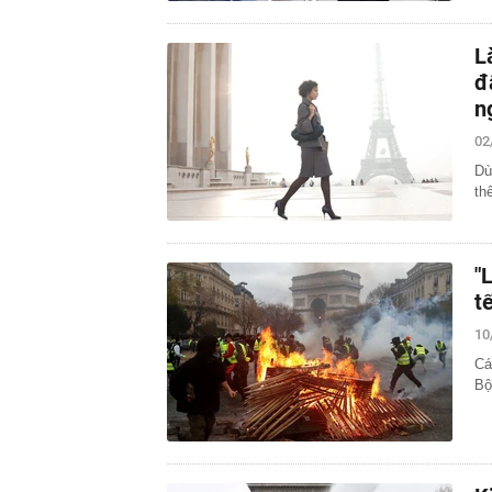
L
đ
n
02
Dù
thế
"
t
10
Cá
Bộ