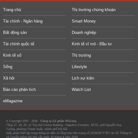
Trang chủ
Thị trường chứng khoán
Tài chính - Ngân hàng
Smart Money
Bất động sản
Doanh nghiệp
Tài chính quốc tế
Kinh tế vĩ mô - Đầu tư
Kinh tế số
Thị trường
Sống
Lifestyle
Xã hội
Lịch sự kiện
Báo cáo phân tích
Watch List
eMagazine
© Copyright 2007 - 2026 -
Công ty Cổ phần VCCorp.
Tầng 17, 19, 20, 21 Toà nhà Center Building - Hapulico Complex, Số 01, phố Nguyễn Huy
Tưởng, phường Thanh Xuân, thành phố Hà Nội
Giấy phép thiết lập trang thông tin điện tử tổng hợp trên mạng số 2216/GP-TTĐT do Sở Thông tin
và Truyền thông Hà Nội cấp ngày 10 tháng 4 năm 2019.