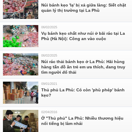
Núi bánh kẹo 'lạ' bị xả giữa làng: Siết chặt
quản lý thị trường tại La Phù
06/02/2025
Vụ bánh kẹo chất như núi ở bãi rác tại La
Phù (Hà Nội): Công an vào cuộc
06/02/2025
Núi rác thải bánh kẹo ở La Phù: Hãi hùng
hàng tấn đồ ăn trẻ em ưa thích, đang truy
tìm người đổ thải
09/01/2021
Thủ phủ La Phù: Có còn 'phù phép' bánh
kẹo?
02/04/2016
Ở "Thủ phủ" La Phù: Nhiều thương hiệu
nổi tiếng bị làm nhái