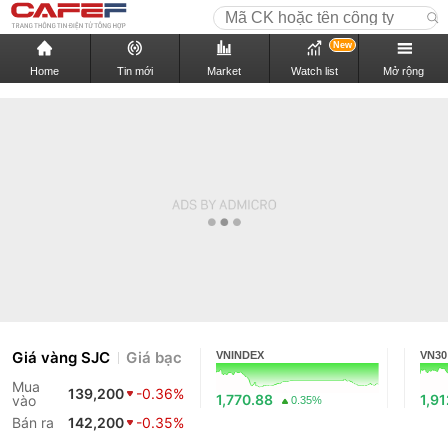
New
Home
Tin mới
Market
Watch list
Mở rộng
Giá vàng SJC
Giá bạc
VNINDEX
VN30
Mua
139,200
-0.36%
1,770.88
1,9
vào
0.35%
Bán ra
142,200
-0.35%