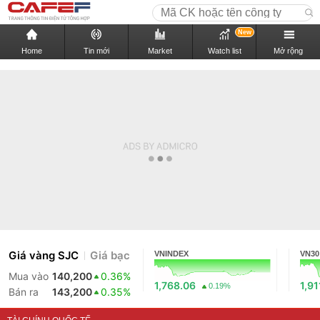
New
Home
Tin mới
Market
Watch list
Mở rộng
Giá vàng SJC
Giá bạc
VNINDEX
VN30
Mua vào
140,200
0.36%
1,768.06
1,91
0.19%
Bán ra
143,200
0.35%