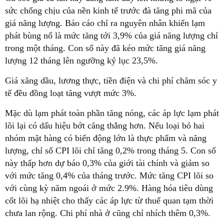
sức chống chịu của nền kinh tế trước đà tăng phi mã của
giá năng lượng. Báo cáo chỉ ra nguyên nhân khiến lạm
phát bùng nổ là mức tăng tới 3,9% của giá năng lượng chỉ
trong một tháng. Con số này đã kéo mức tăng giá năng
lượng 12 tháng lên ngưỡng kỷ lục 23,5%.
Giá xăng dầu, lương thực, tiền điện và chi phí chăm sóc y
tế đều đồng loạt tăng vượt mức 3%.
Mặc dù lạm phát toàn phần tăng nóng, các áp lực lạm phát
lõi lại có dấu hiệu bớt căng thẳng hơn. Nếu loại bỏ hai
nhóm mặt hàng có biến động lớn là thực phẩm và năng
lượng, chỉ số CPI lõi chỉ tăng 0,2% trong tháng 5. Con số
này thấp hơn dự báo 0,3% của giới tài chính và giảm so
với mức tăng 0,4% của tháng trước. Mức tăng CPI lõi so
với cùng kỳ năm ngoái ở mức 2.9%. Hàng hóa tiêu dùng
cốt lõi hạ nhiệt cho thấy các áp lực từ thuế quan tạm thời
chưa lan rộng. Chi phí nhà ở cũng chỉ nhích thêm 0,3%.