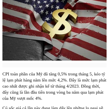
CPI toàn phần của Mỹ đã tăng 0,5% trong tháng 5, kéo tỷ
lệ lạm phát hàng năm lên mức 4,2%. Đây là mức lạm phát
cao nhất được ghi nhận kể từ tháng 4/2023. Đồng thời,
đây cũng là lần đầu tiên trong vòng ba năm qua lạm phát
của Mỹ vượt mốc 4%.
Cú sốc giá cả lần này đang làm dấy lên những lo ngại về