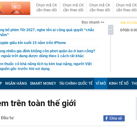
Chọn mã CK
Chọn mã CK
Chọn mã CK
Chọn mã CK
cần theo dõi
cần theo dõi
cần theo dõi
cần theo dõi
Đọc nhanh >>
ng bố phim Tết 2027, nghe tên ai cũng quả quyết “chắc
phẩm”
pple giấu kín suốt 15 năm trên iPhone
àng nhiều gia đình không còn phơi quần áo ở ban công?
 ngoài trời đang được dùng theo 1 cách rất khác
n thuộc có khả năng tích tụ kim loại nặng, người Việt
nguồn gốc trước khi sử dụng
ịch đi học trở lại của học sinh 34 tỉnh, thành phố sau kỳ
P
NGÂN HÀNG
SMART MONEY
TÀI CHÍNH QUỐC TẾ
VĨ MÔ
KINH TẾ SỐ
TH
Việt hầu như món nào cũng có hành lá?
g quà, 5 câu nói này đủ sức khiến mối quan hệ phụ
em trên toàn thế giới
viên gắn bó khăng khít, con trẻ được hưởng lợi!
ích Crimea, phá hủy hệ thống phòng không 15 triệu USD
- Đầu tư
Chia sẻ
m đốc Nhà hát Chèo Quân đội mua ô tô tặng sinh nhật
m 12 tuổi
 29A "dính" gần 100 lần phạt nguội do chạy quá tốc độ quy