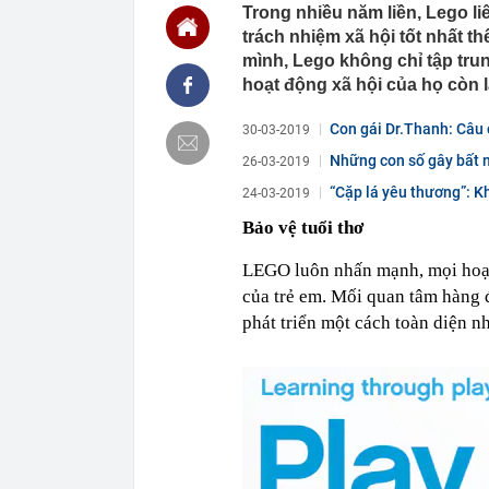
Trong nhiều năm liền, Lego l
định: Riêng t
trách nhiệm xã hội tốt nhất 
21:37
Tổng thống Tr
mình, Lego không chỉ tập trun
21:35
Du khách Tây:
hoạt động xã hội của họ còn l
nghiện rất cao
21:20
Miền Bắc sắp
Con gái Dr.Thanh: Câu 
30-03-2019
mua...
21:16
4 món ăn ngon 
Những con số gây bất 
26-03-2019
38 lần táo: Ph
“Cặp lá yêu thương”: K
24-03-2019
21:14
Cậu bé hồi nh
“ngôi sao”, c
Bảo vệ tuổi thơ
21:06
Tịch thu hơn 1
xe khách Tru
LEGO luôn nhấn mạnh, mọi hoạt 
21:05
Su-57 ẩn chứa
của trẻ em. Mối quan tâm hàng đ
vãng
phát triển một cách toàn diện nh
20:52
Cô gái vô dan
20:46
Nhà nước quyế
20:45
Một 'vua pin' 
2028, phục vụ 