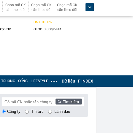
Chọn mã CK
Chọn mã CK
Chọn mã CK
cần theo dõi
cần theo dõi
cần theo dõi
Dữ liệu
F INDEX
Ị TRƯỜNG
SỐNG
LIFESTYLE
Công ty
Tin tức
Lãnh đạo