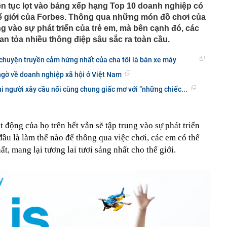
iên tục lọt vào bảng xếp hạng Top 10 doanh nghiệp có
háng 7/2026 vi phạm 21 lần
thế giới của Forbes. Thông qua những món đồ chơi của
ump bực bội vì lộ tin về kho đạn dược Mỹ
g vào sự phát triển của trẻ em, mà bên cạnh đó, các
 Không khí tập thể dục sáng ở Việt Nam 'có tính gây
an tỏa nhiều thông điệp sâu sắc ra toàn cầu.
'
 đón đợt nắng nóng mới, chấm dứt mưa dông
chuyện truyền cảm hứng nhất của cha tôi là bán xe máy
mà nấu dễ từ "vua của các loại rau", giàu axit folic gấp
ngờ về doanh nghiệp xã hội ở Việt Nam
ụ nữ ăn đều sẽ tốt cho dạ dày và sống thọ
hi người xây cầu nối cùng chung giấc mơ với “những chiếc...
ỏ đen nhẻm chụp ảnh cùng Quế Ngọc Hải: Giờ thành
ứ hô tên là cả nước mong có bàn thắng
2,5 kg vàng trị giá gần 311 tỷ đồng ngay trên một chiếc
ng Quốc
động của họ trên hết vẫn sẽ tập trung vào sự phát triển
 bất ngờ lớn: Nhược điểm chính sẽ sớm trở thành dĩ
ầu là làm thế nào để thông qua việc chơi, các em có thể
ất, mang lại tương lai tươi sáng nhất cho thế giới.
h nổi tiếng sau một đêm
t định giá đất, bất động sản có hạ nhiệt?
tuyên bố sẽ xây 10.000 trạm đổi pin ô tô điện vào năm
1 triệu xe mỗi ngày chỉ với 3 phút