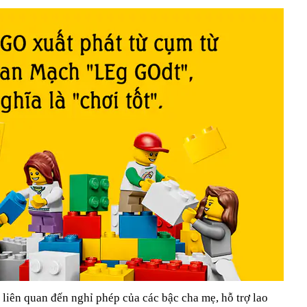
liên quan đến nghỉ phép của các bậc cha mẹ, hỗ trợ lao