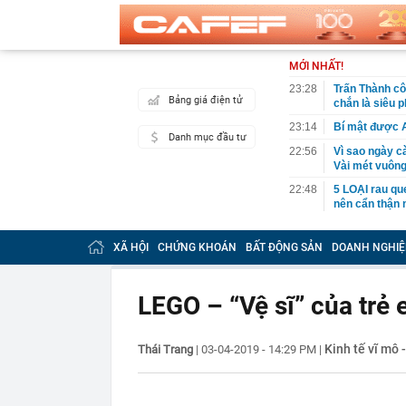
MỚI NHẤT!
23:28
Trấn Thành cô
Bảng giá điện tử
chắn là siêu 
23:14
Bí mật được A
Danh mục đầu tư
22:56
Vì sao ngày c
Vài mét vuông
22:48
5 LOẠI rau que
nên cẩn thận 
22:28
CHÍNH THỨC: L
nghỉ hè
XÃ HỘI
CHỨNG KHOÁN
BẤT ĐỘNG SẢN
DOANH NGHIỆ
22:25
Vì sao đồ ăn 
22:07
Không cần tặn
LEGO – “Vệ sĩ” của trẻ 
huynh - giáo 
22:03
Ukraine tập k
của Nga
Kinh tế vĩ mô 
Thái Trang
|
03-04-2019 - 14:29 PM
|
22:02
Nam NSND, Giá
vợ thiếu tá ké
21:51
Một ô tô biển