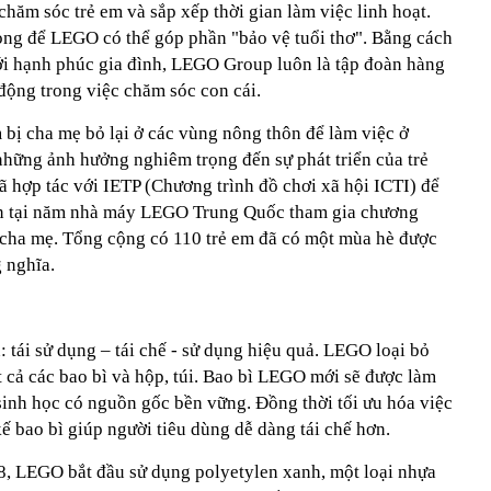
hăm sóc trẻ em và sắp xếp thời gian làm việc linh hoạt.
ng để LEGO có thể góp phần "bảo vệ tuổi thơ". Bằng cách
tới hạnh phúc gia đình, LEGO Group luôn là tập đoàn hàng
 động trong việc chăm sóc con cái.
 bị cha mẹ bỏ lại ở các vùng nông thôn để làm việc ở
những ảnh hưởng nghiêm trọng đến sự phát triển của trẻ
ã hợp tác với IETP (Chương trình đồ chơi xã hội ICTI) để
iên tại năm nhà máy LEGO Trung Quốc tham gia chương
p cha mẹ. Tổng cộng có 110 trẻ em đã có một mùa hè được
 nghĩa.
 tái sử dụng – tái chế - sử dụng hiệu quả. LEGO loại bỏ
t cả các bao bì và hộp, túi. Bao bì LEGO mới sẽ được làm
u sinh học có nguồn gốc bền vững. Đồng thời tối ưu hóa việc
kế bao bì giúp người tiêu dùng dễ dàng tái chế hơn.
, LEGO bắt đầu sử dụng polyetylen xanh, một loại nhựa