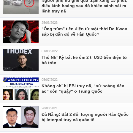
Người phụ nữ ghé qua trạm xăng 15 phút,
điều kinh hoàng sau đó khiến cảnh sát ra
lệnh truy nã
25/03/2023
“Ông trùm” tiền điện tử một thời Do Kwon
sắp bị dẫn độ về Hàn Quốc?
01/09/2022
Thổ Nhĩ Kỳ bắt kẻ ôm 2 tỉ USD tiền điện tử
bỏ trốn
05/07/2022
Không chỉ bị FBI truy nã, “nữ hoàng tiền
ảo” còn "quậy" ở Trung Quốc
28/09/2021
Đà Nẵng: Bắt 2 đối tượng người Hàn Quốc
bị Interpol truy nã quốc tế