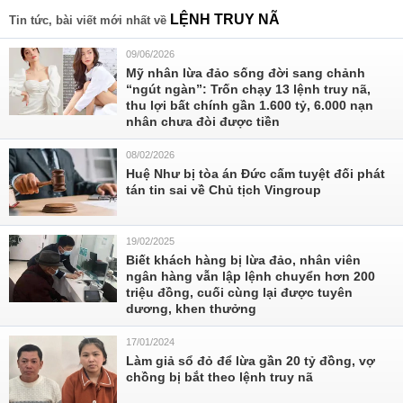
LỆNH TRUY NÃ
Tin tức, bài viết mới nhất về
09/06/2026
Mỹ nhân lừa đảo sống đời sang chảnh
“ngút ngàn”: Trốn chạy 13 lệnh truy nã,
thu lợi bất chính gần 1.600 tỷ, 6.000 nạn
nhân chưa đòi được tiền
08/02/2026
Huệ Như bị tòa án Đức cấm tuyệt đối phát
tán tin sai về Chủ tịch Vingroup
19/02/2025
Biết khách hàng bị lừa đảo, nhân viên
ngân hàng vẫn lập lệnh chuyển hơn 200
triệu đồng, cuối cùng lại được tuyên
dương, khen thưởng
17/01/2024
Làm giả sổ đỏ để lừa gần 20 tỷ đồng, vợ
chồng bị bắt theo lệnh truy nã