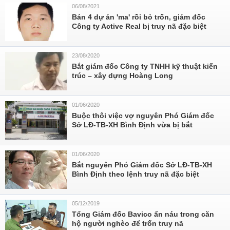
06/08/2021
Bán 4 dự án 'ma' rồi bỏ trốn, giám đốc
Công ty Active Real bị truy nã đặc biệt
23/08/2020
Bắt giám đốc Công ty TNHH kỹ thuật kiến
trúc – xây dựng Hoàng Long
01/06/2020
Buộc thôi việc vợ nguyên Phó Giám đốc
Sở LĐ-TB-XH Bình Định vừa bị bắt
01/06/2020
Bắt nguyên Phó Giám đốc Sở LĐ-TB-XH
Bình Định theo lệnh truy nã đặc biệt
05/12/2019
Tổng Giám đốc Bavico ẩn náu trong căn
hộ người nghèo để trốn truy nã