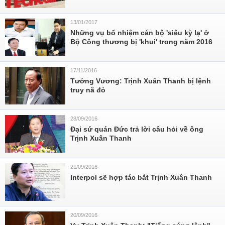
13/01/2017
Những vụ bổ nhiệm cán bộ 'siêu kỳ lạ' ở
Bộ Công thương bị 'khui' trong năm 2016
17/11/2016
Tướng Vương: Trịnh Xuân Thanh bị lệnh
truy nã đỏ
28/09/2016
Đại sứ quán Đức trả lời câu hỏi về ông
Trịnh Xuân Thanh
21/09/2016
Interpol sẽ hợp tác bắt Trịnh Xuân Thanh
20/09/2016