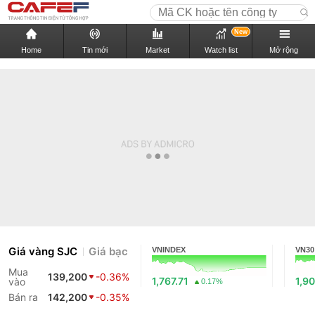
New
Home
Tin mới
Market
Watch list
Mở rộng
Giá vàng SJC
Giá bạc
VNINDEX
VN30
Mua
139,200
-0.36%
1,767.71
1,90
vào
0.17%
Bán ra
142,200
-0.35%