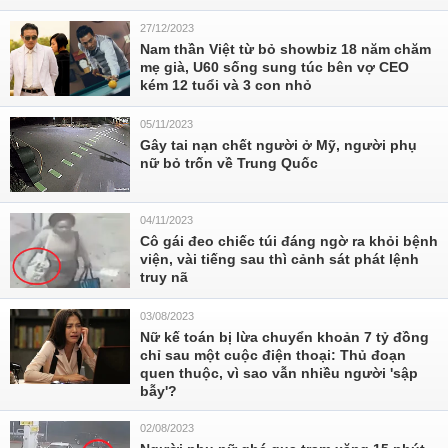
27/12/2023
Nam thần Việt từ bỏ showbiz 18 năm chăm
mẹ già, U60 sống sung túc bên vợ CEO
kém 12 tuổi và 3 con nhỏ
05/11/2023
Gây tai nạn chết người ở Mỹ, người phụ
nữ bỏ trốn về Trung Quốc
04/11/2023
Cô gái đeo chiếc túi đáng ngờ ra khỏi bệnh
viện, vài tiếng sau thì cảnh sát phát lệnh
truy nã
03/08/2023
Nữ kế toán bị lừa chuyển khoản 7 tỷ đồng
chỉ sau một cuộc điện thoại: Thủ đoạn
quen thuộc, vì sao vẫn nhiều người 'sập
bẫy'?
02/08/2023