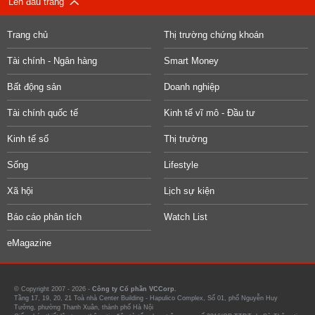
Lên đầu trang
Trang chủ
Thị trường chứng khoán
Tài chính - Ngân hàng
Smart Money
Bất động sản
Doanh nghiệp
Tài chính quốc tế
Kinh tế vĩ mô - Đầu tư
Kinh tế số
Thị trường
Sống
Lifestyle
Xã hội
Lịch sự kiện
Báo cáo phân tích
Watch List
eMagazine
© Copyright 2007 - 2026 -
Công ty Cổ phần VCCorp.
Tầng 17, 19, 20, 21 Toà nhà Center Building - Hapulico Complex, Số 01, phố Nguyễn Huy
Tưởng, phường Thanh Xuân, thành phố Hà Nội