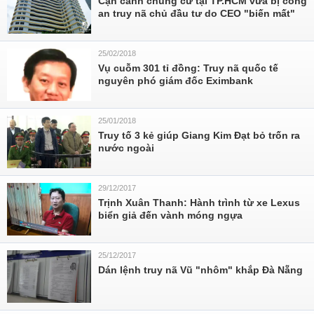
Cận cảnh chung cư tại TP.HCM vừa bị công
an truy nã chủ đầu tư do CEO "biến mất"
25/02/2018
Vụ cuỗm 301 tỉ đồng: Truy nã quốc tế
nguyên phó giám đốc Eximbank
25/01/2018
Truy tố 3 kẻ giúp Giang Kim Đạt bỏ trốn ra
nước ngoài
29/12/2017
Trịnh Xuân Thanh: Hành trình từ xe Lexus
biển giả đến vành móng ngựa
25/12/2017
Dán lệnh truy nã Vũ "nhôm" khắp Đà Nẵng