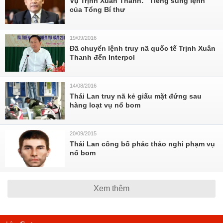
Vụ Trịnh Xuân Thanh: "Tiếng súng lệnh"
của Tổng Bí thư
19/09/2016
Đã chuyển lệnh truy nã quốc tế Trịnh Xuân
Thanh đến Interpol
14/08/2016
Thái Lan truy nã kẻ giấu mặt đứng sau
hàng loạt vụ nổ bom
20/09/2015
Thái Lan công bố phác thảo nghi phạm vụ
nổ bom
Xem thêm