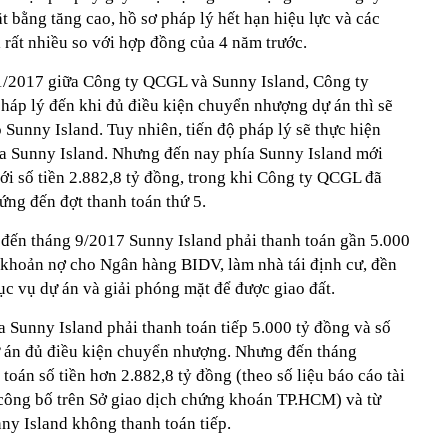
 bằng tăng cao, hồ sơ pháp lý hết hạn hiệu lực và các
 rất nhiều so với hợp đồng của 4 năm trước.
1/2017 giữa Công ty QCGL và Sunny Island, Công ty
háp lý đến khi đủ điều kiện chuyển nhượng dự án thì sẽ
unny Island. Tuy nhiên, tiến độ pháp lý sẽ thực hiện
ủa Sunny Island. Nhưng đến nay phía Sunny Island mới
ới số tiền 2.882,8 tỷ đồng, trong khi Công ty QCGL đã
 ứng đến đợt thanh toán thứ 5.
g đến tháng 9/2017 Sunny Island phải thanh toán gần 5.000
khoản nợ cho Ngân hàng BIDV, làm nhà tái định cư, đền
ục vụ dự án và giải phóng mặt để được giao đất.
a Sunny Island phải thanh toán tiếp 5.000 tỷ đồng và số
dự án đủ điều kiện chuyển nhượng. Nhưng đến tháng
toán số tiền hơn 2.882,8 tỷ đồng (theo số liệu báo cáo tài
công bố trên Sở giao dịch chứng khoán TP.HCM) và từ
ny Island không thanh toán tiếp.