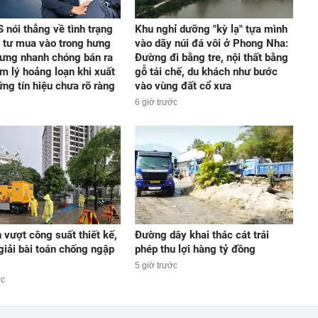
 nói thẳng về tình trạng
Khu nghỉ dưỡng "kỳ lạ" tựa mình
 tư mua vào trong hưng
vào dãy núi đá vôi ở Phong Nha:
ưng nhanh chóng bán ra
Đường đi bằng tre, nội thất bằng
âm lý hoảng loạn khi xuất
gỗ tái chế, du khách như bước
ững tín hiệu chưa rõ ràng
vào vùng đất cổ xưa
6 giờ trước
 vượt công suất thiết kế,
Đường dây khai thác cát trái
giải bài toán chống ngập
phép thu lợi hàng tỷ đồng
5 giờ trước
ớc