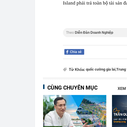
Island phải trả toàn bộ tài sản
Theo
Diễn Đàn Doanh Nghiệp
Chia sẻ
quốc cường gia lai,
Trung 
Từ Khóa:
CÙNG CHUYÊN MỤC
XEM