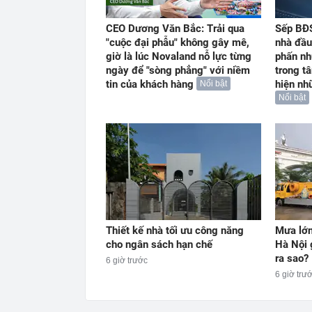
CEO Dương Văn Bắc: Trải qua
Sếp BĐS
"cuộc đại phẫu" không gây mê,
nhà đầu
giờ là lúc Novaland nỗ lực từng
phấn nh
ngày để "sòng phẳng" với niềm
trong t
tin của khách hàng
hiện nh
Nổi bật
Nổi bật
Thiết kế nhà tối ưu công năng
Mưa lớn
cho ngân sách hạn chế
Hà Nội 
ra sao?
6 giờ trước
6 giờ trư