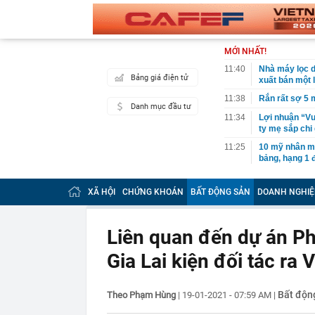
MỚI NHẤT!
11:40
Nhà máy lọc d
Bảng giá điện tử
xuất bán một l
11:38
Rắn rất sợ 5 
Danh mục đầu tư
11:34
Lợi nhuận “V
ty mẹ sắp chi 
11:25
10 mỹ nhân m
bảng, hạng 1 
11:24
Công an xác m
đồng vào lúc 
XÃ HỘI
CHỨNG KHOÁN
BẤT ĐỘNG SẢN
DOANH NGHIỆ
11:23
Báo cáo việc 
Fed tăng lãi s
Liên quan đến dự án P
11:23
Giá vàng tăng
Gia Lai kiện đối tác ra 
11:20
5 loại thông 
tránh bỏ lỡ qu
11:17
Giá vàng nhẫ
Bất độn
Theo Phạm Hùng
|
19-01-2021 - 07:59 AM
|
11:12
Khu nghỉ dưỡn
Đường đi bằng