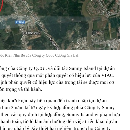
hước Kiển Nhà Bè của Công ty Quốc Cường Gia Lai.
ồng của Công ty QCGL và đối tác Sunny Island tại dự án
 quyết thông qua một phán quyết có hiệu lực của VIAC.
ịnh phán quyết có hiệu lực của trọng tài sẽ được mọi cơ
n trọng và thi hành.
iệc khởi kiện này liên quan đến tranh chấp tại dự án
ã hơn 3 năm kể từ ngày ký hợp đồng phía Công ty Sunny
 theo các quy định tại hợp đồng, Sunny Island vi phạm hợp
hanh toán, từ đó làm ảnh hưởng đến việc triển khai dự án
thủ tục pháp lý gây thiệt hại nghiêm trọng cho Công ty