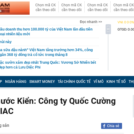
Chọn mã CK
Chọn mã CK
Chọn mã CK
Chọn mã CK
cần theo dõi
cần theo dõi
cần theo dõi
cần theo dõi
Đọc nhanh >>
ầu doanh thu hơn 100.000 tỷ của Việt Nam lần đầu tiên
oại nhiên liệu mới
mùi này
ua sữa đậu nành” Việt Nam tăng trưởng hơn 34%, công
gần 368 tỷ đồng trả cổ tức trong tháng 8
ặc sườn xám đẹp nhất Trung Quốc: Vương Sở Nhiên bét
đẹp hơn cả Lưu Diệc Phi
inh 12 giao dịch chuyển khoản liên tục với tổng 5 tỷ
16 giờ
P
NGÂN HÀNG
SMART MONEY
TÀI CHÍNH QUỐC TẾ
VĨ MÔ
KINH TẾ SỐ
TH
làm Mỹ bất ngờ giảm, hụt xa ước tính, dự báo khả năng
uất tháng 9 lập tức giảm
hước Kiển: Công ty Quốc Cường
 mạnh, quỹ vàng lớn nhất thế giới có động thái mới
VIAC
tin, giấy tờ người dân cần sớm tích hợp vào VNeID để
yền lợi
n tăng cao hơn vàng miếng
g sản
Chia sẻ
g "kỳ lạ" tựa mình vào dãy núi đá vôi ở Phong Nha:
 tre, nội thất bằng gỗ tái chế, du khách như bước vào