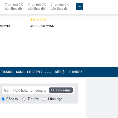
Chọn mã CK
Chọn mã CK
Chọn mã CK
cần theo dõi
cần theo dõi
cần theo dõi
Dữ liệu
F INDEX
Ị TRƯỜNG
SỐNG
LIFESTYLE
Công ty
Tin tức
Lãnh đạo