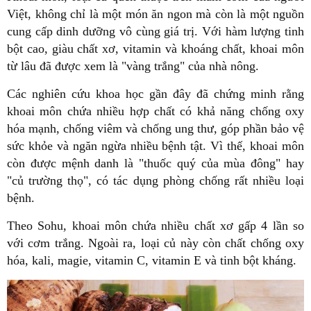
Việt, không chỉ là một món ăn ngon mà còn là một nguồn
cung cấp dinh dưỡng vô cùng giá trị. Với hàm lượng tinh
bột cao, giàu chất xơ, vitamin và khoáng chất, khoai môn
từ lâu đã được xem là "vàng trắng" của nhà nông.
Các nghiên cứu khoa học gần đây đã chứng minh rằng
khoai môn chứa nhiều hợp chất có khả năng chống oxy
hóa mạnh, chống viêm và chống ung thư, góp phần bảo vệ
sức khỏe và ngăn ngừa nhiều bệnh tật. Vì thế, khoai môn
còn được mệnh danh là "thuốc quý của mùa đông" hay
"củ trường thọ", có tác dụng phòng chống rất nhiều loại
bệnh.
Theo Sohu, khoai môn chứa nhiều chất xơ gấp 4 lần so
với cơm trắng. Ngoài ra, loại củ này còn chất chống oxy
hóa, kali, magie, vitamin C, vitamin E và tinh bột kháng.