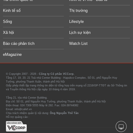
Kinh tế số
Thị trường
Sống
Lifestyle
Xã hội
Lịch sự kiện
Báo cáo phân tích
Watch List
eMagazine
© Copyright 2007 - 2026 -
Công ty Cổ phần VCCorp.
Tầng 17, 19, 20, 21 Toà nhà Center Building - Hapulico Complex, Số 01, phố Nguyễn Huy
Tưởng, phường Thanh Xuân, thành phố Hà Nội
Giấy phép thiết lập trang thông tin điện tử tổng hợp trên mạng số 2216/GP-TTĐT do Sở Thông tin
và Truyền thông Hà Nội cấp ngày 10 tháng 4 năm 2019.
Tầng 21, tòa nhà Center Building.
Địa chỉ: Số 01, phố Nguyễn Huy Tưởng, phường Thanh Xuân, thành phố Hà Nội
Điện thoại: 024 7309 5555 Máy lẻ 292. Fax: 024-39744082
Email: info@cafef.vn
Chịu trách nhiệm quản lý nội dung:
Ông Nguyễn Thế Tân
Hỗ trợ quảng cáo :