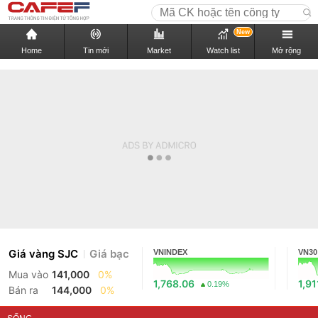
New
Home
Tin mới
Market
Watch list
Mở rộng
Giá vàng SJC
Giá bạc
VNINDEX
VN30
Mua vào
141,000
0%
1,768.06
1,91
0.19%
Bán ra
144,000
0%