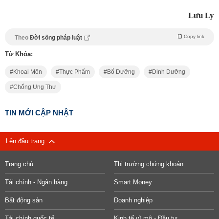
Lưu Ly
Copy link
Theo
Đời sống pháp luật
Từ Khóa:
Khoai Môn
Thực Phẩm
Bổ Dưỡng
Dinh Dưỡng
Chống Ung Thư
TIN MỚI CẬP NHẬT
Lên đầu trang
Trang chủ
Thị trường chứng khoán
Tài chính - Ngân hàng
Smart Money
Bất động sản
Doanh nghiệp
Tài chính quốc tế
Kinh tế vĩ mô - Đầu tư