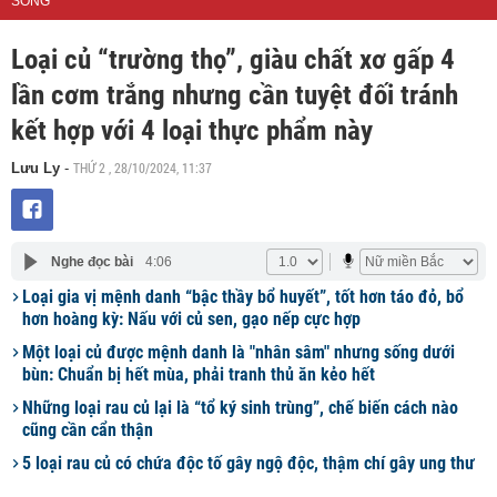
SỐNG
Loại củ “trường thọ”, giàu chất xơ gấp 4
lần cơm trắng nhưng cần tuyệt đối tránh
kết hợp với 4 loại thực phẩm này
THỨ 2 , 28/10/2024, 11:37
Lưu Ly
-
Nghe đọc bài
4:06
Loại gia vị mệnh danh “bậc thầy bổ huyết”, tốt hơn táo đỏ, bổ
hơn hoàng kỳ: Nấu với củ sen, gạo nếp cực hợp
Một loại củ được mệnh danh là "nhân sâm" nhưng sống dưới
bùn: Chuẩn bị hết mùa, phải tranh thủ ăn kẻo hết
Những loại rau củ lại là “tổ ký sinh trùng”, chế biến cách nào
cũng cần cẩn thận
5 loại rau củ có chứa độc tố gây ngộ độc, thậm chí gây ung thư