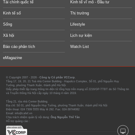
Tài chính quốc tế
Kinh tế vĩ mô - Đầu tư
Kinh tế số
Thị trường
Sống
Lifestyle
Xã hội
Lịch sự kiện
Báo cáo phân tích
Watch List
eMagazine
© Copyright 2007 - 2026 -
Công ty Cổ phần VCCorp.
Tầng 17, 19, 20, 21 Toà nhà Center Building - Hapulico Complex, Số 01, phố Nguyễn Huy
Tưởng, phường Thanh Xuân, thành phố Hà Nội
Giấy phép thiết lập trang thông tin điện tử tổng hợp trên mạng số 2216/GP-TTĐT do Sở Thông tin
và Truyền thông Hà Nội cấp ngày 10 tháng 4 năm 2019.
Tầng 21, tòa nhà Center Building.
Địa chỉ: Số 01, phố Nguyễn Huy Tưởng, phường Thanh Xuân, thành phố Hà Nội
Điện thoại: 024 7309 5555 Máy lẻ 292. Fax: 024-39744082
Email: info@cafef.vn
Chịu trách nhiệm quản lý nội dung:
Ông Nguyễn Thế Tân
Hỗ trợ quảng cáo :