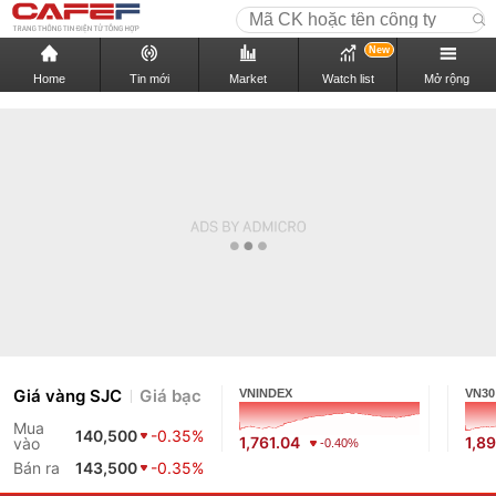
New
Home
Tin mới
Market
Watch list
Mở rộng
Giá vàng SJC
Giá bạc
VNINDEX
VN30
Mua
140,500
-0.35%
1,761.04
1,8
vào
-0.40%
Bán ra
143,500
-0.35%