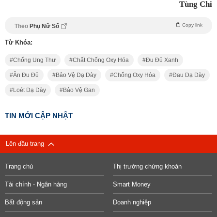
Tùng Chi
Copy link
Theo
Phụ Nữ Số
Từ Khóa:
Chống Ung Thư
Chất Chống Oxy Hóa
Đu Đủ Xanh
Ăn Đu Đủ
Bảo Vệ Dạ Dày
Chống Oxy Hóa
Đau Dạ Dày
Loét Dạ Dày
Bảo Vệ Gan
TIN MỚI CẬP NHẬT
Lên đầu trang
Trang chủ
Thị trường chứng khoán
Tài chính - Ngân hàng
Smart Money
Bất động sản
Doanh nghiệp