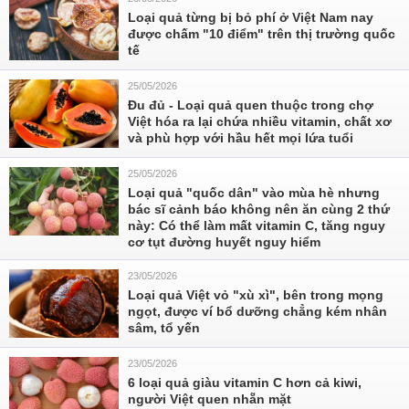
Loại quả từng bị bỏ phí ở Việt Nam nay
được chấm "10 điểm" trên thị trường quốc
tế
25/05/2026
Đu đủ - Loại quả quen thuộc trong chợ
Việt hóa ra lại chứa nhiều vitamin, chất xơ
và phù hợp với hầu hết mọi lứa tuổi
25/05/2026
Loại quả "quốc dân" vào mùa hè nhưng
bác sĩ cảnh báo không nên ăn cùng 2 thứ
này: Có thể làm mất vitamin C, tăng nguy
cơ tụt đường huyết nguy hiểm
23/05/2026
Loại quả Việt vỏ "xù xì", bên trong mọng
ngọt, được ví bổ dưỡng chẳng kém nhân
sâm, tổ yến
23/05/2026
6 loại quả giàu vitamin C hơn cả kiwi,
người Việt quen nhẵn mặt