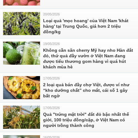
20/05/2026
Loại quả 'mọc hoang' của Việt Nam 'khát
hàng' tại Trung Quốc, giá hơn 2 triệu
đồng/kg
19/05/2026
Không cần săn cherry Mỹ hay nho Hàn đắt
đỏ, thứ quả đầy vườn ở Việt Nam đang
được tiểu thương gom hàng vì quá hút
khách mùa hè
17/05/2026
2 loại quả bán đầy chợ Việt, được ví như
“kho dưỡng chất” cho mắt, cái số 1 gây
bất ngờ
17/05/2026
Quả "trứng mặt trời" đắt đỏ bậc nhất thế
giới, 100 triệu đồng/cặp, ở Việt Nam có
người trồng thành công
16/05/2026