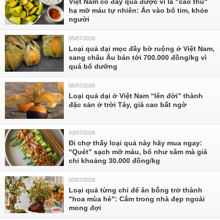
Việt Nam có đầy quả được ví là "cao thủ"
hạ mỡ máu tự nhiên: Ăn vào bổ tim, khỏe
người
05/07/2026
Loại quả dại mọc đầy bờ ruộng ở Việt Nam,
sang châu Âu bán tới 700.000 đồng/kg vì
quá bổ dưỡng
05/07/2026
Loại quả dại ở Việt Nam “lên đời” thành
đặc sản ở trời Tây, giá cao bất ngờ
03/07/2026
Đi chợ thấy loại quả này hãy mua ngay:
“Quét” sạch mỡ máu, bổ như sâm mà giá
chỉ khoảng 30.000 đồng/kg
02/07/2026
Loại quả từng chỉ để ăn bỗng trở thành
"hoa mùa hè": Cắm trong nhà đẹp ngoài
mong đợi