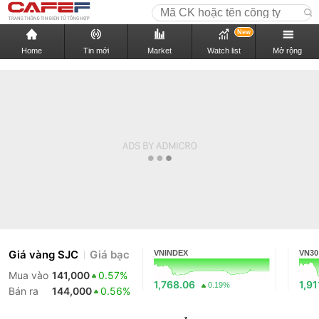
New
Home
Tin mới
Market
Watch list
Mở rộng
Giá vàng SJC
Giá bạc
VNINDEX
VN30
Mua vào
141,000
0.57%
1,768.06
1,91
0.19%
Bán ra
144,000
0.56%