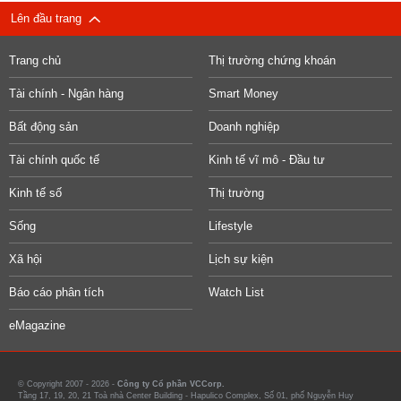
Lên đầu trang
Trang chủ
Thị trường chứng khoán
Tài chính - Ngân hàng
Smart Money
Bất động sản
Doanh nghiệp
Tài chính quốc tế
Kinh tế vĩ mô - Đầu tư
Kinh tế số
Thị trường
Sống
Lifestyle
Xã hội
Lịch sự kiện
Báo cáo phân tích
Watch List
eMagazine
© Copyright 2007 - 2026 -
Công ty Cổ phần VCCorp.
Tầng 17, 19, 20, 21 Toà nhà Center Building - Hapulico Complex, Số 01, phố Nguyễn Huy