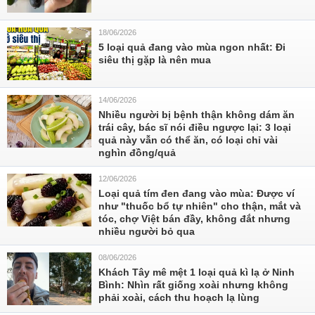
18/06/2026
5 loại quả đang vào mùa ngon nhất: Đi
siêu thị gặp là nên mua
14/06/2026
Nhiều người bị bệnh thận không dám ăn
trái cây, bác sĩ nói điều ngược lại: 3 loại
quả này vẫn có thể ăn, có loại chỉ vài
nghìn đồng/quả
12/06/2026
Loại quả tím đen đang vào mùa: Được ví
như "thuốc bổ tự nhiên" cho thận, mắt và
tóc, chợ Việt bán đầy, không đắt nhưng
nhiều người bỏ qua
08/06/2026
Khách Tây mê mệt 1 loại quả kì lạ ở Ninh
Bình: Nhìn rất giống xoài nhưng không
phải xoài, cách thu hoạch lạ lùng