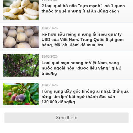
2 loại quả bổ não "cực mạnh", số 1 quen
thuộc ở quê nhưng ít ai ăn đúng cách
16/05/2026
Rẻ hơn sầu riêng nhưng là 'siêu quả' tỷ
USD của Việt Nam: Trung Quốc ồ ạt gom
hàng, Mỹ 'chi đậm' để mua lớn
15/05/2026
Loại quả mọc hoang ở Việt Nam, sang
nước ngoài hóa “dược liệu vàng” giá 2
triệu/kg
15/05/2026
Từng rụng đầy gốc không ai nhặt, thứ quả
rừng 'tím lịm' bất ngờ thành đặc sản
130.000 đồng/kg
Xem thêm