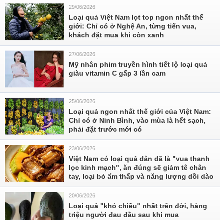
29/06/2026
Loại quả Việt Nam lọt top ngon nhất thế
giới: Chỉ có ở Nghệ An, từng tiến vua,
khách đặt mua khi còn xanh
27/06/2026
Mỹ nhân phim truyền hình tiết lộ loại quả
giàu vitamin C gấp 3 lần cam
25/06/2026
Loại quả ngon nhất thế giới của Việt Nam:
Chỉ có ở Ninh Bình, vào mùa là hết sạch,
phải đặt trước mới có
23/06/2026
Việt Nam có loại quả dân dã là "vua thanh
lọc kinh mạch", ăn đúng sẽ giảm tê chân
tay, loại bỏ ẩm thấp và năng lượng dồi dào
20/06/2026
Loại quả "khó chiều" nhất trên đời, hàng
triệu người đau đầu sau khi mua