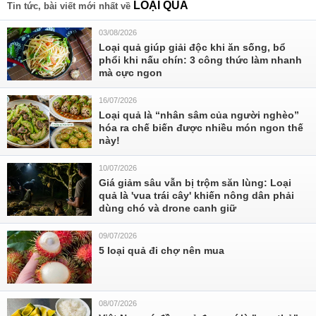
LOẠI QUẢ
Tin tức, bài viết mới nhất về
03/08/2026
Loại quả giúp giải độc khi ăn sống, bổ
phổi khi nấu chín: 3 công thức làm nhanh
mà cực ngon
16/07/2026
Loại quả là “nhân sâm của người nghèo”
hóa ra chế biến được nhiều món ngon thế
này!
10/07/2026
Giá giảm sâu vẫn bị trộm săn lùng: Loại
quả là 'vua trái cây' khiến nông dân phải
dùng chó và drone canh giữ
09/07/2026
5 loại quả đi chợ nên mua
08/07/2026