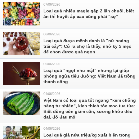
07/06/2026
Loại quả nhiều magie gấp 2 lần chuối, biết
ăn thì huyết áp cao cũng phải “sợ”
06/06/2026
Loại quả được mệnh danh là "nữ hoàng
trái cây": Cứ ra chợ là thấy, nhớ kỹ 5 mẹo
để chọn được quả ngon
05/06/2026
Loại quả "ngọt như mật" nhưng lại giúp
phòng ngừa tiểu đường: Việt Nam đã trồng
thành công
04/06/2026
Việt Nam có loại quả tốt ngang "kem chống
nắng tự nhiên", kích thích tóc mọc tua tủa:
Biết dùng còn giảm cân, xương khớp dẻo
dai, đỡ đau mỏi
04/06/2026
Loại quả giá nửa triệu/kg xuất hiện trong