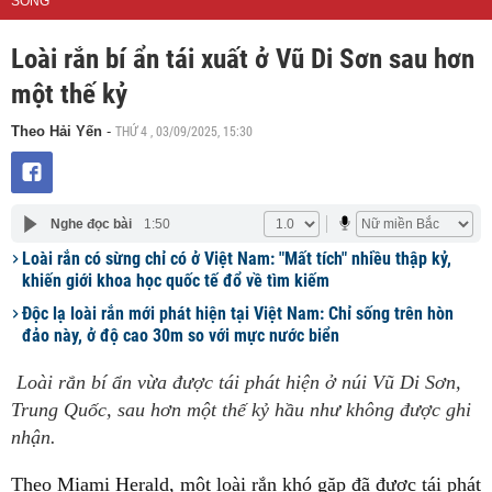
SỐNG
Loài rắn bí ẩn tái xuất ở Vũ Di Sơn sau hơn
một thế kỷ
THỨ 4 , 03/09/2025, 15:30
Theo Hải Yến
-
Nghe đọc bài
1:50
Loài rắn có sừng chỉ có ở Việt Nam: "Mất tích" nhiều thập kỷ,
khiến giới khoa học quốc tế đổ về tìm kiếm
Độc lạ loài rắn mới phát hiện tại Việt Nam: Chỉ sống trên hòn
đảo này, ở độ cao 30m so với mực nước biển
Loài rắn bí ẩn vừa được tái phát hiện ở núi Vũ Di Sơn,
Trung Quốc, sau hơn một thế kỷ hầu như không được ghi
nhận.
Theo Miami Herald, một loài rắn khó gặp đã được tái phát