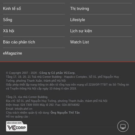
Kinh tế số
Thị trường
Sống
Lifestyle
Xã hội
Lịch sự kiện
Báo cáo phân tích
Watch List
eMagazine
© Copyright 2007 - 2026 -
Công ty Cổ phần VCCorp.
Tầng 17, 19, 20, 21 Toà nhà Center Building - Hapulico Complex, Số 01, phố Nguyễn Huy
Tưởng, phường Thanh Xuân, thành phố Hà Nội
Giấy phép thiết lập trang thông tin điện tử tổng hợp trên mạng số 2216/GP-TTĐT do Sở Thông tin
và Truyền thông Hà Nội cấp ngày 10 tháng 4 năm 2019.
Tầng 21, tòa nhà Center Building.
Địa chỉ: Số 01, phố Nguyễn Huy Tưởng, phường Thanh Xuân, thành phố Hà Nội
Điện thoại: 024 7309 5555 Máy lẻ 292. Fax: 024-39744082
Email: info@cafef.vn
Chịu trách nhiệm quản lý nội dung:
Ông Nguyễn Thế Tân
Hỗ trợ quảng cáo :