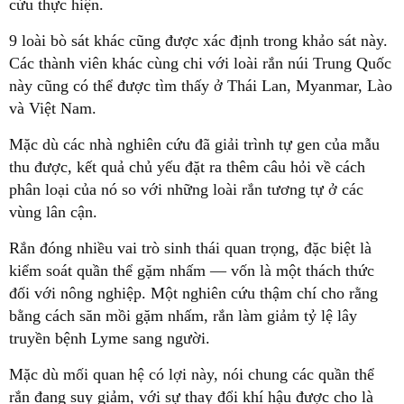
cứu thực hiện.
9 loài bò sát khác cũng được xác định trong khảo sát này.
Các thành viên khác cùng chi với loài rắn núi Trung Quốc
này cũng có thể được tìm thấy ở Thái Lan, Myanmar, Lào
và Việt Nam.
Mặc dù các nhà nghiên cứu đã giải trình tự gen của mẫu
thu được, kết quả chủ yếu đặt ra thêm câu hỏi về cách
phân loại của nó so với những loài rắn tương tự ở các
vùng lân cận.
Rắn đóng nhiều vai trò sinh thái quan trọng, đặc biệt là
kiểm soát quần thể gặm nhấm — vốn là một thách thức
đối với nông nghiệp. Một nghiên cứu thậm chí cho rằng
bằng cách săn mồi gặm nhấm, rắn làm giảm tỷ lệ lây
truyền bệnh Lyme sang người.
Mặc dù mối quan hệ có lợi này, nói chung các quần thể
rắn đang suy giảm, với sự thay đổi khí hậu được cho là