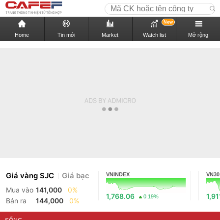
New
Home
Tin mới
Market
Watch list
Mở rộng
Giá vàng SJC
Giá bạc
VNINDEX
VN30
Mua vào
141,000
0%
1,768.06
1,91
0.19%
Bán ra
144,000
0%