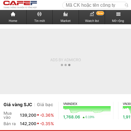
New
Home
Tin mới
Market
Watch list
Mở rộng
Giá vàng SJC
Giá bạc
VNINDEX
VN30
Mua
139,200
-0.36%
1,768.06
1,91
vào
0.19%
Bán ra
142,200
-0.35%