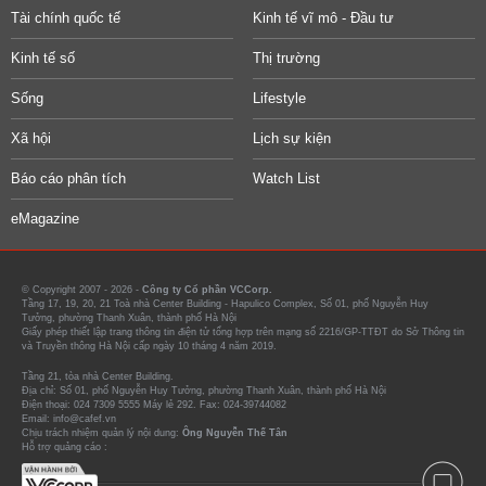
Tài chính quốc tế
Kinh tế vĩ mô - Đầu tư
Kinh tế số
Thị trường
Sống
Lifestyle
Xã hội
Lịch sự kiện
Báo cáo phân tích
Watch List
eMagazine
© Copyright 2007 - 2026 -
Công ty Cổ phần VCCorp.
Tầng 17, 19, 20, 21 Toà nhà Center Building - Hapulico Complex, Số 01, phố Nguyễn Huy
Tưởng, phường Thanh Xuân, thành phố Hà Nội
Giấy phép thiết lập trang thông tin điện tử tổng hợp trên mạng số 2216/GP-TTĐT do Sở Thông tin
và Truyền thông Hà Nội cấp ngày 10 tháng 4 năm 2019.
Tầng 21, tòa nhà Center Building.
Địa chỉ: Số 01, phố Nguyễn Huy Tưởng, phường Thanh Xuân, thành phố Hà Nội
Điện thoại: 024 7309 5555 Máy lẻ 292. Fax: 024-39744082
Email: info@cafef.vn
Chịu trách nhiệm quản lý nội dung:
Ông Nguyễn Thế Tân
Hỗ trợ quảng cáo :