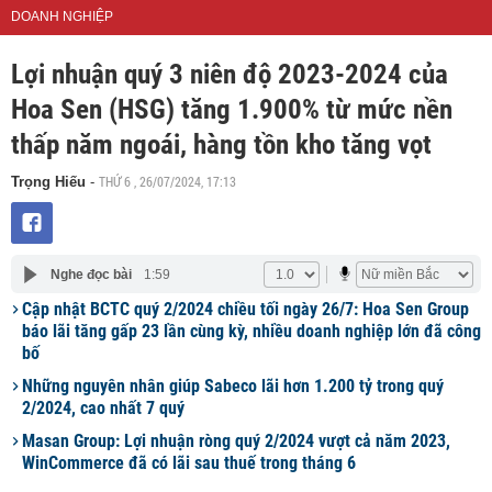
DOANH NGHIỆP
Lợi nhuận quý 3 niên độ 2023-2024 của
Hoa Sen (HSG) tăng 1.900% từ mức nền
thấp năm ngoái, hàng tồn kho tăng vọt
THỨ 6 , 26/07/2024, 17:13
Trọng Hiếu
-
Nghe đọc bài
1:59
Cập nhật BCTC quý 2/2024 chiều tối ngày 26/7: Hoa Sen Group
báo lãi tăng gấp 23 lần cùng kỳ, nhiều doanh nghiệp lớn đã công
bố
Những nguyên nhân giúp Sabeco lãi hơn 1.200 tỷ trong quý
2/2024, cao nhất 7 quý
Masan Group: Lợi nhuận ròng quý 2/2024 vượt cả năm 2023,
WinCommerce đã có lãi sau thuế trong tháng 6