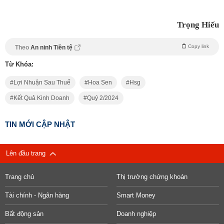
Trọng Hiếu
Copy link
Theo
An ninh Tiền tệ
Từ Khóa:
Lợi Nhuận Sau Thuế
Hoa Sen
Hsg
Kết Quả Kinh Doanh
Quý 2/2024
TIN MỚI CẬP NHẬT
Lên đầu trang
Trang chủ
Thị trường chứng khoán
Tài chính - Ngân hàng
Smart Money
Bất động sản
Doanh nghiệp