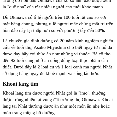
Trong đó hòn đảo Okinawa của xứ sở anh đảo được xem
là "quê nhà" của rất nhiều người cao tuổi khỏe mạnh.
Dù Okinawa có tỉ lệ người trên 100 tuổi rất cao so với
mặt bằng chung, nhưng tỉ lệ người mắc chứng mất trí trên
hòn đảo này lại thấp hơn so với phương tây đến 50%.
Là chuyên gia dinh dưỡng có 20 năm kinh nghiệm nghiên
cứu về tuổi thọ, Asako Miyashita cho biết ngay từ nhỏ đã
được dạy hãy coi thức ăn như những vị thuốc. Bà cô thọ
đến 92 tuổi cũng nhờ ăn uống đúng loại thực phẩm cần
thiết. Dưới đây là 2 loại củ và 1 loại canh mà người Nhật
sử dụng hàng ngày để khoẻ mạnh và sống lâu hơn:
Khoai lang tím
Khoai lang tím được người Nhật gọi là "imo", thường
được trồng nhiều tại vùng đất trường thọ Okinawa. Khoai
lang tại Nhật thường được ăn như một món ăn nhẹ hoặc
món tráng miệng bổ dưỡng.