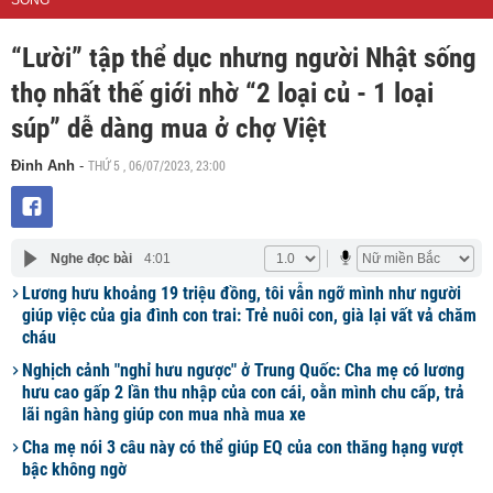
SỐNG
“Lười” tập thể dục nhưng người Nhật sống
thọ nhất thế giới nhờ “2 loại củ - 1 loại
súp” dễ dàng mua ở chợ Việt
THỨ 5 , 06/07/2023, 23:00
Đinh Anh
-
Nghe đọc bài
4:01
Lương hưu khoảng 19 triệu đồng, tôi vẫn ngỡ mình như người
giúp việc của gia đình con trai: Trẻ nuôi con, già lại vất vả chăm
cháu
Nghịch cảnh "nghỉ hưu ngược" ở Trung Quốc: Cha mẹ có lương
hưu cao gấp 2 lần thu nhập của con cái, oằn mình chu cấp, trả
lãi ngân hàng giúp con mua nhà mua xe
Cha mẹ nói 3 câu này có thể giúp EQ của con thăng hạng vượt
bậc không ngờ