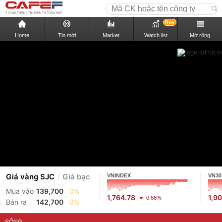
New
Home
Tin mới
Market
Watch list
Mở rộng
Giá vàng SJC
Giá bạc
VNINDEX
VN30
Mua vào
139,700
0%
1,764.78
1,9
-0.66%
Bán ra
142,700
0%