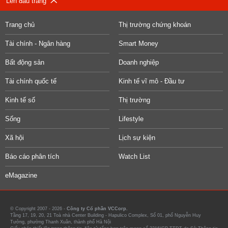
Lên đầu trang
Trang chủ
Thị trường chứng khoán
Tài chính - Ngân hàng
Smart Money
Bất động sản
Doanh nghiệp
Tài chính quốc tế
Kinh tế vĩ mô - Đầu tư
Kinh tế số
Thị trường
Sống
Lifestyle
Xã hội
Lịch sự kiện
Báo cáo phân tích
Watch List
eMagazine
© Copyright 2007 - 2026 -
Công ty Cổ phần VCCorp.
Tầng 17, 19, 20, 21 Toà nhà Center Building - Hapulico Complex, Số 01, phố Nguyễn Huy
Tưởng, phường Thanh Xuân, thành phố Hà Nội