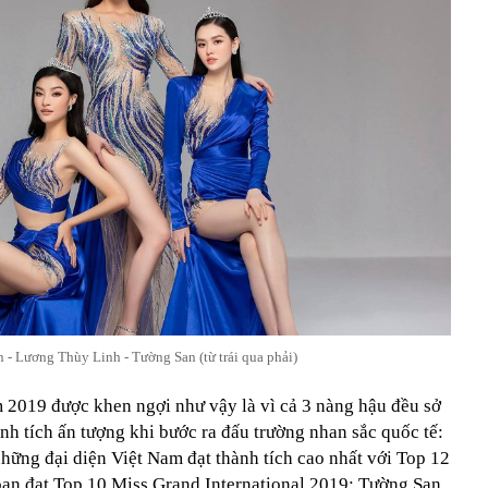
 - Lương Thùy Linh - Tường San (từ trái qua phải)
 2019 được khen ngợi như vậy là vì cả 3 nàng hậu đều sở
ành tích ấn tượng khi bước ra đấu trường nhan sắc quốc tế:
hững đại diện Việt Nam đạt thành tích cao nhất với Top 12
an đạt Top 10 Miss Grand International 2019; Tường San