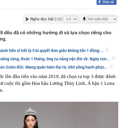
Chia sẻ
00 mét xuống đáy biển, phát hiện mỏ dầu khí trữ lượng
ngoài khơi Việt Nam
inh giao dịch chuyển khoản 35 triệu đồng tới tài khoản
3:50
Nghe đọc bài
SN 1984, thanh niên SN 2000 được mời tới làm việc
 Lan chú ý: Từ 16/10, sân bay có thể mở vali để kiểm tra
19 đều đã có những hướng đi và lựa chọn riêng cho
ành khách không có mặt
ng.
báo hiệu phong thủy rất tốt
hất nhì Việt Nam và vợ hơn 4 tuổi của Bình Minh "dính
ành tiến sĩ tiết lộ 5 bí quyết đơn giản không tốn 1 đồng:...
" từ Việt Nam sang Mỹ
 sống cùng, được 1 tháng, ông cụ nằng nặc đòi về: Ngày con...
liên tục trồi lên từ nền nhà, gia chủ gọi người kiểm tra rồi
ải sơ tán
c Giám đốc: Mang quân hàm đại tá, U60 sống hạnh phúc...
 700 tỷ giờ bán cà phê ở phường Hoà Hưng (TP.HCM),
c lần đầu tiên vào năm 2019, đã chọn ra top 3 được đánh
iền "vỡ trận"
ch sử cuộc thi gồm Hoa hậu Lương Thùy Linh, Á hậu 1 Lona
ngủ, người phụ nữ sốt cao liên tục, phổi tổn thương hơn
sĩ cảnh báo mối nguy ít ai ngờ ngay trong nhà
n.
sterD cảnh báo nóng, tuyên bố hành động pháp lý
trộm bánh xe ô tô ở khu đô thị Hà Nội
ứng dụng Android có thể âm thầm theo dõi vị trí người