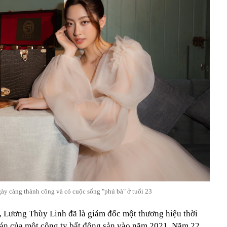
y càng thành công và có cuộc sống "phú bà" ở tuổi 23
, Lương Thùy Linh đã là giám đốc một thương hiệu thời
ự án của một công ty bất động sản vào năm 2021. Năm 22