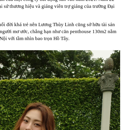
i sứ thương hiệu và giảng viên trợ giảng của trường Đại
uổi đời khá trẻ nên Lương Thùy Linh cũng sở hữu tài sản
 người mơ ước, chẳng hạn như căn penthouse 130m2 nằm
à Nội với tầm nhìn bao trọn Hồ Tây.