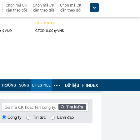
Chọn mã CK
Chọn mã CK
Chọn mã CK
cần theo dõi
cần theo dõi
cần theo dõi
Dữ liệu
F INDEX
Ị TRƯỜNG
SỐNG
LIFESTYLE
Công ty
Tin tức
Lãnh đạo