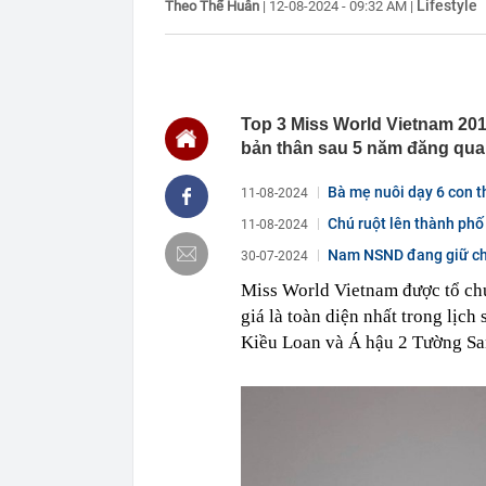
Lifestyle
Theo Thế Huân
|
12-08-2024 - 09:32 AM
|
00:01
Khoan sâu 4.7
500 triệu m3 
23:43
Công an xác m
người phụ nữ 
23:40
Ai sắp đi Thái
Top 3 Miss World Vietnam 20
ngay cả khi h
bản thân sau 5 năm đăng qua
23:25
4 vật vào nhà 
23:18
Hoa hậu đẹp n
Bà mẹ nuôi dạy 6 con th
11-08-2024
nhau như sam
Chú ruột lên thành phố
11-08-2024
23:10
Chất lỏng đen 
cả khu phố ph
Nam NSND đang giữ chứ
30-07-2024
23:01
Nam diễn viên
Miss World Vietnam được tổ chứ
vừa mở quán l
giá là toàn diện nhất trong lị
22:59
Bật điều hòa 
một nửa: Bác 
Kiều Loan và Á hậu 2 Tường Sa
22:53
Quang Hùng Ma
22:48
Danh tính tên 
22:42
Cảnh báo các 
dùng