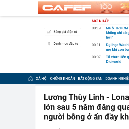
MỚI NHẤT!
00:19
Mẹ ở TP.HCM t
Bảng giá điện tử
không chỉ có 
hơi”
Danh mục đầu tư
00:11
Đại học Washin
mẹ khi con bu
00:07
Tổ chức liên 
Digiworld
00:05
VNDIRECT đưa
khoán
XÃ HỘI
CHỨNG KHOÁN
BẤT ĐỘNG SẢN
DOANH NGHIỆ
00:04
Doanh nghiệp 
đăng ký vào n
00:03
Lịch chốt quy
Lương Thùy Linh - Lona
tức tiền mặt 
lớn sau 5 năm đăng qu
00:02
"Sự thật" về 
00:01
Chuyên gia ch
người bỗng ở ẩn đầy kh
vào nhịp són
00:01
Giá vàng tăng 