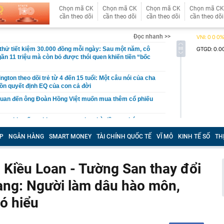
Chọn mã CK
Chọn mã CK
Chọn mã CK
Chọn mã CK
cần theo dõi
cần theo dõi
cần theo dõi
cần theo dõi
Đọc nhanh >>
hử tiết kiệm 30.000 đồng mỗi ngày: Sau một năm, cô
gần 11 triệu mà còn bỏ được thói quen khiến tiền “bốc
gton theo dõi trẻ từ 4 đến 15 tuổi: Một câu nói của cha
ồn quyết định EQ của con cả đời
quan đến ông Đoàn Hồng Việt muốn mua thêm cổ phiếu
 ra khuyến nghị quan trọng cho nhà đầu tư chứng
P
NGÂN HÀNG
SMART MONEY
TÀI CHÍNH QUỐC TẾ
VĨ MÔ
KINH TẾ SỐ
TH
Việt Nam có doanh thu lớn hơn Vingroup, Petrolimex,
hóm 500 doanh nghiệp lớn nhất thế giới
ền cổ tức tuần 10-14/8: Một ngân hàng lớn "lăn chốt", cổ
 Kiều Loan - Tường San thay đổi
cao nhất 100%
ang: Người làm dâu hào môn,
đại gia tâm linh Xuân Trường
ỉ ra một tín hiệu quan trọng cho thấy VN-Index sắp bước
ó hiểu
g mới
vọt lên cao nhất 2 tháng, chuyên gia nói gì?