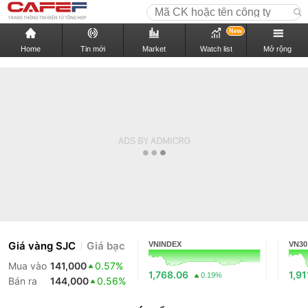
New
Home
Tin mới
Market
Watch list
Mở rộng
Giá vàng SJC
Giá bạc
VNINDEX
VN30
Mua vào
141,000
0.57%
1,768.06
1,91
0.19%
Bán ra
144,000
0.56%