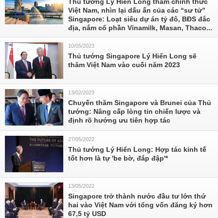
Thủ tướng Lý Hiển Long thăm chính thức
Việt Nam, nhìn lại dấu ấn của các “sư tử”
Singapore: Loạt siêu dự án tỷ đô, BĐS đắc
địa, nắm cổ phần Vinamilk, Masan, Thaco...
10/05/2023
Thủ tướng Singapore Lý Hiển Long sẽ
thăm Việt Nam vào cuối năm 2023
13/02/2023
Chuyến thăm Singapore và Brunei của Thủ
tướng: Nâng cấp lòng tin chiến lược và
định rõ hướng ưu tiên hợp tác
27/05/2022
Thủ tướng Lý Hiển Long: Hợp tác kinh tế
tốt hơn là tự 'be bờ, đắp đập'*
13/05/2022
Singapore trở thành nước đầu tư lớn thứ
hai vào Việt Nam với tổng vốn đăng ký hơn
67,5 tỷ USD