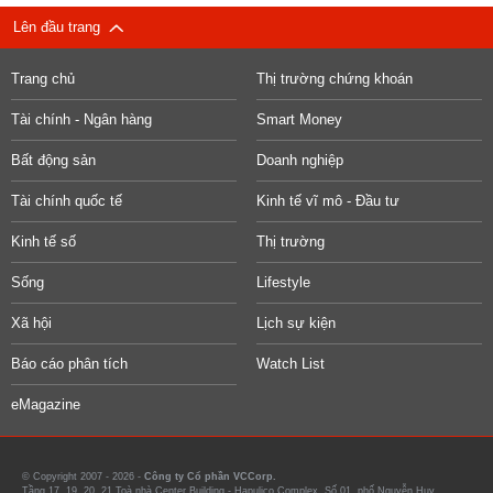
Lên đầu trang
Trang chủ
Thị trường chứng khoán
Tài chính - Ngân hàng
Smart Money
Bất động sản
Doanh nghiệp
Tài chính quốc tế
Kinh tế vĩ mô - Đầu tư
Kinh tế số
Thị trường
Sống
Lifestyle
Xã hội
Lịch sự kiện
Báo cáo phân tích
Watch List
eMagazine
© Copyright 2007 - 2026 -
Công ty Cổ phần VCCorp.
Tầng 17, 19, 20, 21 Toà nhà Center Building - Hapulico Complex, Số 01, phố Nguyễn Huy