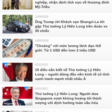
nghiệp, nhận định tích cực về thượng đỉnh
Mỹ-Triều
11/06/2018
Ông Trump rời Khách sạn Shangri-La tới
gặp Thủ tướng Lý Hiển Long trên đoàn xe
30 chiếc
19/02/2018
"Choáng" với mức lương lãnh đạo thế
giới: Từ 1 USD đến hơn 2 triệu USD
02/11/2017
10 điều cần biết về Thủ tướng Lý Hiển
Long – người đứng đầu nền kinh tế có tính
cạnh tranh mạnh nhất châu Á
02/11/2017
Thủ tướng Lý Hiển Long: Người đưa
Singapore vượt khủng hoảng tới thịnh
vượng với định hướng toàn cầu hóa