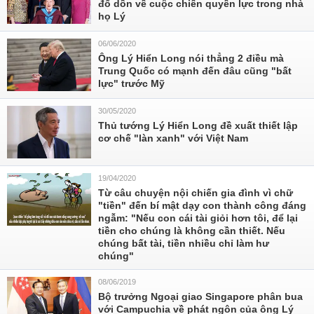
đổ dồn về cuộc chiến quyền lực trong nhà
họ Lý
06/06/2020
Ông Lý Hiển Long nói thẳng 2 điều mà
Trung Quốc có mạnh đến đâu cũng "bất
lực" trước Mỹ
30/05/2020
Thủ tướng Lý Hiển Long đề xuất thiết lập
cơ chế "làn xanh" với Việt Nam
19/04/2020
Từ câu chuyện nội chiến gia đình vì chữ
"tiền" đến bí mật dạy con thành công đáng
ngẫm: "Nếu con cái tài giỏi hơn tôi, để lại
tiền cho chúng là không cần thiết. Nếu
chúng bất tài, tiền nhiều chỉ làm hư
chúng"
08/06/2019
Bộ trưởng Ngoại giao Singapore phân bua
với Campuchia về phát ngôn của ông Lý