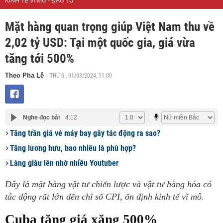
KINH TẾ VĨ MÔ - ĐẦU TƯ
Mặt hàng quan trọng giúp Việt Nam thu về
2,02 tỷ USD: Tại một quốc gia, giá vừa
tăng tới 500%
THỨ 6 , 01/03/2024, 11:00
Theo Pha Lê
-
Nghe đọc bài
4:12
Tăng trần giá vé máy bay gây tác động ra sao?
Tăng lương hưu, bao nhiêu là phù hợp?
Làng giàu lên nhờ nhiều Youtuber
Đây là mặt hàng vật tư chiến lược và vật tư hàng hóa có
tác động rất lớn đến chỉ số CPI, ổn định kinh tế vĩ mô.
Cuba tăng giá xăng 500%