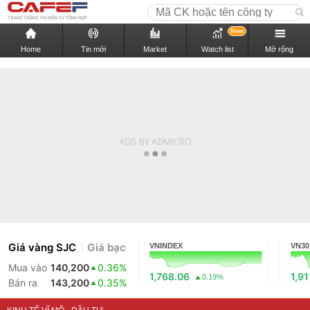
New
Home
Tin mới
Market
Watch list
Mở rộng
Giá vàng SJC
Giá bạc
VNINDEX
VN30
Mua vào
140,200
0.36%
1,768.06
1,91
0.19%
Bán ra
143,200
0.35%