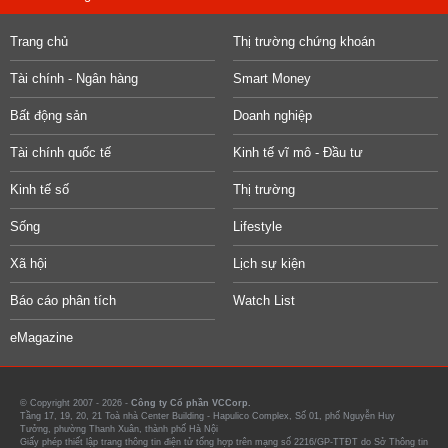
Trang chủ
Thị trường chứng khoán
Tài chính - Ngân hàng
Smart Money
Bất động sản
Doanh nghiệp
Tài chính quốc tế
Kinh tế vĩ mô - Đầu tư
Kinh tế số
Thị trường
Sống
Lifestyle
Xã hội
Lịch sự kiện
Báo cáo phân tích
Watch List
eMagazine
© Copyright 2007 - 2026 -
Công ty Cổ phần VCCorp.
Tầng 17, 19, 20, 21 Toà nhà Center Building - Hapulico Complex, Số 01, phố Nguyễn Huy
Tưởng, phường Thanh Xuân, thành phố Hà Nội
Giấy phép thiết lập trang thông tin điện tử tổng hợp trên mạng số 2216/GP-TTĐT do Sở Thông tin