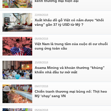
kênh thương mại hiện đại
22/09/2018
Xuất khẩu đồ gỗ Việt có nắm được “khối
vàng” gần 37 tỷ USD từ Mỹ ?
05/09/2018
Việt Nam là trung tâm của cuộc di cư chuỗi
cung ứng toàn cầu
15/08/2018
Asama Mining và khoản thưởng “khủng”
khiến nhà đầu tư mờ mắt
09/07/2018
Chiến tranh thương mại bùng nổ: Thịt heo
Mỹ ‘chạy’ sang VN
05/04/2018