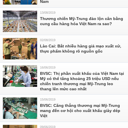
Nam
13/08/2019
Thương chiến Mỹ-Trung đảo lộn cân bằng
cung cầu hàng hóa Việt Nam ra sao?
02/08/2019
Lào Cai: Bắt nhiều hàng giả mạo xuất xứ,
thực phẩm không rõ nguồn gốc
16/06/2019
BVSC: Thị phần xuất khẩu của Việt Nam tại
Mỹ có thể tăng khoảng 25 triệu USD nếu
chiến tranh thương mại Mỹ-Trung leo
thang lên mức cao nhất
15/06/2019
BVSC: Căng thẳng thương mại Mỹ-Trung
mang đến cơ hội cho xuất khẩu giày dép
Việt
09/06/2019