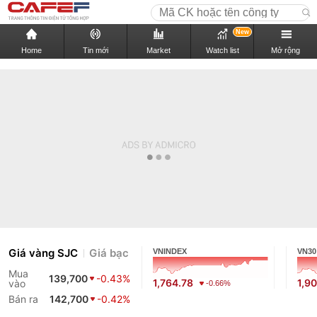
New
Home
Tin mới
Market
Watch list
Mở rộng
Giá vàng SJC
Giá bạc
VNINDEX
VN30
Mua
139,700
-0.43%
1,764.78
1,9
vào
-0.66%
Bán ra
142,700
-0.42%