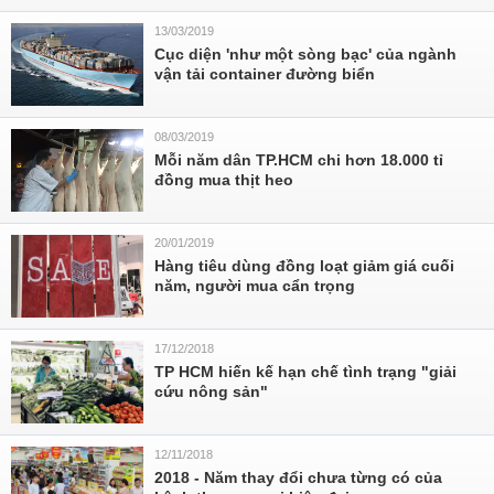
13/03/2019
Cục diện 'như một sòng bạc' của ngành
vận tải container đường biển
08/03/2019
Mỗi năm dân TP.HCM chi hơn 18.000 tỉ
đồng mua thịt heo
20/01/2019
Hàng tiêu dùng đồng loạt giảm giá cuối
năm, người mua cẩn trọng
17/12/2018
TP HCM hiến kế hạn chế tình trạng "giải
cứu nông sản"
12/11/2018
2018 - Năm thay đổi chưa từng có của