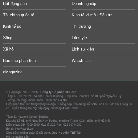
Bất động sản
Doanh nghiệp
Tài chính quốc tế
Kinh tế vĩ mô - Đầu tư
Kinh tế số
Thị trường
Sống
Lifestyle
Xã hội
Lịch sự kiện
Báo cáo phân tích
Watch List
eMagazine
© Copyright 2007 - 2026 -
Công ty Cổ phần VCCorp.
Tầng 17, 19, 20, 21 Toà nhà Center Building - Hapulico Complex, Số 01, phố Nguyễn Huy
Tưởng, phường Thanh Xuân, thành phố Hà Nội
Giấy phép thiết lập trang thông tin điện tử tổng hợp trên mạng số 2216/GP-TTĐT do Sở Thông tin
và Truyền thông Hà Nội cấp ngày 10 tháng 4 năm 2019.
Tầng 21, tòa nhà Center Building.
Địa chỉ: Số 01, phố Nguyễn Huy Tưởng, phường Thanh Xuân, thành phố Hà Nội
Điện thoại: 024 7309 5555 Máy lẻ 292. Fax: 024-39744082
Email: info@cafef.vn
Chịu trách nhiệm quản lý nội dung:
Ông Nguyễn Thế Tân
Hỗ trợ quảng cáo :