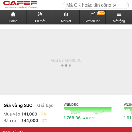
New
Home
Tin mới
Market
Watch list
Mở rộng
Giá vàng SJC
Giá bạc
VNINDEX
VN30
Mua vào
141,000
0%
1,768.06
1,91
0.19%
Bán ra
144,000
0%