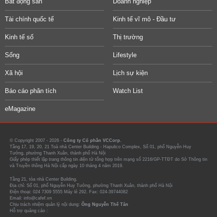
Bất động sản
Doanh nghiệp
Tài chính quốc tế
Kinh tế vĩ mô - Đầu tư
Kinh tế số
Thị trường
Sống
Lifestyle
Xã hội
Lịch sự kiện
Báo cáo phân tích
Watch List
eMagazine
© Copyright 2007 - 2026 -
Công ty Cổ phần VCCorp.
Tầng 17, 19, 20, 21 Toà nhà Center Building - Hapulico Complex, Số 01, phố Nguyễn Huy
Tưởng, phường Thanh Xuân, thành phố Hà Nội
Giấy phép thiết lập trang thông tin điện tử tổng hợp trên mạng số 2216/GP-TTĐT do Sở Thông tin
và Truyền thông Hà Nội cấp ngày 10 tháng 4 năm 2019.
Tầng 21, tòa nhà Center Building.
Địa chỉ: Số 01, phố Nguyễn Huy Tưởng, phường Thanh Xuân, thành phố Hà Nội
Điện thoại: 024 7309 5555 Máy lẻ 292. Fax: 024-39744082
Email: info@cafef.vn
Chịu trách nhiệm quản lý nội dung:
Ông Nguyễn Thế Tân
Hỗ trợ quảng cáo :